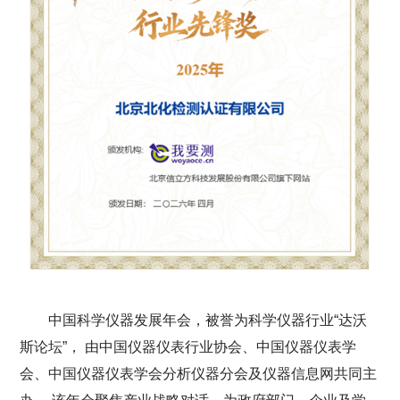
中国科学仪器发展年会，被誉为科学仪器行业“达沃
斯论坛”， 由中国仪器仪表行业协会、中国仪器仪表学
会、中国仪器仪表学会分析仪器分会及仪器信息网共同主