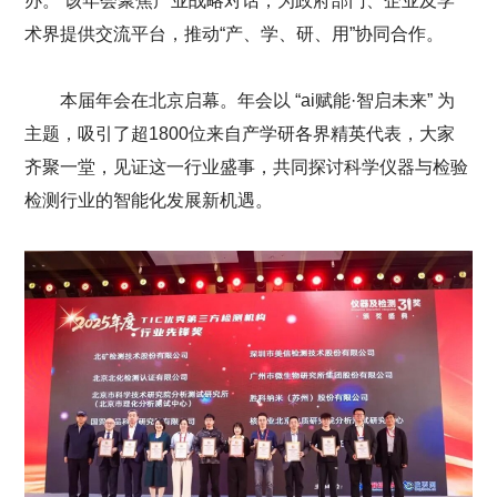
办。 该年会聚焦产业战略对话，为政府部门、企业及学
术界提供交流平台，推动“产、学、研、用”协同合作。
本届年会在北京启幕。年会以 “ai赋能·智启未来” 为
主题，吸引了超1800位来自产学研各界精英代表，大家
齐聚一堂，见证这一行业盛事，共同探讨科学仪器与检验
检测行业的智能化发展新机遇。