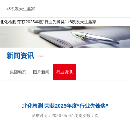
k8凯发天生赢家
北化检测 荣获2025年度“行业先锋奖”-k8凯发天生赢家
新闻资讯
news
集团动态
图片新闻
行业资讯
北化检测 荣获2025年度“行业先锋奖”
发布时间：2026-05-07 浏览次数：次