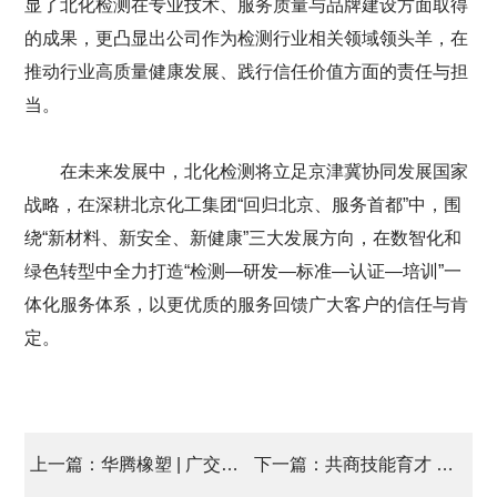
显了北化检测在专业技术、服务质量与品牌建设方面取得
的成果，更凸显出公司作为检测行业相关领域领头羊，在
推动行业高质量健康发展、践行信任价值方面的责任与担
当。
在未来发展中，北化检测将立足京津冀协同发展国家
战略，在深耕北京化工集团“回归北京、服务首都”中，围
绕“新材料、新安全、新健康”三大发展方向，在数智化和
绿色转型中全力打造“检测—研发—标准—认证—培训”一
体化服务体系，以更优质的服务回馈广大客户的信任与肯
定。
上一篇：华腾橡塑 | 广交会完美收官 天然胶乳鞋革新登场
下一篇：共商技能育才 京津冀协同发力