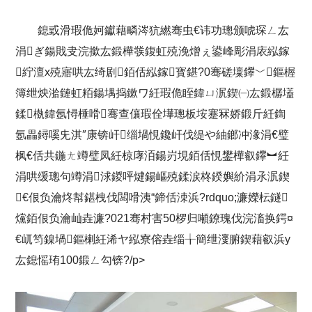
鎴戜滑瑕佹妸钀藉疄涔犺繎骞虫€讳功璁颁唬琛ㄥ厷
涓ぎ鍚戝叏浣撳厷鍛樺彂鍑虹殑浼熷ぇ鍙峰彫涓庡紭鎵
紵澶х殑寤哄厷绮剧銆佸紭鎵寳鍖?0骞磋壈鑻﹀鏂楃
簿绁炴湁鏈虹粨鍚堣捣鏉ワ紝瑕佹眰鍏ㄩ泦鍥㈠厷鍛樼壒
鍒槸鍏氬憳棰嗗骞查儴瑕佺墷璁板垵蹇冧娇鍛斤紝鍧
氬畾鐞嗘兂淇″康锛屽缁堝悓鑱屽伐缇や紬鎯冲湪涓€璧
枫€佸共鍦ㄤ竴璧凤紝椋庨洦鍚岃垷銆佸悓鐢樺叡鑻︼紝
涓哄缓璁句竴涓浗鍐呯煡鍚嶇殑鍒涙柊鍨嬩紒涓氶泦鍥
€佷负瀹炵幇鍖栧伐闆嗗洟“鍗佸洓浜?rdquo;濂嬫枟鐩
爣銆佷负瀹屾垚濂?021骞村害50椤归噸鐐瑰伐浣滀换鍔¤
€屼笉鎳堝鏂楋紝浠ヤ紭寮傛垚缁╁簡绁濅腑鍥藉叡浜у
厷鎴愮珛100鍛ㄥ勾锛?/p>