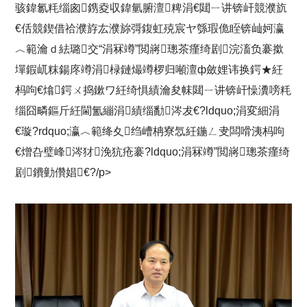
骇鍏氱粍缁囪鎸夌収鍏氫腑澶粺涓€閮ㄧ讲锛屽競濮斻
€佸競鍥借祫濮斿厷濮旀彁鍑虹殑宸ヤ綔瑕佹眰锛屾妸瀛
︿範瀹ｄ紶璐交“涓冧竴”閲嶈璁茶瘽绮剧浣滀负褰撳
墠鍜屼粖鍚庝竴涓椂鏈熶竴椤归噸澶ф斂娌讳换鍔★紝
杩呴€熻鍔ㄨ捣鏉ワ紝绮惧績瀹夋帓閮ㄧ讲锛屽懆瀵嗙粍
缁囧疄鏂斤紝閫氳繃涓績缁勫涔犮€?ldquo;涓変細涓
€璇?rdquo;瀛︿範绛夊绉嶆柟寮忥紝鍦ㄥ叏闆嗗洟杩呴
€熷叴璧峰涔犲浼犺疮褰?ldquo;涓冧竴”閲嶈璁茶瘽绮
剧鐨勭儹娼€?/p>