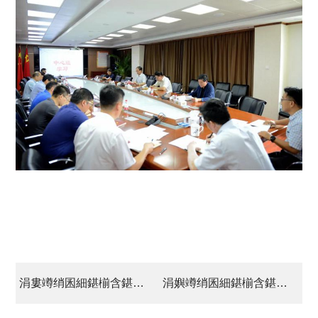
涓婁竴绡囷細鍖椾含鍖栧伐闆嗗洟 瀹炵幇鈥滃弻杩囧崐鈥?/a>
涓嬩竴绡囷細鍖椾含鍖栧伐闆嗗洟 棰嗗鐝瓙鍏ㄤ綋鎴愬憳鍙傝鈥滀笉蹇樺垵蹇冦€佺墷璁颁娇鍛解€濅腑鍥藉叡浜у厷鍘嗗彶灞曡