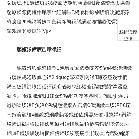
夊缓璁捐寰嬨€佷汉绫荤ぞ浼氬彂灞曡寰嬬殑璁よ瘑鎻
愬崌鍒颁簡鏂伴珮搴︼紝涓哄杩涙柊鏃朵唬銆佽蛋濂芥
柊寰佺▼杩涗竴姝ユ寚鏄庝簡鍓嶈繘鏂瑰悜銆佹彁渚涗簡
鏍规湰閬靛惊銆?/p>
杩斿洖椤
堕儴
鐜嬪浗鍗庡己璋冿細
鎴戜滑瑕佹繁鍏ラ浼氫互鍙蹭负閴淬€佸紑鍒涙湭鏉
ョ殑鏍规湰瑕佹眰銆?ldquo;涓冧竴”閲嶈璁茶瘽鍥寸粫
浠ュ彶涓洪壌銆佸紑鍒涙湭鏉ワ紝椴滄槑鎻愬嚭“涔濅釜
蹇呴』”鐨勬牴鏈姹傘€傝繖“涔濅釜蹇呴』”鎻ず浜嗚
繃鍘绘垜浠负浠€涔堣兘澶熸垚鍔熴€佹湭鏉ユ垜浠€庢
牱鎵嶈兘缁х画鎴愬姛鐨勬繁鍒婚亾鐞嗭紝蹇呭皢婵€鍔辨
垜浠湪鏂板緛绋嬩笂鏇村姞鍧氬畾銆佹洿鍔犺嚜瑙夊湴
鐗㈣鍒濆績浣垮懡銆佸紑鍒涘寲宸ラ泦鍥㈡洿鍔犵編濂