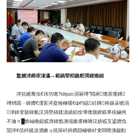
鐜嬪浗鍗庡湪瀛︿範鎬荤粨鏃舵彁鍑猴細
涔犺繎骞虫€讳功璁?ldquo;涓冧竴”閲嶈璁茶瘽鏄
竴绡囬┈鍏嬫€濅富涔夌翰棰嗘€ф枃鐚紝鏄柊鏃朵唬涓
浗鍏变骇鍏氫汉涓嶅繕鍒濆績銆佺墷璁颁娇鍛界殑鏀挎
不瀹ｈ█锛屾槸鎴戜滑鍏氬洟缁撳甫棰嗕汉姘戜互鍙蹭负
閴淬€佸紑鍒涙湭鏉ョ殑琛屽姩鎸囧崡锛屽叏闆嗗洟鍚勭