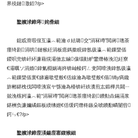
界殑鏈潵銆?/p>
鐜嬪浗鍗庤姹傦細
鎴戜滑瑕佷互瀛︿範瀹ｄ紶璐交“涓冧竴”閲嶈璁茶
瘽绮剧涓哄鏈猴紝涓板瘜鎷撳睍鍏氬彶瀛︿範鏁欒偛
鍐呮兜锛屽紑濂藉熀灞傚厷鏀儴缁勭粐鐢熸椿浼氾紝寮
€灞曞ソ涓婚鍏氭棩娲诲姩锛屾帹鍔ㄥ叏闆嗗洟鍏氬彶瀛
︿範鏁欒偛寰€娣遍噷璧般€佸線瀹為噷璧般€傝绱у瘑鑱
旂郴鍖栧伐闆嗗洟宸ヤ綔瀹為檯锛屽紩瀵煎厷鍛樺共閮ㄧ
兢浼楁妸瀛︿範“涓冧竴”閲嶈璁茶瘽绮剧鐨勬垚鏋滆浆
鍖栦负濂嬭繘鏂板緛绋嬨€佸缓鍔熸柊鏃朵唬鐨勫疄闄呰
鍔ㄣ€?/p>
鐜嬪浗鍗庢渶鍚庢寚鍑猴細