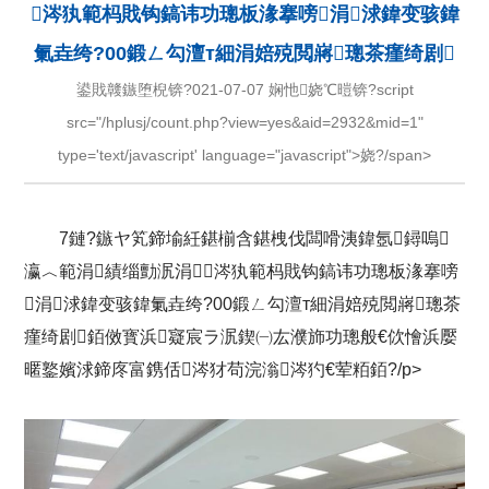
涔犱範杩戝钩鎬讳功璁板湪搴嗙涓浗鍏变骇鍏
氭垚绔?00鍛ㄥ勾澶т細涓婄殑閲嶈璁茶瘽绮剧
鍙戝竷鏃堕棿锛?021-07-07 娴忚娆℃暟锛?script
src="/hplusj/count.php?view=yes&aid=2932&mid=1"
type='text/javascript' language="javascript">娆?/span>
7鏈?鏃ヤ笂鍗堬紝鍖椾含鍖栧伐闆嗗洟鍏氬鐞嗚
瀛︿範涓績缁勯泦涓涔犱範杩戝钩鎬讳功璁板湪搴嗙
涓浗鍏变骇鍏氭垚绔?00鍛ㄥ勾澶т細涓婄殑閲嶈璁茶
瘽绮剧銆傚寳浜寲宸ラ泦鍥㈠厷濮斾功璁般€佽懀浜嬮
暱鐜嬪浗鍗庝富鎸佸涔犲苟浣滃涔犳€荤粨銆?/p>