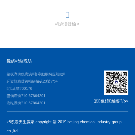
杩斿洖鍒楄〃
鑱旂郴鏂瑰紡
鍦板潃锛氬寳浜害搴勭粡娴庢妧鏈
紑鍙戝尯瑗跨幆鍖楄矾23鍙?/p>
閭紪锛?00176
鐢佃瘽锛?10-67864201
寰俊鍏紬鍙?/p>
浼犵湡锛?10-67864201
k8凯发天生赢家 copyright 漏 2019 beijing chemical industry group
co.,ltd