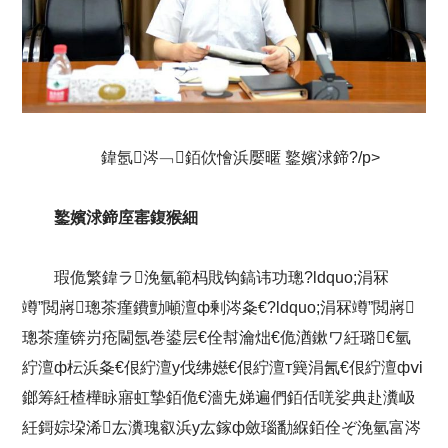
鍏氬涔﹁銆佽懀浜嬮暱 鐜嬪浗鍗?/p>
鐜嬪浗鍗庢寚鍑猴細
瑕佹繁鍏ラ浼氫範杩戝钩鎬讳功璁?ldquo;涓冧
竴”閲嶈璁茶瘽鐨勯噸澶ф剰涔夈€?ldquo;涓冧竴”閲嶈
璁茶瘽锛岃疮閫氬巻鍙层€佺幇瀹炪€佹湭鏉ワ紝璐€氫
紵澶ф枟浜夈€佷紵澶у伐绋嬨€佷紵澶т簨涓氥€佷紵澶фⅵ
鎯筹紝楂樺眿寤虹摯銆佹€濇兂娣遍們銆佸唴娑典赴瀵岋
紝鎶婃垜浠厷瀵瑰叡浜у厷鎵ф斂瑙勫緥銆佺ぞ浼氫富涔