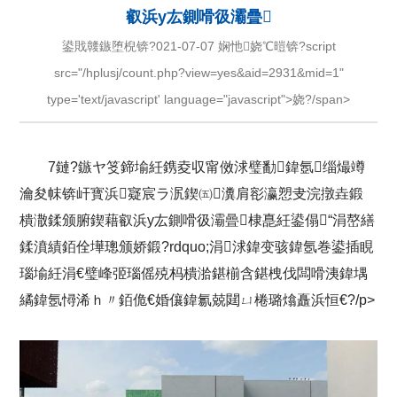
叡浜у厷鍘嗗彶灞曡
鍙戝竷鏃堕棿锛?021-07-07 娴忚娆℃暟锛?script
src="/hplusj/count.php?view=yes&aid=2931&mid=1"
type='text/javascript' language="javascript">娆?/span>
7鏈?鏃ヤ笅鍗堬紝鎸夌収甯傚浗璧勫鍏氬缁熶竴
瀹夋帓锛屽寳浜寲宸ラ泦鍥㈤瀵肩彮瀛愬叏浣撴垚鍛
樻潵鍒颁腑鍥藉叡浜у厷鍘嗗彶灞曡棣嗭紝鍙傝“涓嶅繕
鍒濆績銆佺墷璁颁娇鍛?rdquo;涓浗鍏变骇鍏氬巻鍙插睍
瑙堬紝涓€璧峰弬瑙傜殑杩樻湁鍖椾含鍖栧伐闆嗗洟鍏堣
繘鍏氬憳浠ｈ〃銆佹€婚儴鍏氱兢閮ㄩ棬璐熻矗浜恒€?/p>