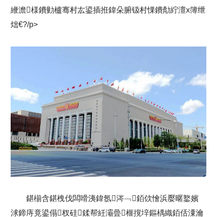
緶澹様鐨勭櫨骞村厷鍙插拰鍏朵腑钑村惈鐨勪紵澶х簿绁
炪€?/p>
鍖椾含鍖栧伐闆嗗洟鍏氬涔﹁銆佽懀浜嬮暱鐜嬪
浗鍗庤竟鍙傝杈硅鍒帮紝灞曡榧撹垶鏂楀織銆佸潥瀹