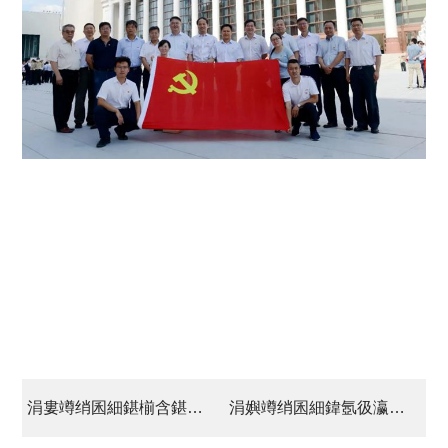
涓婁竴绡囷細鍖椾含鍖栧伐闆嗗洟鍏氬 鐞嗚瀛︿範涓績缁勫涔犱範杩戝钩鎬讳功璁板湪搴嗙涓浗鍏变骇鍏氭垚绔?00鍛ㄥ勾澶т細涓婄殑閲嶈璁茶瘽绮剧
涓嬩竴绡囷細鍏氬彶瀛︿範鏁欒偛甯傚浗璧勫鍏氬绗叚鎸囧缁勮繘椹诲寳浜寲宸ラ泦鍥?/a>