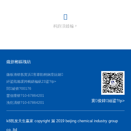
杩斿洖鍒楄〃
鑱旂郴鏂瑰紡
鍦板潃锛氬寳浜害搴勭粡娴庢妧鏈
紑鍙戝尯瑗跨幆鍖楄矾23鍙?/p>
閭紪锛?00176
鐢佃瘽锛?10-67864201
寰俊鍏紬鍙?/p>
浼犵湡锛?10-67864201
k8凯发天生赢家 copyright 漏 2019 beijing chemical industry group
co.,ltd