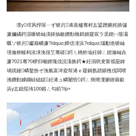
澶у绾风悍琛ㄧず锛岃浠庣櫨骞村厷鍙蹭腑姹插彇
濂嬭繘鍔涢噺锛屾渶鍏抽敭鐨勬槸鎶婂寲宸ラ泦鍥㈠彂灞
曞ソ锛岃钀藉疄濂?ldquo;鍗佸洓浜?rdquo;瑙勫垝锛屾
墡瀹炴帹杩涘浗浼佷笁骞磋鍔ㄦ柟妗堬紝鍏ㄥ姏瀹屾垚
濂?021骞?0椤归噸鐐瑰伐浣滀换鍔★紝涓哄叏甯傜巼鍏
堝熀鏈疄鐜扮ぞ浼氫富涔夌幇浠ｅ寲鍋氬嚭鍖栧伐闆嗗
洟鐨勭嫭鐗硅础鐚紝浠ュ疄闄呰鍔ㄥ簡绁濅腑鍥藉叡
浜у厷鎴愮珛100鍛ㄥ勾銆?/p>