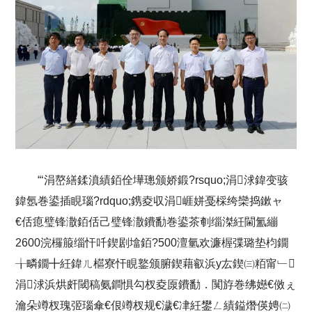
“‘涓嶅繕鍒濆績銆佺墷璁颁娇鍛?rsquo;涓浗鍏变骇
鍏氬巻鍙插睍瑙?rdquo;鎸夌収涓崕姘戞棌绔欒捣鏉ャ
€佸瘜璧锋潵銆佸己璧锋潵鐨勫巻鍙茶剦缁滐紝閫氳繃
2600浣欏箙缁忓吀鍥剧墖銆?500澶氫欢濂楃弽璐垫枃鐗
╁疄鐗╋紝鍏ㄦ櫙寮忓睍鐜颁腑鍥藉叡浜у厷鍥㈢粨甯﹂
涓浗浜烘皯閾稿氨鐧惧勾杈夌厡鐨勫．闃斿巻绋嬨€傚ぇ
瀹朵竴杈瑰弬瑙傘€佷竴杈规€濊€冿紝鐢ㄥ績鎰熸偀娉㈡