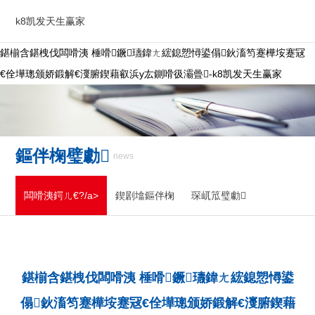
k8凯发天生赢家
鍖椾含鍖栧伐闆嗗洟 棰嗗鐝瓙鍏ㄤ綋鎴愬憳鍙傝鈥滀笉蹇樺垵蹇冦
€佺墷璁颁娇鍛解€濅腑鍥藉叡浜у厷鍘嗗彶灞曡-k8凯发天生赢家
鏂伴椈璧勮
news
闆嗗洟鍔ㄦ€?/a>
鍥剧墖鏂伴椈
琛屼笟璧勮
鍖椾含鍖栧伐闆嗗洟 棰嗗鐝瓙鍏ㄤ綋鎴愬憳鍙
傝鈥滀笉蹇樺垵蹇冦€佺墷璁颁娇鍛解€濅腑鍥藉