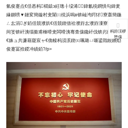
氫俊蹇点€佸惎杩櫤鎱э紝璁╂垜浠鍏氱殑鐧惧勾鍏夎
緣鍘嗙▼鏈変簡鏇村叏闈㈢殑浜嗚в锛屾洿鍔犲寮轰簡鍦
ㄥ厷涓ぎ銆佸競濮斻€佸競鍥借祫濮斿厷濮斿潥寮洪瀵
杩斿洖椤
间笅锛屽洟缁撳甫棰嗗叏闆嗗洟骞查儴鑱屽伐锛岃繘涓
堕儴
€姝ュ共濂藉寲宸ャ€佹帹杩涢泦鍥㈤珮璐ㄩ噺鍙戝睍鐨勪
俊蹇冨拰鍐冲績銆?/p>