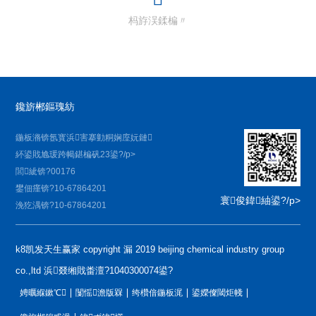
杩斿洖鍒楄〃
鑱旂郴鏂瑰紡
鍦板潃锛氬寳浜害搴勭粡娴庢妧鏈
紑鍙戝尯瑗跨幆鍖楄矾23鍙?/p>
閭紪锛?00176
鐢佃瘽锛?10-67864201
寰俊鍏紬鍙?/p>
浼犵湡锛?10-67864201
k8凯发天生赢家 copyright 漏 2019 beijing chemical industry group
co.,ltd 浜叕缃戝畨澶?1040300074鍙?
娉曞緥鏉℃
闅愮澹版槑
绔欑偣鍦板浘
鍙嬫儏閾炬帴