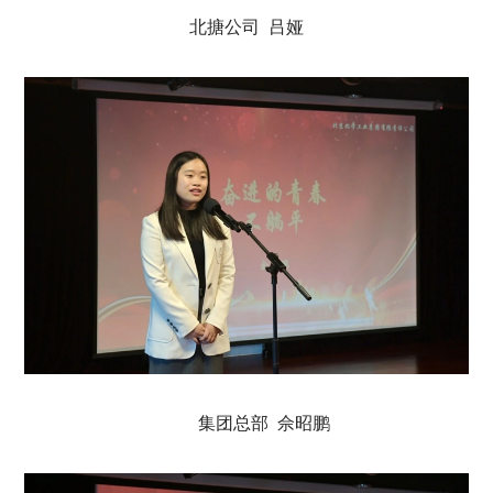
北搪公司 吕娅
集团总部 佘昭鹏