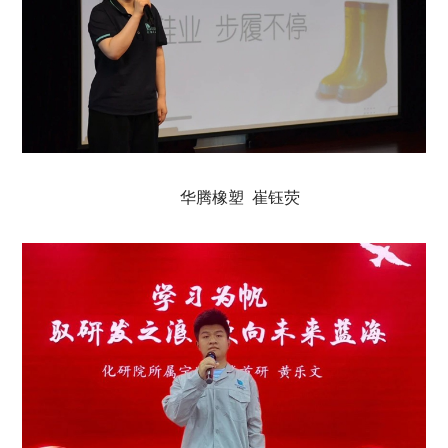
华腾橡塑 崔钰荧