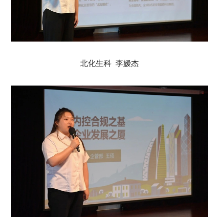
北化生科 李嫒杰