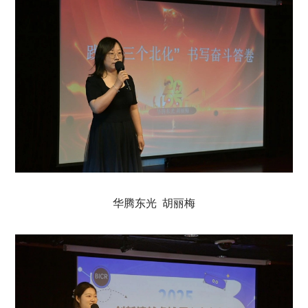
华腾东光 胡丽梅