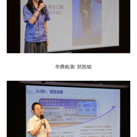
华腾检测 郑凯铭