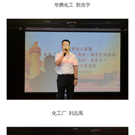
华腾化工 郭浩宇
化工厂 刘志禹