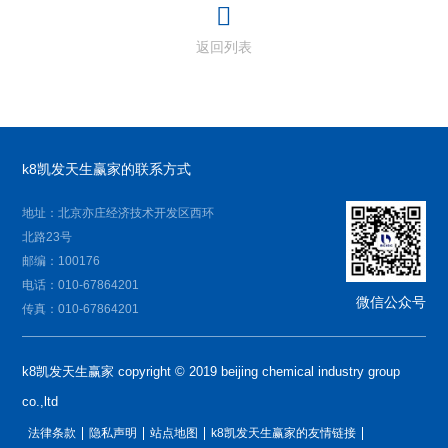
返回列表
k8凯发天生赢家的联系方式
地址：北京亦庄经济技术开发区西环
北路23号
邮编：100176
电话：010-67864201
微信公众号
传真：010-67864201
k8凯发天生赢家 copyright © 2019 beijing chemical industry group
co.,ltd
法律条款
隐私声明
站点地图
k8凯发天生赢家的友情链接