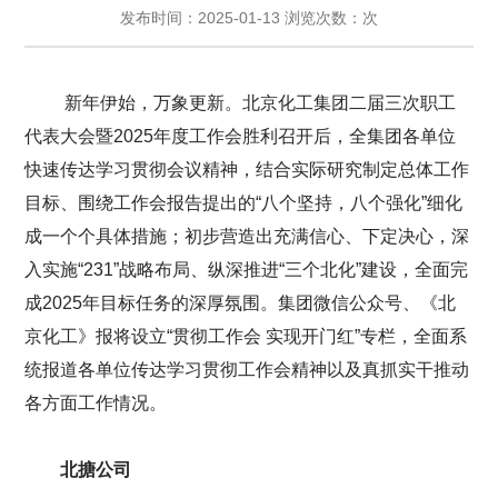
发布时间：2025-01-13 浏览次数：次
新年伊始，万象更新。北京化工集团二届三次职工
代表大会暨2025年度工作会胜利召开后，全集团各单位
快速传达学习贯彻会议精神，结合实际研究制定总体工作
目标、围绕工作会报告提出的“八个坚持，八个强化”细化
成一个个具体措施；初步营造出充满信心、下定决心，深
入实施“231”战略布局、纵深推进“三个北化”建设，全面完
成2025年目标任务的深厚氛围。集团微信公众号、《北
京化工》报将设立“贯彻工作会 实现开门红”专栏，全面系
统报道各单位传达学习贯彻工作会精神以及真抓实干推动
各方面工作情况。
北搪公司