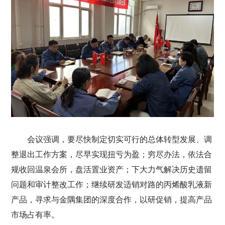
会议强调，要尽快制定切实可行的总体转型发展、调
整退出工作方案，尽早实现扭亏为盈；穷尽办法，依法合
规收回温泉会所，盘活置业资产；下大力气解决历史遗留
问题和审计整改工作；继续研发适销对路的丙烯酸乳液新
产品，寻求与金隅集团的深度合作，以研促销，提高产品
市场占有率。