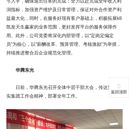
节入手，确保退出任务的完成；全力以赴完成全年收入利
润指标，加强资产维护及日常管理，保证对外合作资产利
益最大化，同时，在服务好现有客户基础上，积极拓展k8
凯发天生赢家的业务范围，更好发挥平台的服务保障作
用。此外，公司党委将深化内部管理，以“定岗定编定
员”为核心，以“薪酬改革、预算管理、考核激励”为举措，
持续推进整合后企业规范化管理。
华腾东光
日前，华腾东光召开全体中层干部大会，传达贯彻落
返回顶部
实集团工作会精神，部署全年工作。