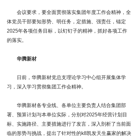
会议要求，要全面贯彻落实集团年度工作会精神，全
体党员干部要知形势、明任务，定措施、强责任，锚定
2025年各项任务目标，以钉钉子的精神，抓好各项工作
的落实。
华腾新材
日前，华腾新材党总支理论学习中心组开展集体学
习，深入学习贯彻集团工作会精神。
华腾新材各专业线、各单位主要负责人结合集团部
署、预算计划与本单位实际，分别对2025年经营计划目
标、实施路径、主要措施进行了发言，深入剖析了当前面
临的形势与挑战，提出了针对性的k8凯发天生赢家的解决