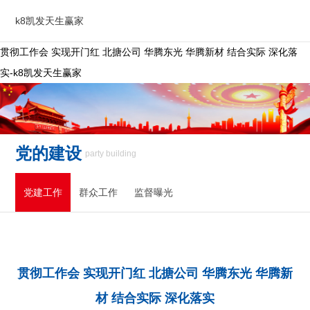
k8凯发天生赢家
贯彻工作会 实现开门红 北搪公司 华腾东光 华腾新材 结合实际 深化落
实-k8凯发天生赢家
党的建设
party building
党建工作
群众工作
监督曝光
贯彻工作会 实现开门红 北搪公司 华腾东光 华腾新
材 结合实际 深化落实