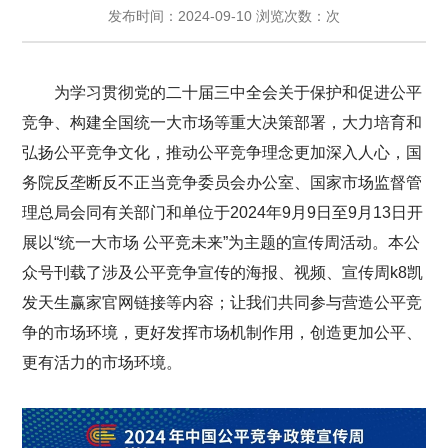
发布时间：2024-09-10 浏览次数：次
为学习贯彻党的二十届三中全会关于保护和促进公平
竞争、构建全国统一大市场等重大决策部署，大力培育和
弘扬公平竞争文化，推动公平竞争理念更加深入人心，国
务院反垄断反不正当竞争委员会办公室、国家市场监督管
理总局会同有关部门和单位于2024年9月9日至9月13日开
展以“统一大市场 公平竞未来”为主题的宣传周活动。本公
众号刊载了涉及公平竞争宣传的海报、视频、宣传周k8凯
发天生赢家官网链接等内容；让我们共同参与营造公平竞
争的市场环境，更好发挥市场机制作用，创造更加公平、
更有活力的市场环境。