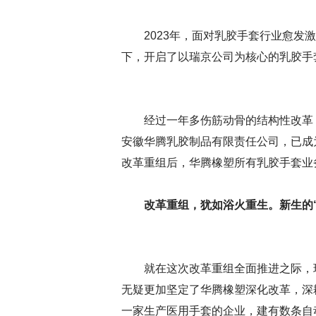
2023年，面对乳胶手套行业愈
下，开启了以瑞京公司为核心的乳胶手
经过一年多伤筋动骨的结构性改革
安徽华腾乳胶制品有限责任公司，已成
改革重组后，华腾橡塑所有乳胶手套业
改革重组，犹如浴火重生。新生的“
就在这次改革重组全面推进之际，
无疑更加坚定了华腾橡塑深化改革，深
一家生产医用手套的企业，建有数条自