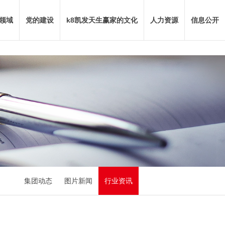
领域
党的建设
k8凯发天生赢家的文化
人力资源
信息公开
集团动态
图片新闻
行业资讯