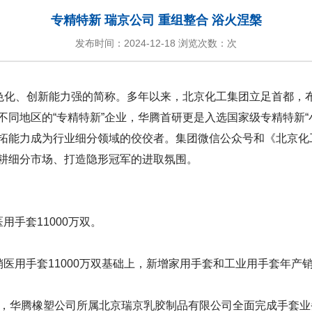
专精特新 瑞京公司 重组整合 浴火涅槃
发布时间：2024-12-18 浏览次数：次
特色化、创新能力强的简称。多年以来，北京化工集团立足首都，
同地区的“专精特新”企业，华腾首研更是入选国家级专精特新“
拓能力成为行业细分领域的佼佼者。集团微信公众号和《北京化工
耕细分市场、打造隐形冠军的进取氛围。
用手套11000万双。
医用手套11000万双基础上，新增家用手套和工业用手套年产销量
革，华腾橡塑公司所属北京瑞京乳胶制品有限公司全面完成手套业