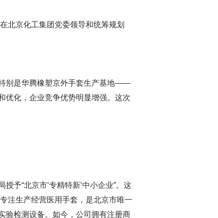
塑在北京化工集团党委领导和统筹规划
特别是华腾橡塑京外手套生产基地——
和优化，企业竞争优势明显增强。这次
予“北京市‘专精特新’中小企业”。这
直专注生产经营医用手套，是北京市唯一
实验检测设备。如今，公司拥有注册商