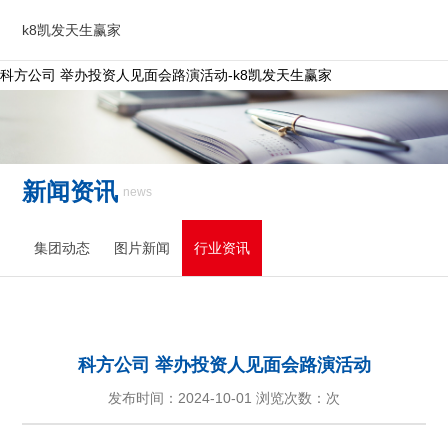
k8凯发天生赢家
科方公司 举办投资人见面会路演活动-k8凯发天生赢家
新闻资讯
news
集团动态
图片新闻
行业资讯
科方公司 举办投资人见面会路演活动
发布时间：2024-10-01 浏览次数：次