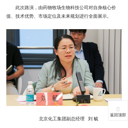
此次路演，由药物牧场生物科技公司对自身核心价
值、技术优势、市场定位及未来规划进行全面展示。
返回顶部
北京化工集团副总经理 刘 毓