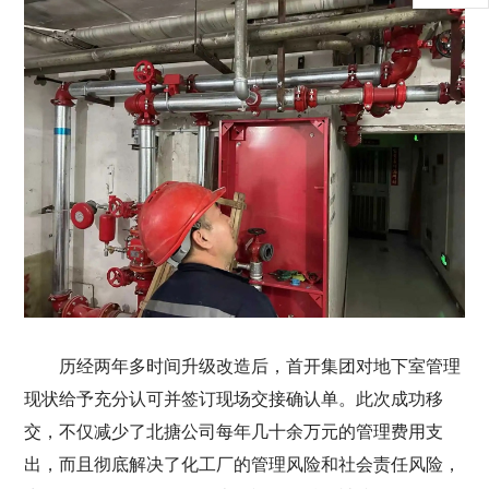
历经两年多时间升级改造后，首开集团对地下室管理
现状给予充分认可并签订现场交接确认单。此次成功移
交，不仅减少了北搪公司每年几十余万元的管理费用支
出，而且彻底解决了化工厂的管理风险和社会责任风险，