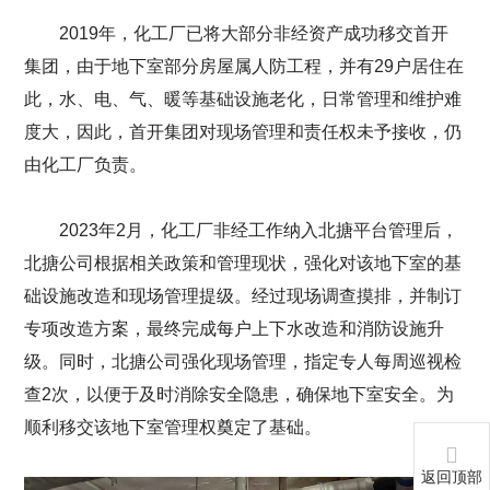
2019年，化工厂已将大部分非经资产成功移交首开
集团，由于地下室部分房屋属人防工程，并有29户居住在
此，水、电、气、暖等基础设施老化，日常管理和维护难
度大，因此，首开集团对现场管理和责任权未予接收，仍
由化工厂负责。
2023年2月，化工厂非经工作纳入北搪平台管理后，
北搪公司根据相关政策和管理现状，强化对该地下室的基
础设施改造和现场管理提级。经过现场调查摸排，并制订
专项改造方案，最终完成每户上下水改造和消防设施升
级。同时，北搪公司强化现场管理，指定专人每周巡视检
查2次，以便于及时消除安全隐患，确保地下室安全。为
顺利移交该地下室管理权奠定了基础。
返回顶部