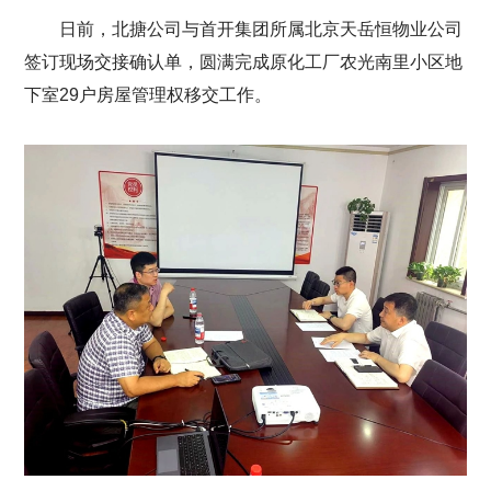
日前，北搪公司与首开集团所属北京天岳恒物业公司
签订现场交接确认单，圆满完成原化工厂农光南里小区地
下室29户房屋管理权移交工作。