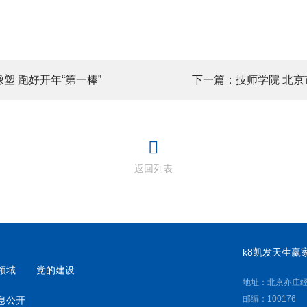
橡塑 跑好开年“第一棒”
下一篇：技师学院 北
返回列表
k8凯发天生赢
领域
党的建设
地址：北京亦庄经
邮编：100176
息公开