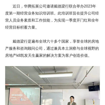
近日，华腾拓展公司邀请戴德梁行联合举办2023年
度第一期经营业务知识培训班。此培训班旨在提升公司经
营人员业务素质和工作技能，为实现一季度开门红和全年
经营目标积蓄力量。
戴德梁行是遍布全球六十多个国家，享誉全球的房地
产服务和咨询顾问公司，通过兼具本土洞察与全球视野的
房地产k8凯发天生赢家的解决方案为客户创造价值。