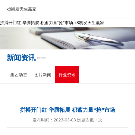
k8凯发天生赢家
拼搏开门红 华腾拓展 积蓄力量“抢”市场-k8凯发天生赢家
新闻资讯
news
集团动态
图片新闻
行业资讯
拼搏开门红 华腾拓展 积蓄力量“抢”市场
发布时间：2023-03-03 浏览次数：次