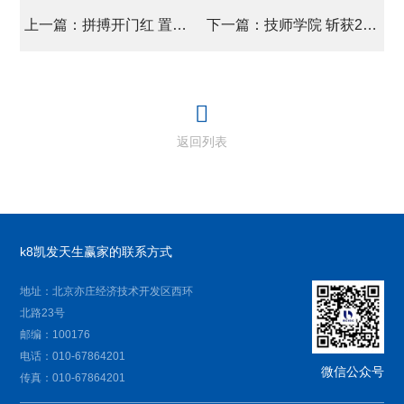
上一篇：拼搏开门红 置业资源板块加强与同行业交流合作
下一篇：技师学院 斩获2个国家级大赛一等奖
返回列表
k8凯发天生赢家的联系方式
地址：北京亦庄经济技术开发区西环
北路23号
邮编：100176
电话：010-67864201
微信公众号
传真：010-67864201