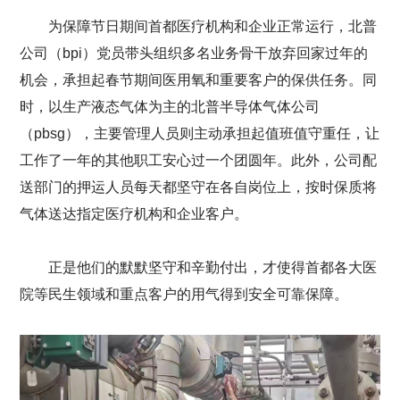
为保障节日期间首都医疗机构和企业正常运行，北普
公司（bpi）党员带头组织多名业务骨干放弃回家过年的
机会，承担起春节期间医用氧和重要客户的保供任务。同
时，以生产液态气体为主的北普半导体气体公司
（pbsg），主要管理人员则主动承担起值班值守重任，让
工作了一年的其他职工安心过一个团圆年。此外，公司配
送部门的押运人员每天都坚守在各自岗位上，按时保质将
气体送达指定医疗机构和企业客户。
正是他们的默默坚守和辛勤付出，才使得首都各大医
院等民生领域和重点客户的用气得到安全可靠保障。