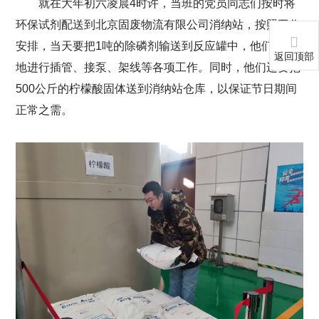
就在大年初六凌晨4时许，当班的党员同志们按时将
环保试剂配送到北京固废物流有限公司消纳站，按照工作
安排，当天要把1吨的除磷剂输送到反应罐中，他们熟练
返回顶部
地进行插管、接泵、架线等各项工作。同时，他们还要把
500公斤的柠檬酸固体送到消纳站仓库，以保证节日期间
正常之需。