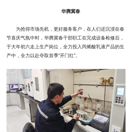
华腾冀春
为抢得市场先机，更好服务客户，在人们还沉浸在春
节喜庆气氛中时，华腾冀春干部职工在完成设备检修后，
于大年初六走上生产岗位，全力投入丙烯酸乳液产品的生
产中，全力以赴夺取首季“开门红”。