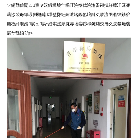
ソ鍚勯儴闂ㄥ宸ヤ汉鍛樺埌宀楀叿浣撳伐浣滃畨鎺掞紝璋冮厤濂
藉悇绫诲繀瑕侀槻鐤墿璧勶紝鍏呭垎鍋氬埌鏈夊噯澶囨湁缁勭粐
鍦板紑濮嬪宸ュ浜э紝淇濋殰濂界壒娈婃椂鏈熺殑瀹夊叏鐢熶骇
宸ヤ綔銆?/p>