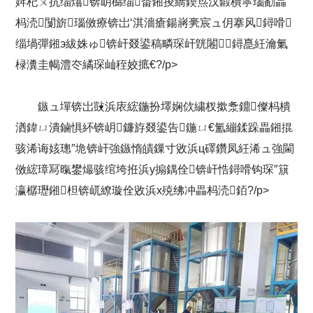
姩杞ㄨ抗缁熻锛岄檰缁畨鎺掕繑鍥炰汉鍛樻寜瑙勫畾
杩涜闅旂瑙傚療锛岀‘淇濇瘡鍚嶈亴宸ュ仴搴风鐞嗗
缁堝彈鎺э紱姝ゅ锛屽叕鍙稿疄琛屽皝闂鐞嗭紝瀹氭
椂瀵圭幆澧冭繘琛屾秷姣掋€?/p>
鏃ュ墠锛岀敱浜庡綋鍦扮墿娴佽繍杈撳洜鐤儏杩樻
湭鍏ㄩ潰鏀惧紑锛岄鐮斿叕鍙告鍦ㄩ€氳繃鍒跺畾鎺掍
骇浠诲姟璁″垝锛屽強鏃惰皟鏁寸敓浜ц礋鑽凤紝浠ュ強閫
傚綋璋冩暣鐢熶骇绾垮拰浜у搧鍝佺锛屽悎鐞嗗钩琛″簱
瀛樼瓑鎺柦锛屼繚璇佺敓浜х殑绋冲畾杩涜銆?/p>