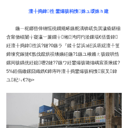
澶╂捣鍏徃 鐢熶骇杩愯姝ュ叆姝ｈ建
鍦ㄧ柅鎯呰倖铏愮殑鐗规畩鏃舵湡锛屼负淇濊瘉鍖椾
含甯傚嵄闄╁寲瀛﹀簾鐗╁缃洿鍔犳湁鏁堛€佸畨鍏
紝澶╂捣鍏徃浜?鏈?0鏃ラ『鍒╂姇浜э紝浜庡綋澶╀笅
鍗堜究鎵撻€氬伐鑹烘祦绋嬶紝鍦?1鏃ユ棭鏅ㄤ骇鍑哄悎
鏍间骇鍝侊紝鎴嚦2鏈?7鏃ワ紝鐢熶骇璐熻嵎宸茶揪鍒?
5%銆傝繖鏍囧織鐫€鍗庤吘澶╂捣鐢熶骇杩愯宸叉鍏
ユ杞ㄣ€?/p>