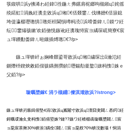
彂鍑哄浜у彿浠わ紝鍏徃鍦ㄤ弗鏍肩柅鎯呴槻鎺ц姹傜
殑鍩虹涓婏紝瀵圭敓浜ц缃€佸叕鐢ㄥ伐绋嬨€佸簱鎴
垮偍瀛樼瓑璁惧璁炬柦閫愪竴杩涜浜嗗畨鍏ㄦ鏌ワ紝
纭鐢熶骇鏉′欢銆傚悓鏃讹紝瀵瑰憳宸ヨ繘琛屼簡寮€宸
ュ墠鐨勫畨鍏ㄦ暀鑲插煿璁€?/p>
鏃ュ墠锛屽ぉ娴峰叕鍙哥敓浜ц缃繍琛岀ǔ瀹氾紝
鍘熸枡鍥炴敹銆佷骇鍝侀攢鍞瓑鍚勪釜鐜妭杩愯姝ｅ
父銆?/p>
璇曞墏鎵€ 涓ラ槻鐤儏淇濈敓浜?/strong>
鏃ュ墠锛岃瘯鍓傛墍4涓敓浜ц溅闂寸敓浜ц澶囧叏閮ㄥ惎鍔紝
鎶曞叆瀹夊叏杩愯銆傛埅姝?鏈?7鏃ワ紝楂樼函璇曞墏閮ㄥ宸
ョ巼宸茶揪30%锛涘鍝佺閮ㄥ宸ョ巼杈?0%锛涚數瑙ｆ恫涓