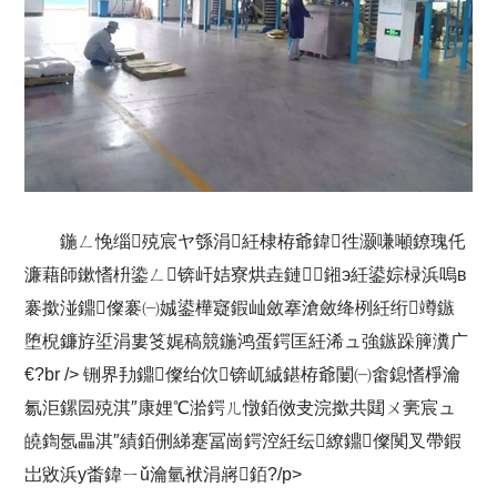
鍦ㄥ悗缁殑宸ヤ綔涓紝棣栫爺鍏徃灏嗛噸鐐瑰仛
濂藉師鏉愭枡鍌ㄥ锛屽姞寮烘垚鏈鎺э紝鍙婃椂浜嗚в
褰撳湴鐤儏褰㈠娍鍙樺寲鍜屾斂搴滄斂绛栵紝绗竴鏃
堕棿鐮斿垽涓婁笅娓稿競鍦鸿蛋鍔匡紝浠ュ強鏃跺簲瀵广
€?br /> 铏界劧鐤儏绐佽锛屼絾鍖栫爺闄㈠畬鎴愭棦瀹
氱洰鏍囩殑淇″康娌℃湁鍔ㄦ憞銆傚叏浣撳共閮ㄨ亴宸ュ
皢鍧氬畾淇″績銆侀綈蹇冨崗鍔涳紝纭繚鐤儏闃叉帶鍜
岀敓浜у畨鍏ㄧǔ瀹氫袱涓嶈銆?/p>