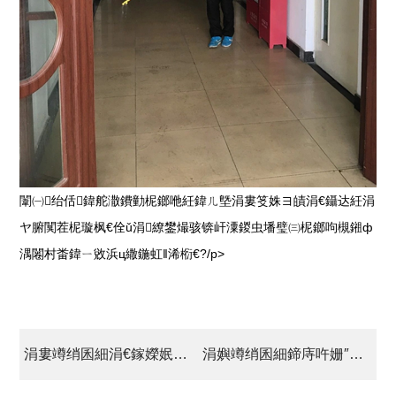
闈㈠绐佸鍏舵潵鐨勭柅鎯咃紝鍏ㄦ墍涓婁笅姝ヨ皟涓€鑷达紝涓
ヤ腑闃茬柅璇枫€佺ǔ涓繚鐢熶骇锛屽潥鍐虫墦璧㈢柅鎯呴槻鎺ф
湡闂村畨鍏ㄧ敓浜ц繖鍦虹‖浠椼€?/p>
涓婁竴绡囷細涓€鎵嬫姄鐤儏闃叉帶 涓€鎵嬫姄澶嶅伐澶嶄骇
涓嬩竴绡囷細鍗庤吘姗″ | 鍏ㄥ姏淇濋殰鎶椻€滅柅鈥濅竴绾垮尰鐢ㄦ墜濂椾緵搴?/a>