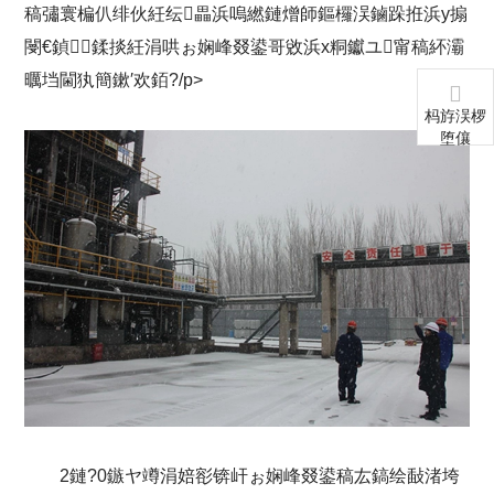
稿彇寰楄仈绯伙紝纭畾浜嗚繎鏈熷師鏂欏洖鏀跺拰浜у搧
閿€鍞鍒掞紝涓哄ぉ娴峰叕鍙哥敓浜х粡钀ユ甯稿紑灞
曞垱閫犱簡鏉′欢銆?/p>
杩斿洖椤
堕儴
2鏈?0鏃ヤ竴涓婄彮锛屽ぉ娴峰叕鍙稿厷鎬绘敮渚垮