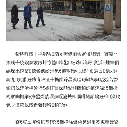
鍗庤吘澶╂捣涓昏瑙ｅ喅鍖椾含甯傚嵄闄╁寲瀛﹀
簾鐗╃殑鍥炴敹鍜屽惊鐜埄鐢紝鏄湇鍔″寳浜煄甯傝
繍琛岀殑鐜繚鍨嬩紒涓氥€傛寜鐓ч泦鍥㈠宸ュ浜х浉
鍏宠姹傦紝鍗庤吘澶╂捣鍒跺畾浜嗐€婅妭鍚庣敓浜у畨
鎺掑伐浣滄柟妗堛€嬶紝骞跺嚭鍙颁簡銆婃搷浣滀汉鍛樼
柅鎯呴槻鎺у拰鐢熶骇瑕佹眰瀹炴柦缁嗗垯銆嬶紝绉瀬鍋
氬ソ澶嶅伐澶嶄骇鍑嗗銆?/p>
寮€宸ュ墠锛屼笟鍔′汉鍛樺強鏃朵笌涓婁笅娓稿叕鍙