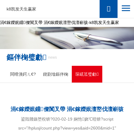
k8凯发天生赢家
涓€鎵嬫姄鐤儏闃叉帶 涓€鎵嬫姄澶嶅伐澶嶄骇-k8凯发天生赢家
鏂伴椈璧勮
news
闆嗗洟鍔ㄦ€?
鍥剧墖鏂伴椈
琛屼笟璧勮
涓€鎵嬫姄鐤儏闃叉帶 涓€鎵嬫姄澶嶅伐澶嶄骇
鍙戝竷鏃堕棿锛?020-02-19 娴忚娆℃暟锛?script
src="/hplusj/count.php?view=yes&aid=2600&mid=1"