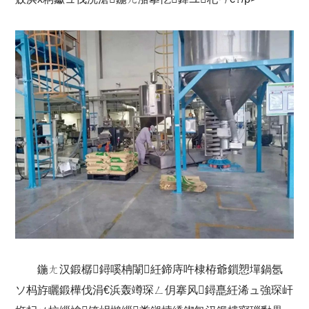
鍦ㄤ汉鍛樼鐞嗘柟闈紝鍗庤吘棣栫爺鎻愬墠鍋氬
ソ杩斿矖鍛樺伐涓€浜轰竴琛ㄥ仴搴风鐞嗭紝浠ュ強琛屽