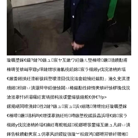
璇曞墏鎵€鑷?鏈?0鏃ュ宸ヤ互鏉ワ紝鍦ㄦ墍棰嗗鐝瓙鐨勫甫
棰嗕笅锛屾寜鐓у墠鏈熷埗瀹氱殑銆婂宸ラ槻鎺у伐浣滄柟妗堛
€嬪畨鎺掞紝澶嶄骇鍓嶅噯澶囧伐浣滃畬鎴愶紝鍚勯」瀹夊叏淇濋
殰鎺柦鍏ㄩ潰灏辩华銆傚悇閮ㄩ棬鍚勫徃鍏惰亴锛屽悇椤瑰伐浣
滄湁搴忓紑灞曪紝寰堝揩杩涘叆鐢熶骇鐘舵€併€?/p>
鏍规嵁闆嗗洟鍏徃2鏈?鏃ュ宸ュ浜т細璁簿绁烇紝璇曞墏鎵
€棰嗗鐝瓙杩呴€熷弽搴旓紝绗竴鏃堕棿鍒跺畾浜嗐€婂宸ラ
槻鎺у伐浣滄柟妗堛€嬶紝骞舵牴鎹柅鎯呭彂鐢熶互鏉ュ凡鍏ㄩ潰
鎽告帓鐨勮亴宸ュ仴搴风姸鍐靛強璇︾粏鍑鸿鎯呭喌锛屽竷缃