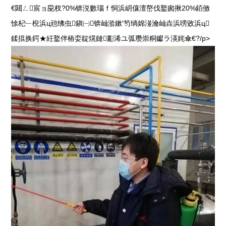
€閮ㄥ宸ョ巼杈?0%锛涚數瑙ｆ恫浜岄儴澶嶅伐鐜囪揪20%銆傚
悇杞﹂棿浜ц兘绋虫鎭㈠锛屾湁鏉′笉绱婂湴瀹屾垚浜嗙敓浜ц
鍒掍换鍔★紝鐜伴樁娈靛熀鏈彲浠ユ弧瓒崇粡钀ラ渶姹傘€?/p>