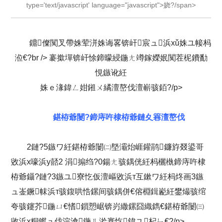
type='text/javascript' language="javascript">娆?/span>
鐤儏闃叉帶姝荤洴姝诲畧锛屽宸ュ浜хǔ姝ユ帹杩
涖€?br /> 褰撳墠锛屽悇鍗曚綅鍦ㄤ竴鎵嬫姄闃茬柅鐨勫
悓鏃讹紝
姝ｅ湪鍏ㄥ姏鎺ㄨ繘澶嶅伐澶嶄骇銆?/p>
鍖栫爺闄?鍗庤吘棣栫爺鏈夊簭澶嶅伐
2鏈?5鏃ワ紝鍖栫爺闄㈡墍灞炲崕鑵鹃鐮斿叕鍙哥
敓浜х嚎浜у嚭2 涓搧绉?0鍚ㄤ骇鍝侊紝杩欐槸鍗庤吘棣
栫爺鑷?鏈?3鏃ユ寮忔仮澶嶇敓浜т互鏉ワ紝杩炵画3鏃
ュ崟鐝帓浜т骇鍑哄悎鏍间骇鍝併€傛棩鍓嶏紝鐢熶骇绾
夸骇鑳芥鍦ㄩ€愭鎻愬崌锛岃繖鏍囧織鐫€鍖栫爺闄㈢
敓浜х粡钀ュ伐浣滄鍦ㄦ湁搴忔鍏ユ杞ㄣ€?/p>