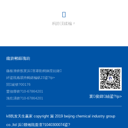
杩斿洖鍒楄〃
鑱旂郴鏂瑰紡
鍦板潃锛氬寳浜害搴勭粡娴庢妧鏈
紑鍙戝尯瑗跨幆鍖楄矾23鍙?/p>
閭紪锛?00176
鐢佃瘽锛?10-67864201
寰俊鍏紬鍙?/p>
浼犵湡锛?10-67864201
k8凯发天生赢家 copyright 漏 2019 beijing chemical industry group
co.,ltd 浜叕缃戝畨澶?1040300074鍙?