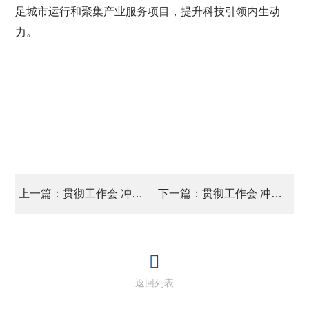
足城市运行和聚集产业服务项目，提升科技引领内生动
力。
上一篇：贯彻工作会 冲刺开门红 都市化工板块部署2023年度重点工作
下一篇：贯彻工作会 冲刺开门红 北化房地产公司党总支 鼓干劲 定目标 拓新程
返回列表