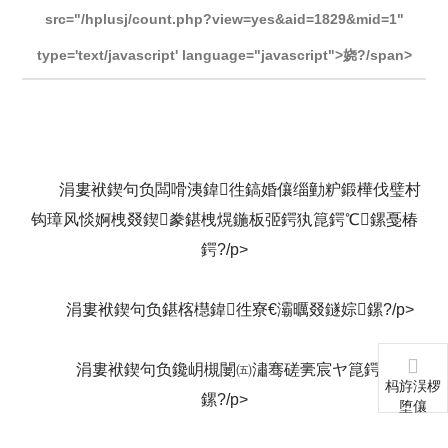
src="/hplusj/count.php?view=yes&aid=1829&mid=1"
type='text/javascript' language="javascript">娆?/span>
涓婁袱鍥句负闆嗗洟鍏徃鎬婚儴缁勭粐鍛樺伐璧村
钩璋风惔婀栧叕鍥豢鍖栧熀鍦板弬鍔犱箟鍔℃鏍戞椿
鍔?/p>
涓婁袱鍥句负鍖楁櫘鍏徃寮€灞曞叕鐩婃鏍?/p>
涓婁袱鍥句负鑱岄槻闄㈤潚骞磋亴宸ヤ箟鍔℃
杩斿洖椤
鏍?/p>
堕儴