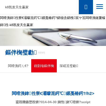
k8凯发天生赢家
闆嗗洟鍏徃寮€灞曚箟鍔℃鏍戞椿鍔?鍖椾含鍖栧宸ヤ笟闆嗗洟鏈夐檺
鍏徃-k8凯发天生赢家
鏂伴椈璧勮
news
闆嗗洟鍔ㄦ€?
鍥剧墖鏂伴椈
琛屼笟璧勮
闆嗗洟鍏徃寮€灞曚箟鍔℃鏍戞椿鍔?/h2>
鍙戝竷鏃堕棿锛?014-04-30 娴忚娆℃暟锛?script