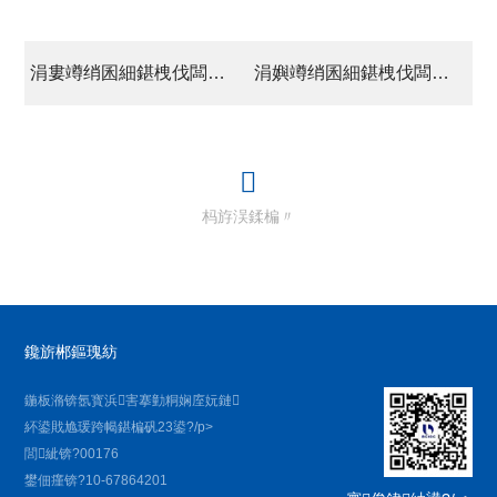
涓婁竴绡囷細鍖栧伐闆嗗洟鑱屽伐瓒ｅ懗杩愬姩浼?/a>
涓嬩竴绡囷細鍖栧伐闆嗗洟涓惧姙寤鸿鍚堝悓绠＄悊鍩硅鐝?/a>
杩斿洖鍒楄〃
鑱旂郴鏂瑰紡
鍦板潃锛氬寳浜害搴勭粡娴庢妧鏈
紑鍙戝尯瑗跨幆鍖楄矾23鍙?/p>
閭紪锛?00176
鐢佃瘽锛?10-67864201