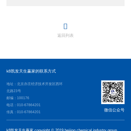
返回列表
k8凯发天生赢家的联系方式
地址：北京亦庄经济技术开发区西环
北路23号
邮编：100176
电话：010-67864201
微信公众号
传真：010-67864201
k8凯发天生赢家 copyright © 2019 beijing chemical industry group