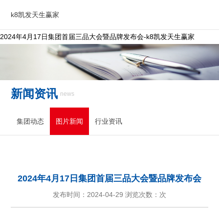
k8凯发天生赢家
2024年4月17日集团首届三品大会暨品牌发布会-k8凯发天生赢家
新闻资讯
news
集团动态
图片新闻
行业资讯
2024年4月17日集团首届三品大会暨品牌发布会
发布时间：2024-04-29 浏览次数：次