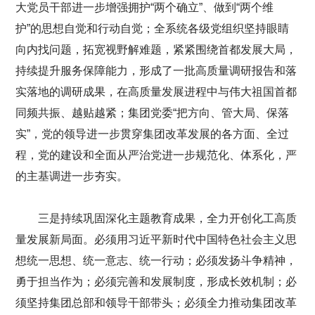
大党员干部进一步增强拥护“两个确立”、做到“两个维
护”的思想自觉和行动自觉；全系统各级党组织坚持眼睛
向内找问题，拓宽视野解难题，紧紧围绕首都发展大局，
持续提升服务保障能力，形成了一批高质量调研报告和落
实落地的调研成果，在高质量发展进程中与伟大祖国首都
同频共振、越贴越紧；集团党委“把方向、管大局、保落
实”，党的领导进一步贯穿集团改革发展的各方面、全过
程，党的建设和全面从严治党进一步规范化、体系化，严
的主基调进一步夯实。
三是持续巩固深化主题教育成果，全力开创化工高质
量发展新局面。必须用习近平新时代中国特色社会主义思
想统一思想、统一意志、统一行动；必须发扬斗争精神，
勇于担当作为；必须完善和发展制度，形成长效机制；必
须坚持集团总部和领导干部带头；必须全力推动集团改革