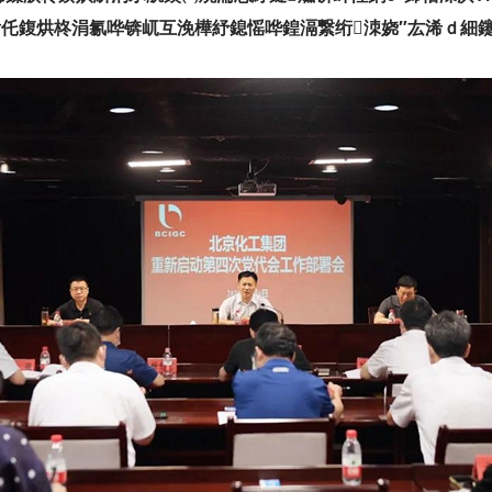
佸仛鍑烘柊涓氱哗锛屼互浼樺紓鎴愮哗鍠滆繋绗洓娆″厷浠ｄ細鑳滃