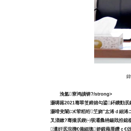
鍏
浼氳寮鸿皟锛?/strong>
灏嗕簬2021骞翠笅鍗婂勾鍙紑鐨勯
灏嗗叏闈㈡€荤粨绗笁娆″厷浠ｄ細
叉湭鏉?骞撮泦鍥㈠彂灞曟柟鍚戝拰鎴
瀵奸泦浣撱€備細璁娇鍛藉厜鑽ｃ€