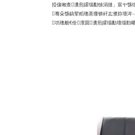
掗儴缃查瀵煎皬缁勫悇涓撻」宸ヤ綔
骞朵綔鎬荤粨璁茶瘽锛屽厷濮斿壇涔﹁
功璁般€佺澶囬瀵煎皬缁勫壇缁勯