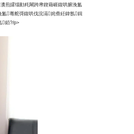
瀵煎皬缁勭粍闀跨帇鍥藉崕鍑哄腑浼氳
浼氳骞舵彁鍑哄伐浣滆姹傦紝鍏氬鍓
銆?/p>