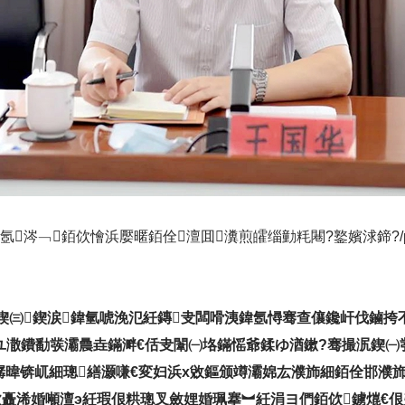
氬涔﹁銆佽懀浜嬮暱銆佺澶囬瀵煎皬缁勭粍闀?鐜嬪浗鍗?/
泦鍥㈢鍥涙鍏氫唬浼氾紝鏄叏闆嗗洟鍏氬憳骞查儴鑱屽伐鏀挎
浠ユ潵鐨勫彂灞曟垚鏋溿€佸叏闈㈠垎鏋愮爺鍒ゆ湭鏉?骞撮泦鍥
樼暐锛屼細璁繕灏嗛€変妇浜х敓鏂颁竴灞婂厷濮斾細銆佺邯濮
佽矗浠婚噸澶э紝瑕佷粠璁叉斂娌婚珮搴︼紝涓ヨ們銆佽鐪熴€