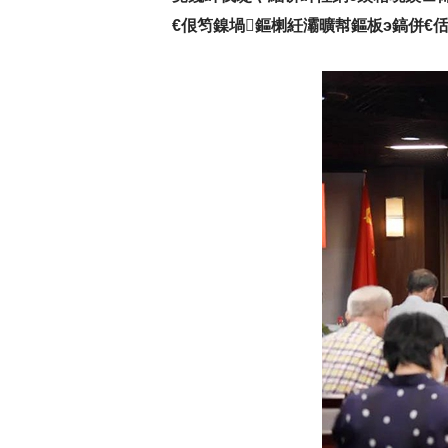
€佷笉鎳堝鏂楋紝灞曠幇鏂板э鎬併€