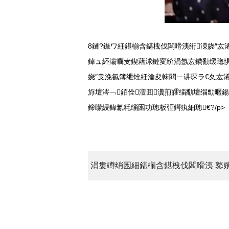
8鏈?鏃ワ紝鍖椾含鍖栧伐闆嗗洟绗洓娆″厷
鍏ュ紑灞曞叏鍥藉浗鏈変紒涓氬厷鐨勫缓璁惧伐
娆″叏浼氱簿绁烇紝瀹夋帓閮ㄧ讲琛ラ€夊厷浠
斿壇涔﹁銆佺澶囬瀵煎皬缁勫壇缁勯暱
鍗曚綅鍏氱粍缁囦功璁板弬鍔犱細璁€?/p>