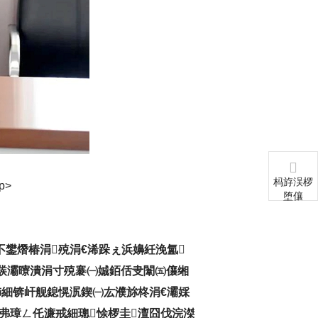
杩斿洖椤
p>
堕儴
不鐢熸椿涓殑涓€浠跺ぇ浜嬶紝浼氳
㈠彂灞曢潰涓寸殑褰㈠娍銆佸叏闈㈤儴缃
斾細锛屽舰鎴愰泦鍥㈠厷濮旀柊涓€灞婇
佷弗璋ㄥ仛濂戒細璁悇椤圭澶囧伐浣滐