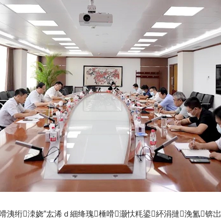
嗗洟绗洓娆″厷浠ｄ細绛瑰棰嗗灏忕粍鍙紑涓撻浼氳锛