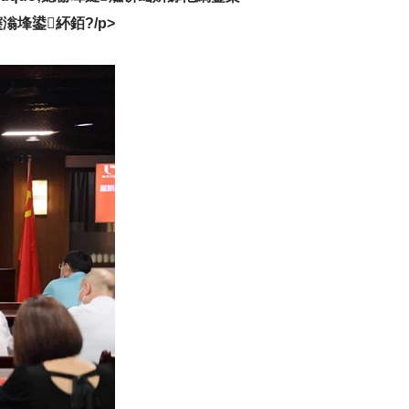
埄鍙紑銆?/p>