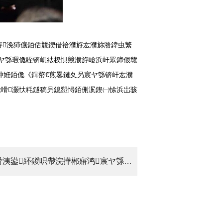
濮斿浼犻儴銆佸競鍥借祫濮斿厷濮旀湁鍏虫繁
叧宸ヤ綔瑕佹眰锛屼紶杈惧競濮斿崄浜屽眾鍗佷竷
鍗冲姙銆佹《鍓嶅€煎畧鏈夊叧宸ヤ綔锛屽厷濮
棰嗗灏忕粍鐩稿叧鎴愬憳銆侀泦鍥㈠悇浜岀骇
涓嬩竴绡囷細鍖椾含鍖栧伐闆嗗洟鍙紑鍐呮帶浣撶郴寤鸿宸ヤ綔閮ㄧ讲浼?/a>