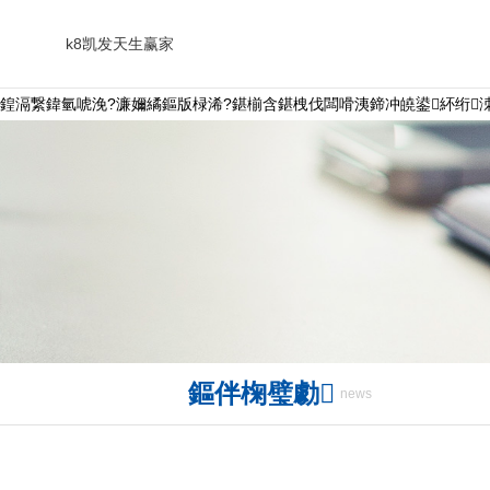
k8凯发天生赢家
鍠滆繋鍏氫唬浼?濂嬭繘鏂版椂浠?鍖椾含鍖栧伐闆嗗洟鍗冲皢鍙紑绗洓
鏂伴椈璧勮
news