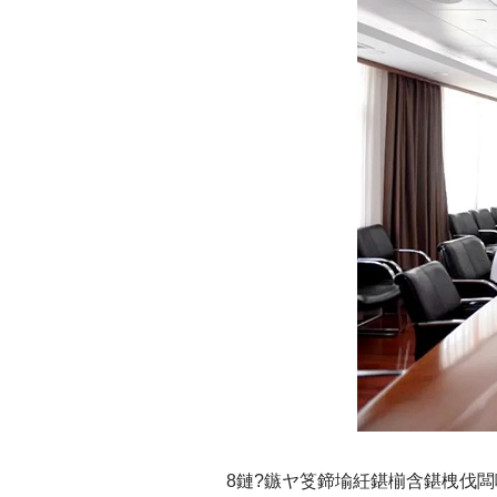
8鏈?鏃ヤ笅鍗堬紝鍖椾含鍖栧伐闆