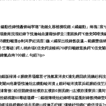
鍚勫徃鍏惰矗锛屾寜璁″垝鏈夊簭楂樻晥鎺ㄨ繘鍚勯」绛瑰宸
洟缁撳崗浣滐紝鍏卞悓瀹屾垚濂藉悇椤圭澶囦换鍔°€傚叏闆嗗
紑鐨勯噸澶ф剰涔夛紝涓庢鍦ㄨ繘琛岀殑鍏氬彶瀛︿範鏁欒偛绱у瘑
闈╀笁骞磋鍔ㄦ柟妗堛€佸叏鍔涙帹杩?0椤归噸鐐逛换鍔°€佸叏闈
氭垚绔?00鍛ㄥ勾銆?/p>
钩鏂版椂浠ｄ腑鍥界壒鑹茬ぞ浼氫富涔夋€濇兂鎸囧紩涓嬶紝杩涗
锛屽叏闈㈣疮褰昏惤瀹炲厷鐨勫崄涔濆ぇ鍜屽崄涔濆眾浜屼腑銆佷笁涓
屽湪甯傚銆佸競鍥借祫濮斿厷濮斻€侀泦鍥㈠厷濮斿潥寮洪瀵间
炲拰鍖楀寲60骞磋壈鑻﹀鏂楃簿绁烇紝鍏呭垎鍙戞尌鍏氬憳鍏堥
鍒涙柊鍨嬩紒涓氶泦鍥㈢殑瀹忎紵鐩爣锛屽悜鐫€“鍗佸洓浜?rd