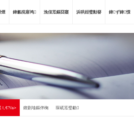
嗗煙
鍏氱殑寤鸿
浼佷笟鏂囧寲
浜哄姏璧勬簮
鍏ず鍏憡
ㄦ€?/a>
鍥剧墖鏂伴椈
琛屼笟璧勮