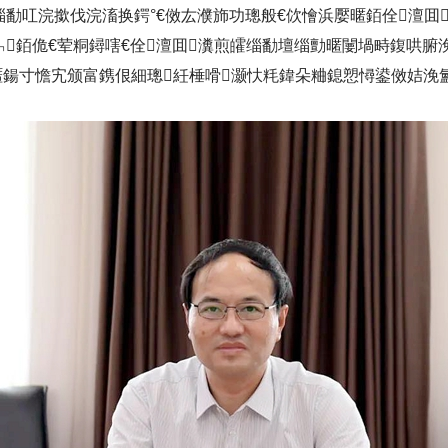
缁勫叿浣撳伐浣滀换鍔°€傚厷濮斾功璁般€佽懀浜嬮暱銆佺澶囬
銆佹€荤粡鐞嗐€佺澶囬瀵煎皬缁勫壇缁勯暱闄堝畤鍑哄腑
暱鍚寸憺宄颁富鎸佷細璁紝棰嗗灏忕粍鍏朵粬鎴愬憳鍙傚姞浼氳