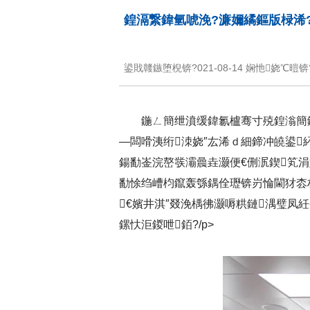
鍠滆繋鍏氫唬浼?濂嬭繘鏂版椂浠
鍙戝竷鏃堕棿锛?021-08-14 娴忚娆℃暟锛?script src
鍦ㄥ簡绁濆缓鍏氱櫨骞寸殑鍠滃簡鏃
—闆嗗洟绗洓娆″厷浠ｄ細鍗冲皢鍙
鍚勫崟浣嶅彂灞曟垚灏便€侀泦鍥笂
勫悇绉嶆枃鑹轰綔鍝佺瓑锛岃惀閫犲枩杩庡厷
€嬪井淇″叕浼楀彿灏嗕粠鏈湡璧凤紝寮
鏍忕洰鍐呭銆?/p>