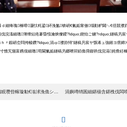
浠ｄ細绛瑰棰嗗灏忕粍鍙紑浼氳锛岄€氭姤甯傚缁勭粐閮ㄣ€佸競
浣滀細璁簿绁炶疮褰昏惤瀹炴儏鍐?ldquo;鍥炲ご鐪?rdquo;鐩稿
ｈ〃鍜岄厺閰挎帹鑽?ldquo;涓ゅ濮斿憳”鐩稿叧宸ヤ綔浠ュ強鎺ヨ瘔
鍚寸憺宄颁富鎸佷細璁苟閫氭姤鐩稿叧鎯呭喌銆佹彁鍑哄伐浣滆姹傦紝
涓婁竴绡囷細鍖椾含鍖栧伐闆嗗洟 鐜嬪睍瓒呰幏璇勨€滃浗浼佹シ妯÷峰寳浜鏍封€濆崄澶т汉鐗?/a>