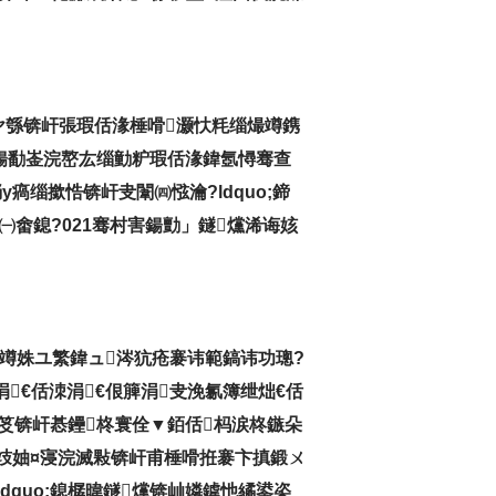
ヤ綔锛屽張瑕佸湪棰嗗灏忕粍缁熶竴鎸
洟鍚勫崟浣嶅厷缁勭粐瑕佸湪鍏氬憳骞查
缁撳悎锛屽叏闈㈣惤瀹?ldquo;鍗
㈠畬鎴?021骞村害鍚勯」鐩爣浠诲姟
竴姝ユ繁鍏ュ涔犺疮褰讳範鎬讳功璁?
€佸洓涓€佷簲涓叏浼氱簿绁炪€佸
笅锛屽惎鑸柊寰佺▼銆佸杩涙柊鏃朵
攱妯¤寖浣滅敤锛屽甫棰嗗拰褰卞搷鍛ㄨ
quo;鎴樼暐鐩爣锛屾嫾鎼忚繘鍙栥