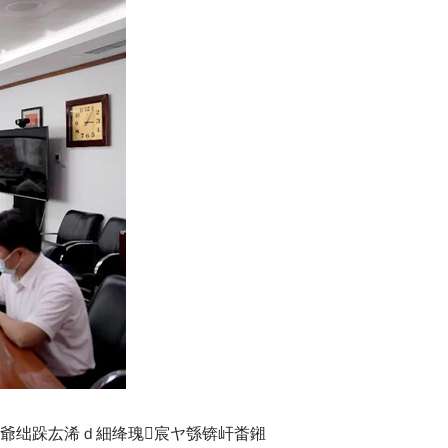
岀爺绌跺厷浠ｄ細绛瑰宸ヤ綔锛屽畨鎺