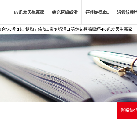
k8凯发天生赢家
鍏充簬鎴戜滑
鏂伴椈璧勮
涓氬姟棰
娆″厷浠ｄ細 鍚勯」绛瑰宸ヤ綔涓ヨ皑鏈夊簭灞曞紑-k8凯发天生赢家
闆嗗洟鍔