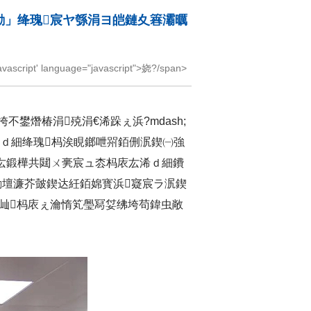
勯」绛瑰宸ヤ綔涓ヨ皑鏈夊簭灞曞
cript' language="javascript">娆?/span>
熸椿涓殑涓€浠跺ぇ浜?mdash;
浠ｄ細绛瑰杩涘睍鎯呭喌銆侀泦鍥㈠強
厷鍛樺共閮ㄨ亴宸ュ枩杩庡厷浠ｄ細鐨
1鐨勮壇濂芥皼鍥达紝銆婂寳浜寲宸ラ泦鍥
撴爮锛屾杩庡ぇ瀹惰笂璺冩姇绋垮苟鍏虫敞