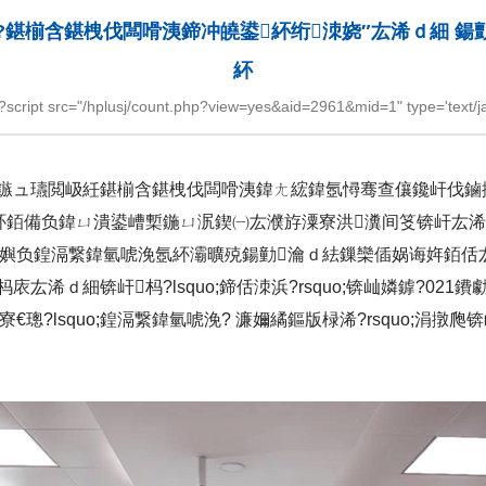
?鍖椾含鍖栧伐闆嗗洟鍗冲皢鍙紑绗洓娆″厷浠ｄ細 鍚
紑
="/hplusj/count.php?view=yes&aid=2961&mid=1" type='text/javas
ュ瓙閲岋紝鍖椾含鍖栧伐闆嗗洟鍏ㄤ綋鍏氬憳骞查儴鑱屽伐鏀挎不鐢
紑銆備负鍏ㄩ潰鍙嶆槧鍦ㄩ泦鍥㈠厷濮斿潥寮洪瀵间笅锛屽厷
涓嬩负鍠滆繋鍏氫唬浼氬紑灞曠殑鍚勭瀹ｄ紶鏁欒偛娲诲姩銆佸
浠ｄ細锛屽杩?lsquo;鍗佸洓浜?rsquo;锛屾嫾鎼?02
€璁?lsquo;鍠滆繋鍏氫唬浼? 濂嬭繘鏂版椂浠?rsquo;涓