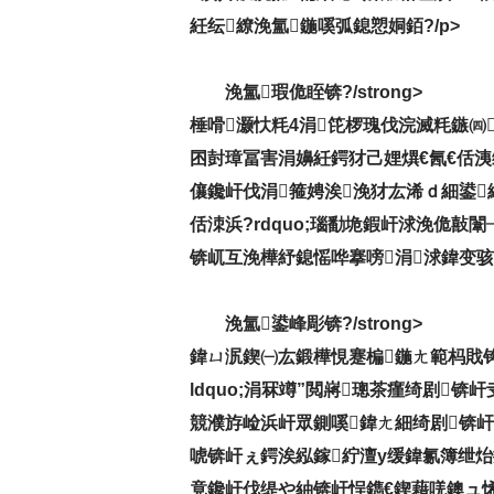
紝纭繚浼氳鍦嗘弧鎴愬姛銆?/p>
浼氳瑕佹眰锛?/strong>
棰嗗灏忕粍4涓笓椤瑰伐浣滅粍鏃㈣
囨尌璋冨害涓嬶紝鍔犲己娌熼€氥€佸
儴鑱屽伐涓箍娉涘浼犲厷浠ｄ細鍙
佸洓浜?rdquo;瑙勫垝鍜屽浗浼佹敼
锛屼互浼樺紓鎴愮哗搴嗙涓浗鍏变骇鍏
浼氳鍙峰彫锛?/strong>
鍏ㄩ泦鍥㈠厷鍛樺悓蹇楄鍦ㄤ範杩戝
ldquo;涓冧竴”閲嶈璁茶瘽绮剧
競濮斿崄浜屽眾鍘嗘鍏ㄤ細绮剧锛
唬锛屽ぇ鍔涘紭鎵紵澶у缓鍏氱簿绁
竟鑱屽伐缇や紬锛屽悜鐫€鍥藉唴鐭ュ悕