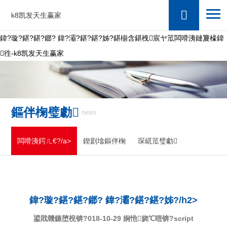
k8凯发天生赢家
鍏?璇?鍖?鍖?鎯? 鍏?灞?鍖?鍖?姊?鍖椾含鍖栧宸ヤ笟闆嗗洟鏈夐檺鍏
徃-k8凯发天生赢家
鏂伴椈璧勮
news
闆嗗洟鍔ㄦ€?/a>
鍥剧墖鏂伴椈
琛屼笟璧勮
鍏?璇?鍖?鍖?鎯? 鍏?灞?鍖?鍖?姊?/h2>
鍙戝竷鏃堕棿锛?018-10-29 娴忚娆℃暟锛?script