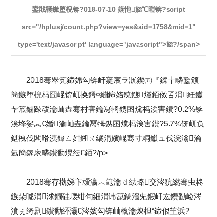
鍙戝竷鏃堕棿锛?018-07-10 娴忚娆℃暟锛?script
src="/hplusj/count.php?view=yes&aid=1758&mid=1"
type='text/javascript' language="javascript">娆?/span>
2018骞翠笂鍗婂勾锛屽寲宸ラ泦鍥㈤『鍒╁疄鐜颁
簡鏃堕棿杩囧崐锛屼换鍔¤繃鍗婄殑鐩爣銆傚叾涓紝钀
ヤ笟鏀跺叆瀹屾垚骞村害鑰冩牳鎸囨爣杩涘害鐨?0.2%锛
涘埄娑︽€婚瀹屾垚鑰冩牳鎸囨爣杩涘害鐨?5.7%锛屼负
鍖栧伐闆嗗洟鍏ㄥ姏鎺ㄨ繘涓嬪崐骞寸粡钀ュ伐浣滃瀹
氫簡鎵庡疄鐨勫熀纭€銆?/p>
2018骞存槸娣卞叆瀛︿範瀹ｄ紶璐交涔犺繎骞虫柊
鏃朵唬涓浗鐗硅壊绀句細涓讳箟鎬濇兂鍜屽厷鐨勫崄涔
濆ぇ绮剧鐨勫紑灞€涔嬪勾锛屾槸瀹炴柦“鍗佷笁浜?