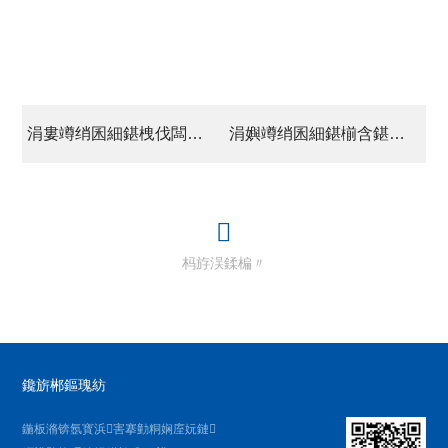
涓婁竴绡囷細鍖栧伐闆嗗洟鍙紑2018骞村害骞翠腑杩拌亴浼?/a>
涓嬩竴绡囷細鍖椾含鍖栧宸ヤ笟闆嗗洟鏈夐檺璐ｄ换鍏徃 鍏充簬鎷熷紩杩涢潪鍖椾含鐢熸簮姣曚笟鐢熷悕鍗曠殑鍏ず
杩斿洖鍒楄〃
鑱旂郴鏂瑰紡
鍦板潃锛氬寳浜害搴勭粡娴庢妧鏈