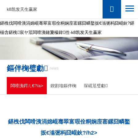
k8凯发天生赢家
鍖栧伐闆嗗洟涓婂崐骞翠富瑕佺粡娴庢寚鏍囧疄鐜扳€滃弻杩囧崐鈥?鍖
椾含鍖栧宸ヤ笟闆嗗洟鏈夐檺鍏徃-k8凯发天生赢家
鏂伴椈璧勮
news
闆嗗洟鍔ㄦ€?/a>
鍥剧墖鏂伴椈
琛屼笟璧勮
鍖栧伐闆嗗洟涓婂崐骞翠富瑕佺粡娴庢寚鏍囧疄鐜
扳€滃弻杩囧崐鈥?/h2>