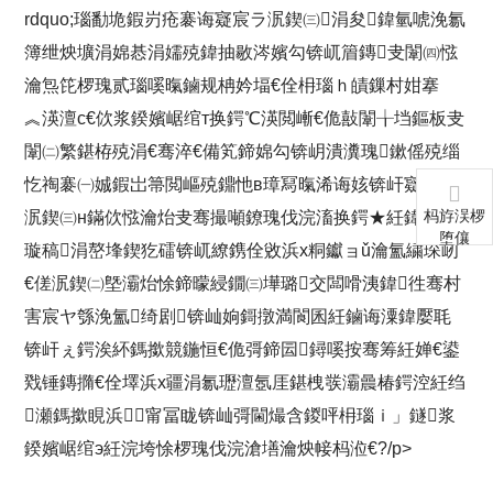
rdquo;瑙勫垝鍜岃疮褰诲寲宸ラ泦鍥㈢涓夋鍏氫唬浼氱
簿绁炴壙涓婂惎涓嬬殑鍏抽敭涔嬪勾锛屼篃鏄叏闈㈣惤
瀹炰笓椤瑰贰瑙嗘暣鏀规柟妗堛€佺枏瑙ｈ皟鏁村姏搴
︽渶澶с€佽浆鍨嬪崌绾т换鍔℃渶閲嶃€佹敼闈╁垱鏂板叏
闈㈡繁鍖栫殑涓€骞淬€備笂鍗婂勾锛岄潰瀵瑰鏉傜殑缁
忔祹褰㈠娍鍜岀箒閲嶇殑鐤忚в璋冩暣浠诲姟锛屽寲宸ラ
杩斿洖椤
泦鍥㈢н鏋佽惤瀹炲叏骞撮噸鐐瑰伐浣滀换鍔★紝鍏嬫湇
堕儴
璇稿涓嶅埄鍥犵礌锛屼繚鎸佺敓浜х粡钀ョǔ瀹氳繍琛屻
€傞泦鍥㈡墍灞炲悇鍗曚綅鐗㈢墷璐交闆嗗洟鍏徃骞村
害宸ヤ綔浼氳绮剧锛屾姠鎶撴満閬囷紝鏀诲潥鍏嬮毦
锛屽ぇ鍔涘紑鎷撳競鍦恒€佹彁鍗囩鐞嗘按骞筹紝婵€鍙
戣锤鏄撱€佺墿浜х疆涓氱瓑澶氬厓鍖栧彂灞曟椿鍔涳紝绉
瀬鎷撳睍浜甯冨眬锛屾彁閫熶含鍐呯枏瑙ｉ」鐩浆
鍨嬪崌绾э紝浣垮悇椤瑰伐浣滄墡瀹炴帹杩涖€?/p>