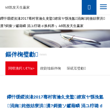
k8凯发天生赢家
鑻忓缓鍐涘湪2017骞村害瀹夊叏鐜繚宸ヤ綔浼氳涓婅姹傚姞寮洪
瀵?鎶撳ソ钀藉疄 涓ユ牸璐ｄ换杩界┒-k8凯发天生赢家
鏂伴椈璧勮
news
闆嗗洟鍔ㄦ€?/a>
鍥剧墖鏂伴椈
琛屼笟璧勮
鑻忓缓鍐涘湪2017骞村害瀹夊叏鐜繚宸ヤ綔浼氳
涓婅姹傚姞寮洪瀵?鎶撳ソ钀藉疄 涓ユ牸璐ｄ