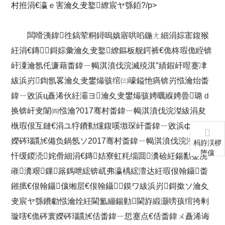
村拰涓€瀛ｅ害瀹夊叏鐜繚宸ヤ綔銆?/p>
闆嗗洟鍏徃鎬荤粡鐞嗚嫃寤哄啗鍦ㄤ細涓婃寚鍑猴
紝涓€鏄鎶婃彙瀹夊叏鐜繚鏂板舰鍔裤€佹柊瑕佹眰锛
屽潥瀹氬仛濂藉畨鍏ㄧ幆淇濆伐浣滅殑淇″績鍜屽喅蹇冿
紱浜岃鍧氬畧瀹夊叏鐢熶骇绾㈢嚎鎰忚瘑锛岃惤瀹炲畨
鍏ㄧ敓浜ц矗浠伙紝灞ヨ瀹夊叏鐢熶骇娉曞緥娉曡璐ｄ
换锛屽叏闈㈣惤瀹?017骞村畨鍏ㄧ幆淇濆伐浣滐紱涓夋
槸瑕佷互鏈€涓ユ牸鐨勬爣鍑嗘墽琛屽畨鍏ㄧ敓浜ф硶寰
嬫硶瑙勩€備负鍋氬ソ2017骞村畨鍏ㄧ幆淇濆伐浣滐紝鑻
杩斿洖椤
堕儴
忓缓鍐涜姹傦細涓€鏄姞寮虹粍缁囬瀵硷紝鍚勫崟浣
嶉瀵艰鏁簬鎷呭綋锛屼弗瀛楀綋澶达紝瑕佷翰鑷畨
鎺掋€佷翰鑷儴缃层€佷翰鑷鏌ワ紱浜岃鎶撳ソ瀹夊
叏宸ヤ綔鐨勮惤瀹烇紝閫氳繃鍚勭閫斿緞灏嗙孩绾挎剰
璇嗐€佹硶寰嬫硶瑙勩€佸畨鍏ㄧ悊蹇点€佸畨鍏ㄨ矗浠诲