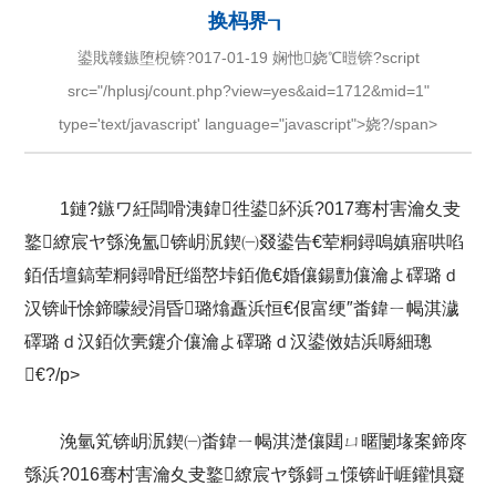
换杩界┒
鍙戝竷鏃堕棿锛?017-01-19 娴忚娆℃暟锛?script
src="/hplusj/count.php?view=yes&aid=1712&mid=1"
type='text/javascript' language="javascript">娆?/span>
1鏈?鏃ワ紝闆嗗洟鍏徃鍙紑浜?017骞村害瀹夊叏
鐜繚宸ヤ綔浼氳锛岄泦鍥㈠叕鍙告€荤粡鐞嗚嫃寤哄啗
銆佸壇鎬荤粡鐞嗗瓩缁嶅垰銆佹€婚儴鍚勯儴瀹よ礋璐ｄ
汉锛屽悇鍗曚綅涓昏璐熻矗浜恒€佷富绠″畨鍏ㄧ幆淇濊
礋璐ｄ汉銆佽亴鑳介儴瀹よ礋璐ｄ汉鍙傚姞浜嗕細璁
€?/p>
浼氫笂锛岄泦鍥㈠畨鍏ㄧ幆淇濋儴閮ㄩ暱闄堟案鍗庝
綔浜?016骞村害瀹夊叏鐜繚宸ヤ綔鎶ュ憡锛屽崕鑵惧寲