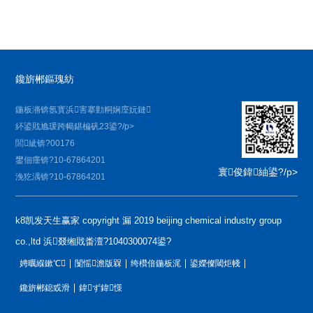
鑱旂郴鏂瑰紡
鍦板潃锛氬寳浜害搴勭粡娴庢妧鏈
紑鍙戝尯瑗跨幆鍖楄矾23鍙?/p>
閭紪锛?00176
鐢佃瘽锛?10-67864201
寰俊鍏紬鍙?/p>
浼犵湡锛?10-67864201
k8凯发天生赢家 copyright 漏 2019 beijing chemical industry group
co.,ltd 浜叕缃戝畨澶?1040300074鍙?
娉曞緥鏉℃
闅愮澹版槑
绔欑偣鍦板浘
鍙嬫儏閾炬帴
鑱旂郴鎴戜滑
鍏ず鍏憡