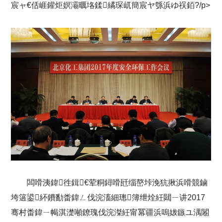
宸ャ€佸崕鑵炬嫇灞曞垎鍒繘琛屼簡宸ヤ綔浜ゆ祦銆?/p>
闆嗗洟鍏徃鍓€荤粡鐞嗗瓩缁嶅垰浼犺揪浜嗗競鏀
垮簻鍙紑鐨勫畨鍏ㄥ伐浣滀細璁簿绁烇紝閮ㄧ讲2017
骞村畨鍏ㄧ幆淇濋噸鐐瑰伐浣滐紝甯冪疆浜嗚妭鏃ユ湡闂