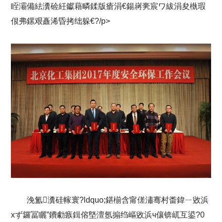
眰灞備紶瀵硷紝钀藉疄鍒版瘡涓€鍚嶈亴宸ワ紱涓夋槸瑕
佷弗鏍艰矗浠昏拷绌躲€?/p>
浼氳瀵硅幏寰?ldquo;鍖椾含甯傞潚骞村畨鍏ㄧ敓浜
хず鑼冨矖”鐨勮瘯鍓傛墍澶氬搧绉嶇敓浜ч儴锛屼互鍙?0