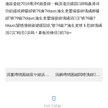
瀹跺畬鎴?016骞淬€婂畨鍏ㄧ幆淇濈洰鏍囩鐞嗚矗浠讳
功銆嬬殑鍗曚綅锛?6瀹?ldquo;瀹夊叏鐢熶骇鍏堣繘鍗曚
綅”锛?9鍚?ldquo;瀹夊叏鐢熶骇鍏堣繘涓汉”锛?6鍚?
ldquo;闅愭偅鎺掓煡鏍囧叺”锛?4鍚?“瀹夊叏绠＄悊鍏堣繘
涓汉”杩涜浜嗚〃褰板拰棰佸銆?/p>
涓婁竴绡囷細宸ヤ細浜屽眾鍗佸洓娆″叏濮旓紙鎵╁ぇ锛変細璁彫寮€ 2017骞村伐浼氬伐浣滃洿缁曗€?531鈥濆竷灞€
涓嬩竴绡囷細闆嗗洟鍏徃鍙紑2017骞村害宸ヤ綔浼?/a>
杩斿洖鍒楄〃