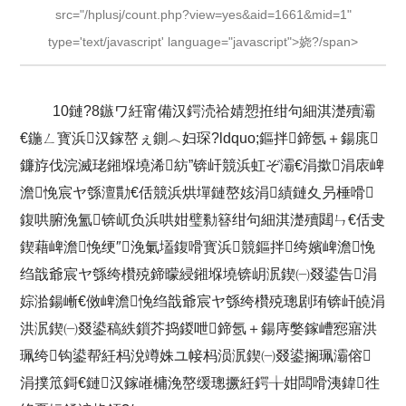
src="/hplusj/count.php?view=yes&aid=1661&mid=1"
type='text/javascript' language="javascript">娆?/span>
10鏈?8鏃ワ紝甯備汉鍔涜祫婧愬拰绀句細淇濋殰灞
€鍦ㄥ寳浜汉鎵嶅ぇ鍘︿妇琛?ldquo;鏂拌鍗氬＋鍚庣
鐮斿伐浣滅珯鎺堢墝浠紡”锛屽競浜虹ぞ灞€涓撳涓庡崥
澹悗宸ヤ綔澶勩€佸競浜烘墠鏈嶅姟涓績鏈夊叧棰嗗
鍑哄腑浼氳锛屼负浜哄姏璧勬簮绀句細淇濋殰閮ㄣ€佸叏
鍥藉崥澹悗绠″浼氭壒鍑嗗寳浜競鏂拌绔嬪崥澹悗
绉戠爺宸ヤ綔绔欑殑鍗曚綅鎺堢墝锛岄泦鍥㈠叕鍙告涓
婃湁鍚嶃€傚崥澹悗绉戠爺宸ヤ綔绔欑殑璁剧珛锛屽皢涓
洪泦鍥㈠叕鍙稿紩鎻芥捣鍐呭鍗氬＋鍚庤嫳鎵嶆惌寤洪
珮绔钩鍙帮紝杩涗竴姝ユ帹杩涢泦鍥㈠叕鍙搁珮灞傛
涓撲笟鎶€鏈汉鎵嶉槦浼嶅缓璁撅紝鍔╁姏闆嗗洟鍏徃