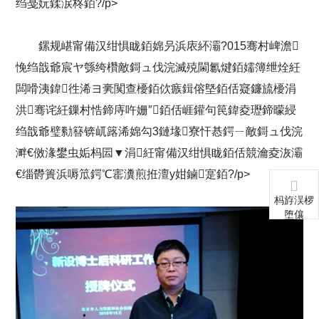
绉戞妧鍒涙柊銆?/p>
鏍规嵁甯備汉绀惧眬銆婂叧浜庡紑灞?015骞村崥澹
悗绉戠爺宸ヤ綔绔欑敵鎶ュ伐浣滅殑閫氱煡銆嬬簿绁烇紝
闆嗗洟鍏徃浠ヨ亴闃查櫌銆佽瘯鍓傛墍銆佸寲鐮旈櫌涓
洪骞诧紝鏁村悎鍗庤吘姗″銆佸崕鑵句笢鍏夌瓑鍗曚綅
绉戠爺璧勬簮锛屼簬浠婂勾3鏈堟寮忓惎鍔ㄧ敵鎶ュ伐浣
溿€傚湪鐢虫姤杩囩▼涓紝甯備汉绀惧眬銆佸競瀹夌洃灞
€缁欎簣浜嗕笟鍔℃寚瀵煎拰澶у姏鏀寔銆?/p>
杩斿洖椤
堕儴