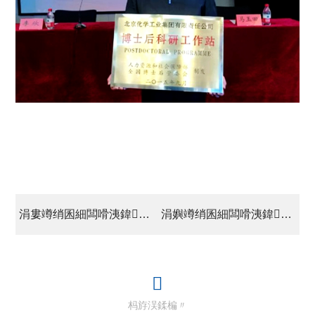
涓婁竴绡囷細闆嗗洟鍏徃涓惧姙2015骞村害浼佷笟钀ラ攢浜哄憳鍩硅鐝?/a>
涓嬩竴绡囷細闆嗗洟鍏徃鍙紑鑰佸共閮ㄥ伐浣滅爺璁ㄤ細鎺㈣绂讳紤骞查儴鈥滃洓灏辫繎鈥濊惤瀹為棶棰?/a>
杩斿洖鍒楄〃