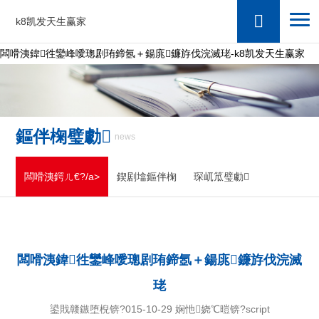
k8凯发天生赢家
闆嗗洟鍏徃鑾峰噯璁剧珛鍗氬＋鍚庣鐮斿伐浣滅珯-k8凯发天生赢家
鏂伴椈璧勮
news
闆嗗洟鍔ㄦ€?/a>
鍥剧墖鏂伴椈
琛屼笟璧勮
闆嗗洟鍏徃鑾峰噯璁剧珛鍗氬＋鍚庣鐮斿伐浣滅
珯
鍙戝竷鏃堕棿锛?015-10-29 娴忚娆℃暟锛?script