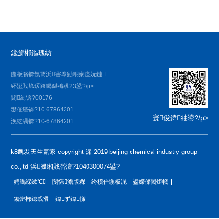
鑱旂郴鏂瑰紡
鍦板潃锛氬寳浜害搴勭粡娴庢妧鏈
紑鍙戝尯瑗跨幆鍖楄矾23鍙?/p>
閭紪锛?00176
鐢佃瘽锛?10-67864201
寰俊鍏紬鍙?/p>
浼犵湡锛?10-67864201
k8凯发天生赢家 copyright 漏 2019 beijing chemical industry group
co.,ltd 浜叕缃戝畨澶?1040300074鍙?
娉曞緥鏉℃
闅愮澹版槑
绔欑偣鍦板浘
鍙嬫儏閾炬帴
鑱旂郴鎴戜滑
鍏ず鍏憡