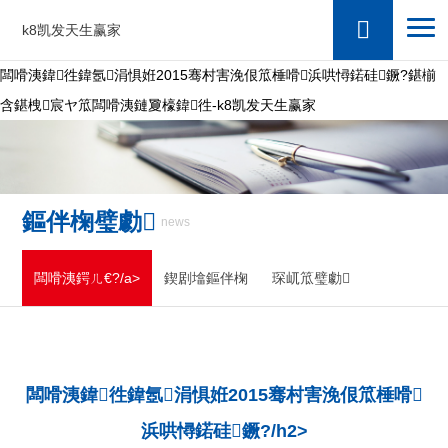
k8凯发天生赢家
闆嗗洟鍏徃鍏氬涓惧姙2015骞村害浼佷笟棰嗗浜哄憳鍩硅鐝?鍖椾
含鍖栧宸ヤ笟闆嗗洟鏈夐檺鍏徃-k8凯发天生赢家
鏂伴椈璧勮
news
闆嗗洟鍔ㄦ€?/a>
鍥剧墖鏂伴椈
琛屼笟璧勮
闆嗗洟鍏徃鍏氬涓惧姙2015骞村害浼佷笟棰嗗
浜哄憳鍩硅鐝?/h2>