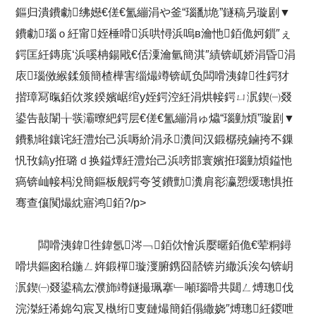
鏂归潰鐨勮绋嬨€傞€氳繃涓や釜“瑙勫垝”鐩稿叧璇剧▼
鐨勮瑙ｏ紝甯姪棰嗗浜哄憳浜嗚в瀹忚銆佹妸鎻″ぇ
鍔匡紝鏄庣‘浜嗘柟鍚戙€佸潥瀹氫簡淇″績锛屼娇涓昏涓
庡瑙傚緱鍒颁簡楂樺害缁熶竴锛屼负闆嗗洟鍏徃鍔犲
揩璋冩暣銆佽浆鍨嬪崌绾у姪鍔涳紝涓烘帹鍔ㄩ泦鍥㈠叕
鍙告敼闈╁彂灞曢紦鍔层€傞€氳繃涓ゅ爞“瑙勭煩”璇剧▼
鐨勬暀鑲诧紝澧炲己浜嗕紒涓氶瀵间汉鍛樼殑鏀挎不鏁
忛攼鎬у拰璐ｄ换鎰燂紝澧炲己浜嗙邯寰嬪拰瑙勭煩鎰忚
瘑锛屾帹杩涗簡鏂板舰鍔夸笅鐨勯瀵肩彮瀛愬缓璁惧拰
骞查儴闃熶紞寤鸿銆?/p>
闆嗗洟鍏徃鍏氬涔﹁銆佽懀浜嬮暱銆佹€荤粡鐞
嗗垬鏂囪秴鍦ㄥ姩鍛樿璇濅腑鎸囧嚭锛岃繖浜涘勾锛岄
泦鍥㈠叕鍙稿厷濮斾竴鐩撮珮搴﹂噸瑙嗗共閮ㄥ煿璁伐
浣滐紝浠婂勾宸叉槸绗叓鏈熶簡銆傝繖娆″煿璁紝鍐呭