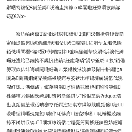
鎯呬笉鍑忋€備笁鏄唴瀹圭揣鎵ｅ疄闄咃紝寮曞彂鎬濊
€冦€?/p>
寮犺崳绔嬪鍙傚姞鍩硅鐨勯瀵间汉鍛樻彁鍑轰簡
甯屾湜鍜岃姹傦細涓€瑕佸浠ヨ嚧鐢紝涓ヤ互瑕佹眰
銆傚喎闈欐€濊€冦€侀噸鏂拌璇嗚繃鍘荤殑涓€浜涘仛娉
曪紝澧炲己鏀挎不鏁忛攼鎬э紝钀藉疄“涓や釜璐ｄ换”銆備
簩瑕佽仈绯诲疄闄咃紝鍦ㄦ繁鍖栧浗浼佹敼闈╁拰鐤忚в
闈為閮藉姛鑳界殑鏂板舰鍔夸笅锛岀粨鍚堜紒涓氬伐浣
滐紝璁ょ湡鐮旂┒钀藉疄涓ぎ銆佸競濮斿拰闆嗗洟鍏
徃鐩稿叧鏂囦欢绮剧锛岃皨鍒掑ソ“鍗佷笁浜?rdquo;瑙
勫垝銆備笁瑕佸嚌蹇冭仛鍔涳紝淇冭繘鍙戝睍銆傛纭
璇嗗綋鍓嶇殑鍚勭鍥伴毦锛岃鏈夌牬瑙ｉ毦棰樼殑鏀
挎不鏅烘収锛屽缁堜繚鎸佸ご鑴戞竻閱掞紝鍊嶅姞鐝嶆
儨闆嗗洟鍏徃鏉ヤ箣涓嶆槗鐨勫彂灞曟満閬囷紝澧炲己