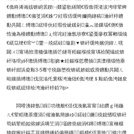
€佹柊浠诲姟锛岄泦鍥㈠叕鍙歌繕闇€瑕佹彁渚涙洿绯荤粺
鐨勫煿璁€備笅涓€姝ワ紝瑕佸缓绔嬭捣鐩稿瀹屽杽鐨
勫共閮ㄥ煿璁綋绯伙紝瑕佺紪鍒剁瀛︽湁鏁堛€侀€傚
悎瀹為檯鐨勫煿璁ぇ绾诧紝瀹氬埗寮€鍙戞瘮杈冪郴缁熻
€屼笖绠€绾︾鐢ㄧ殑鍩硅璇剧▼锛屽缓绔嬪仴鍏ㄥ唴
閮ㄨ甯堝拰澶栭儴璁插笀鐩哥粨鍚堢殑甯堣祫闃熶紞锛
屽垎绾у紑璁惧煿璁彮娆★紝鍚堢悊瓒抽淇濋殰缁忚垂
锛屽姏浜夌敤3-5骞寸殑鏃堕棿锛屼娇鎴戜滑鐨勫共閮ㄦ
暀鑲插煿璁伐浣滃仛寰楁洿瀹炪€佹洿绠＄敤銆佹洿鏈夋
晥锛屼綋绯绘洿瀹屽杽銆?/p>
闆嗗洟鍏氬鍓功璁般€佸伐浼氫富甯紶鑽ｇ珛鍦
ㄦ€荤粨璁茶瘽涓偗瀹氫簡姝ゆ鍩硅鐝殑鎴愭晥锛屽
苟鎬荤粨姒傛嫭浜嗕笁涓壒鐐癸細涓€鏄煿璁富棰樼
獊鍑猴紝鎰忎箟娣辫繙銆備簩鏄鍛樻€佸害绔锛岀儹