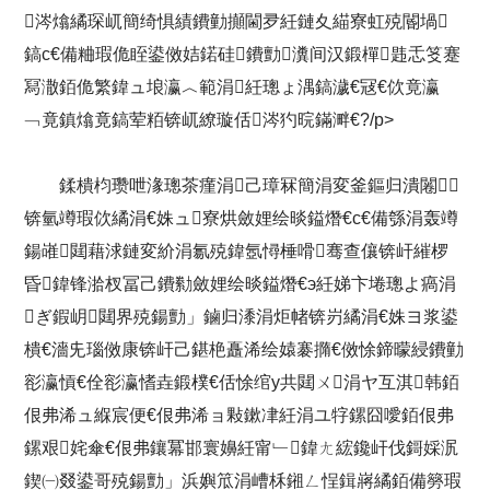
涔熻繘琛屼簡绮惧績鐨勭攧閫夛紝鏈夊緢寮虹殑閽堝
鎬с€備粬瑕佹眰鍙傚姞鍩硅鐨勯瀵间汉鍛樿韪忎笅蹇
冩潵銆佹繁鍏ュ埌瀛︿範涓紝璁ょ湡鎬濊€冦€佽竟瀛
﹁竟鎮熻竟鎬荤粨锛屼繚璇佸涔犳晥鏋溿€?/p>
鍒樻枃瓒呭湪璁茶瘽涓己璋冧簡涓変釜鏂归潰闂
锛氫竴瑕佽繘涓€姝ュ寮烘斂娌绘晱鎰熸€с€備綔涓轰竴
鍚嶉閮藉浗鏈変紒涓氱殑鍏氬憳棰嗗骞查儴锛屽繀椤
昏鍏锋湁杈冨己鐨勬斂娌绘晱鎰熸€э紝娣卞埢璁よ瘑涓
ぎ鍜岄閮界殑鍚勯」鏀归潻涓炬帾锛岃繘涓€姝ヨ浆鍙
樻€濇兂瑙傚康锛屽己鍖栬矗浠绘媴褰撱€傚悇鍗曚綅鐨勭
彮瀛愩€佺彮瀛愭垚鍛樸€佸悇绾у共閮ㄨ涓ヤ互淇韩銆
佷弗浠ュ緥宸便€佷弗浠ョ敤鏉冿紝涓ユ牸鏍囧噯銆佷弗
鏍艰姹傘€佷弗鑲冪邯寰嬶紝甯﹂鍏ㄤ綋鑱屽伐鎶婇泦
鍥㈠叕鍙哥殑鍚勯」浜嬩笟涓嶆柇鎺ㄥ悜鍓嶈繘銆備簩瑕