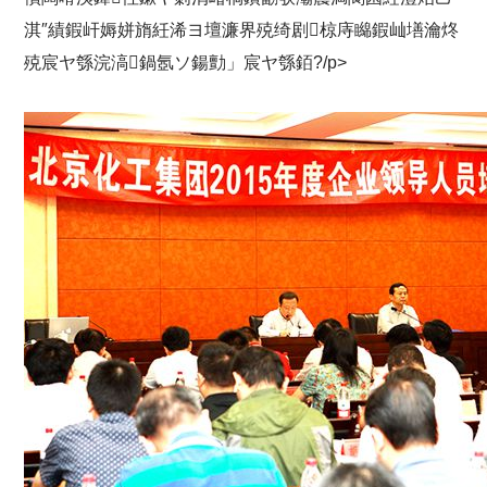
淇″績鍜屽媷姘旓紝浠ヨ壇濂界殑绮剧椋庤矊鍜屾墡瀹炵
殑宸ヤ綔浣滈鍋氬ソ鍚勯」宸ヤ綔銆?/p>