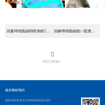
涓婁竴绡囷細闆嗗洟鍏徃鍙紑鑰佸共閮ㄥ伐浣滅爺璁ㄤ細鎺㈣绂讳紤骞查儴鈥滃洓灏辫繎鈥濊惤瀹為棶棰?/a>
涓嬩竴绡囷細鍥㈠競濮斿埌鍖栧伐闆嗗洟璋冪爺鍏遍潚鍥㈠伐浣?/a>
杩斿洖鍒楄〃
鑱旂郴鏂瑰紡
鍦板潃锛氬寳浜害搴勭粡娴庢妧鏈