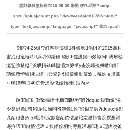
鍙戝竷鏃堕棿锛?015-09-30 娴忚娆℃暟锛?script
src="/hplusj/count.php?view=yes&aid=1659&mid=1"
type='text/javascript' language="javascript">娆?/span>
9鏈?4-25鏃ワ紝闆嗗洟鍏徃鍏氬涓惧姙2015骞村
害浼佷笟棰嗗浜哄憳鍩硅鐝€傞泦鍥㈠叕鍙搁瀵肩彮
瀛愬強楂樼浜哄憳锛屾墍灞炰簩绾у崟浣嶇殑棰嗗鐝
瓙鎴愬憳锛岄泦鍥㈠叕鍙告€婚儴鍚勯儴瀹ょ殑姝ｅ壇閮
ㄩ暱鍏辫140浣欎汉鍙傚姞鍩硅銆?/p>
鏈鍩硅绱х揣鍥寸粫“瑙勫垝”鍜?ldquo;瑙勭煩”涓
や釜涓婚锛岃缃簡闆嗗洟鍏徃“鍗佷笁浜?rdquo;瑙勫
垝銆佷含娲ュ唨涓€浣撳寲銆佽惤瀹炲厷濮斾富浣撹矗浠
诲拰绾鐩戠潱璐ｄ换銆佺粡娴庤矗浠诲璁＄瓑鍥涗釜