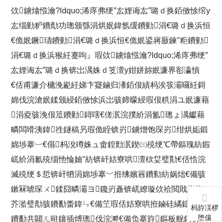
佽鐪熻惤瀹?ldquo;浠庝弗绠″厷娌诲厷”璐ｄ换銆傚悇绾у
厷缁勭粐鐨勪功璁颁綔涓烘姄鍏氬缓鐨勭涓€璐ｄ换浜恒
€佹姄鐝瓙鐨勭涓€璐ｄ换浜恒€佹姄鍙嶈厫鍊″粔鐨勭
涓€璐ｄ换浜猴紝蹇呴』瑕佽鐪熻惤瀹?ldquo;浠庝弗绠″
厷娌诲厷”璐ｄ换锛岀湡姝ｄ笅澶у姏姘旀姄濂界彮瀛愩
€佸甫濂介槦浼嶏紝娣卞寲鏀归潻銆佷績杩涘彂灞曪紝鎶
婂伐浣滄姄鍒颁綅銆傚悇浜岀骇鍗曚綅瑕佷粠涓ユ姄濂藉
涓夌骇浼佷笟鐨勭鐞嗐€傞泦浣撲紒涓氳璁ょ湡钀藉
疄闆嗗洟鍏徃鐩稿叧瑕佹眰锛岃鐪熷饱琛岃绀烘姤鍛
婂埗搴︺€傝杩涗竴姝ュ畬鍠勯泦鍥㈢殑绠℃帶鏂瑰紡鍜
屼紒涓氱殑缁忚惀妯″紡锛屽姞寮哄澶栨姇璧勩€佸悎浣
滅殑绠＄悊锛屽牭涓婂埗搴﹀拰绋嬪簭鐨勬紡娲炪€備骇
鏉冧唬琛ㄨ鍒囧疄灞ヨ鑱岃矗锛屼繚璇佽祫閲戝拰鍥
芥湁璧勪骇鐨勫畨鍏ㄣ€備笁瑕佸姞寮哄拰鏀硅繘鎴戜滑
杩斿洖椤
堕儴
鐨勫共閮ㄦ暀鑲插煿璁伐浣溿€備负搴斿鏂板舰鍔裤