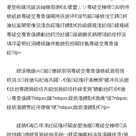
蹇垫暀鑲诧紱浜屾槸瑕侀€夊噯鐢ㄥソ骞磋交棰嗗浜哄憳
锛屼娇骞磋交骞查儴闀挎祦姘淬€佷笉鏂嚎锛涗笁鏄妸
瀹炶返閿荤偧浣滀负鍩瑰吇鐨勯€斿緞鏍规湰銆傝鏍规嵁
骞磋交骞查儴鐨勮兘鍔涳紝鏁簬鍘嬩笂鎷呭瓙銆佺粰浜
堣垶鍙帮紝涓嶆柇鍦伴敾鐐煎拰閫犲氨骞磋交骞查儴
銆?/p>
鍥涙槸鏃㈣鐑儏鍏崇埍骞磋交骞查儴锛屼篃瑕佷
粠涓ヨ姹傚勾杞诲共閮ㄣ€傝鍩瑰吇浠栦滑“鎯冲共浜嬨
€佽兘骞蹭簨銆佸共鎴愪簨銆佸杽鍏变簨”鐨勮兘鍔涖€傚
ソ骞查儴鏄?ldquo;鑲?rdquo;鍑烘潵鐨勩€佹槸“缁?rdquo;
鍑烘潵鐨勶紝涔熸槸“绠?rdquo;鍑烘潵鐨勩€?/p>
鍒樻€诲己璋冿紝鍩瑰吇閫夋嫈浼樼骞磋交棰嗗浜
哄憳鏄竴椤逛簨鍏抽泦鍥㈠叕鍙搁暱杩滃彂灞曠殑澶т簨