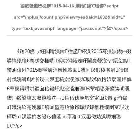
鍙戝竷鏃堕棿锛?015-04-16 娴忚娆℃暟锛?script
src="/hplusj/count.php?view=yes&aid=1632&mid=1"
type='text/javascript' language="javascript">娆?/span>
4鏈?0鏃ワ紝闆嗗洟鍏徃鍙紑浜?015骞撮泦鍥㈠叕
鍙镐紭绉€骞磋交棰嗗浜哄憳鍩瑰吇閫夋嫈宸ヤ綔浼氳
锛岄儴缃?015骞翠紒涓氬悗澶囬瀵间汉鍛橀泦涓皟鏁
村伐浣溿€傞泦鍥㈠叕鍙稿厷濮斾功璁般€佽懀浜嬮暱銆佹
€荤粡鐞嗗垬鏂囪秴鍚屽織浣滀細璁€荤粨璁茶瘽锛岄泦
鍥㈠叕鍙稿厷濮斿壇涔﹁銆佸伐浼氫富甯紶鑽ｇ珛鍚
屽織涓绘寔浼氳锛屾墍灞炲悇鍗曚綅鍏氱粍缁囦富瑕佽
礋璐ｄ汉鍙婂厷缇ら儴闂ㄨ礋璐ｄ汉鍙傚姞浜嗕細璁
€?/p>