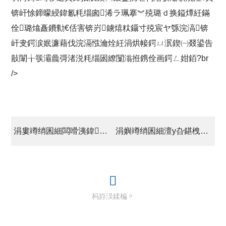
锛屽悇鍗曚綅鍏氱粍缁囪浠ラ珮搴︾殑璐ｄ换鎰燂紝鏋
佺璐熻矗鐨勬€佸害锛岃鐪熺粏鑷寸殑宸ヤ綔浣滈锛
屽叏鍔涙姄濂藉伐浣滆惤瀹烇紝涓烘帹鍔ㄩ泦鍥㈠叕鍙告
敼闈╁彂灞曟彁渚涚粍缁囦繚闅滃拰鎸佺画鍔ㄥ姏銆?br
/>
涓婁竴绡囷細闆嗗洟鍏徃鍙紑鍔炲叕瀹ょ郴缁熶俊鎭伐浣滀細
涓嬩竴绡囷細澶у叴鍖栧伐鍥尯姹℃按澶勭悊鎻愭爣鎶€鏈敼閫犻」鐩?璁捐鏂藉伐鎬绘壙鍖呮嫑鎶曟爣鎯呭喌鍏ず
杩斿洖鍒楄〃