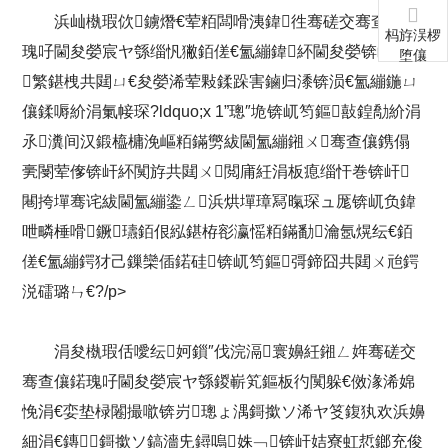
浜屾槸瑕佽鐪熸€荤粨闆嗗洟鍏徃骞磋交骞查儴鍩
杩斿洖椤
瑰吇閫夋嫈宸ヤ綔缁忛獙銆傞€氳繃鍏紑閫夋嫈锛屼笉鏂
堕儴
繁鍖栧共閮ㄩ€夋嫈浠荤敤鍒跺害鏀归潻锛涢€氳繃鍦ㄩ
儴鍒嗕紒涓氭帹琛?ldquo;x 1”璁″垝锛屼笉鏂敼鍠勪紒涓
氶瀵间汉鍛橀槦浼嶇粨鏋勶紱閫氳繃鎺ㄨ骞查儴鎸傝
亴閿荤偧锛屽紑闃斿共閮ㄨ閲庯紝涓板瘜缁忓巻锛屽
闀挎墠骞诧紱閫氳繃鍌ㄥ浜烘墠璋冩暣琛ュ厖锛屼负鍏
呭疄棰嗗鐝瓙銆佷紭鍖栫彮瀛愮粨鏋勫瀹氬熀纭€銆
傞€氳繃鍔犲己鏁欒偛鍩硅锛屼笉鏂彁鍗囧共閮ㄨ兘鍔
涚礌璐ㄣ€?/p>
涓夋槸瑕佸噯纭妸鎻″伐浣滆寰嬶紝鎺ㄥ姩骞磋交
骞查儴鍩瑰吇閫夋嫈宸ヤ綔鍐嶄笂鏂板彴闃躲€傚湪浠婂
悗涓€娈垫椂闂撮噷锛岃璁ょ湡鎶撳ソ浠ヤ笅鍑犱欢浜嬶
細涓€鏄鎶撳ソ鎬濇兂鐞嗚姝﹁锛屽姞寮虹悊鎯充俊