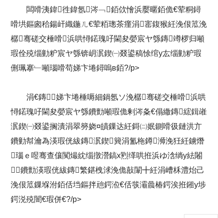
闆嗗洟鍏徃鍏氬涔﹁銆佽懀浜嬮暱銆佹€荤粡鐞
嗗垬鏂囪秴鍚屽織鍦ㄦ€荤粨璁茶瘽涓寚鍑猴紝浼佷笟浼
樼骞磋交棰嗗浜哄憳鍩瑰吇閫夋嫈宸ヤ綔鏄竴椤归噸
瑕佺殑缁勭粐宸ヤ綔锛岄泦鍥㈠叕鍙稿悇绾у厷缁勭粐瑕
侀珮搴﹂噸瑙嗗苟娣卞埢鐞嗚в銆?/p>
涓€鏄娣卞埢棰嗕細鍋氬ソ浼樼骞磋交棰嗗浜哄
憳鍩瑰吇閫夋嫈宸ヤ綔鐨勯噸瑕佹剰涔夈€傝繖鏄綋鍓嶉
泦鍥㈠叕鍙搁潰涓翠簩娆¤皟鏁达紝鎶㈡姄鍘嗗彶鏈洪亣
鐨勭幇瀹為渶瑕侊紱鏄泦鍥簨涓氳柂鐏浉浼狅紝鐪熸
瑙ｅ喅骞查儴闃熶紞缁撴瀯鎬х煭缂哄拰浜ゆ浛绱у紶闂
鐨勯渶瑕侊紱鏄繁鍖栧浗浼佹敼闈╋紝涓嶆柇澧炲己
浼佷笟鏁堢泭銆佸垱鏂拌兘鍔涖€佸彂灞曟椿鍔涘拰鎺у埗
鍔涚殑闇€瑕併€?/p>