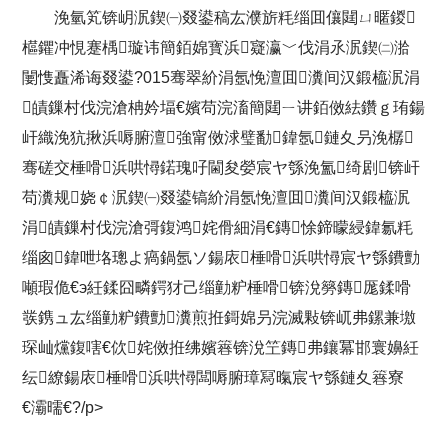
浼氫笂锛岄泦鍥㈠叕鍙稿厷濮旂粍缁囬儴閮ㄩ暱鍐
櫙鑺冲悓蹇楀璇讳簡銆婂寳浜寲瀛﹀伐涓氶泦鍥㈡湁
闄愯矗浠诲叕鍙?015骞翠紒涓氬悗澶囬瀵间汉鍛橀泦涓
皟鏁村伐浣滄柟妗堛€嬪苟浣滀簡閮ㄧ讲銆傚紶鑽ｇ珛鍚
屽織浼犺揪浜嗕腑澶強甯傚浗璧勫鍏氬鏈夊叧浼樼
骞磋交棰嗗浜哄憳鍩瑰吇閫夋嫈宸ヤ綔浼氳绮剧锛屽
苟瀵规娆￠泦鍥㈠叕鍙镐紒涓氬悗澶囬瀵间汉鍛橀泦
涓皟鏁村伐浣滄彁鍑鸿姹傦細涓€鏄悇鍗曚綅鍏氱粍
缁囪鍏呭垎璁よ瘑鍋氬ソ鍚庡棰嗗浜哄憳宸ヤ綔鐨勯
噸瑕佹€э紝鍒囧疄鍔犲己缁勭粐棰嗗锛涗簩鏄厖鍒嗗
彂鎸ュ厷缁勭粐鐨勯瀵煎拰鎶婂叧浣滅敤锛屼弗鏍兼墽
琛屾爣鍑嗐€佽姹傚拰绋嬪簭锛涗笁鏄弗鑲冪邯寰嬶紝
纭繚鍚庡棰嗗浜哄憳闆嗕腑璋冩暣宸ヤ綔鏈夊簭寮
€灞曘€?/p>