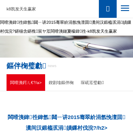
k8凯发天生赢家
闆嗗洟鍏徃鍏氬閮ㄧ讲2015骞翠紒涓氬悗澶囬瀵间汉鍛橀泦涓皟鏁
村伐浣?鍖椾含鍖栧宸ヤ笟闆嗗洟鏈夐檺鍏徃-k8凯发天生赢家
鏂伴椈璧勮
news
闆嗗洟鍔ㄦ€?/a>
鍥剧墖鏂伴椈
琛屼笟璧勮
闆嗗洟鍏徃鍏氬閮ㄧ讲2015骞翠紒涓氬悗澶囬
瀵间汉鍛橀泦涓皟鏁村伐浣?/h2>