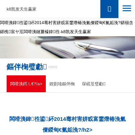
k8凯发天生赢家
闆嗗洟鍏徃鍙紑2014骞村害姘戜富鐢熸椿浼氭儏鍐甸€氭姤浼?鍖椾含
鍖栧宸ヤ笟闆嗗洟鏈夐檺鍏徃-k8凯发天生赢家
鏂伴椈璧勮
news
闆嗗洟鍔ㄦ€?/a>
鍥剧墖鏂伴椈
琛屼笟璧勮
闆嗗洟鍏徃鍙紑2014骞村害姘戜富鐢熸椿浼氭
儏鍐甸€氭姤浼?/h2>