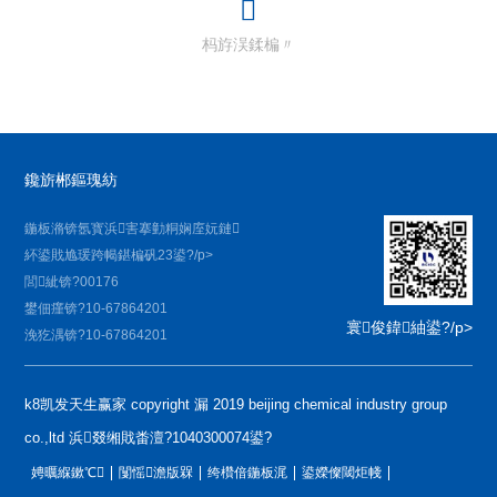
杩斿洖鍒楄〃
鑱旂郴鏂瑰紡
鍦板潃锛氬寳浜害搴勭粡娴庢妧鏈
紑鍙戝尯瑗跨幆鍖楄矾23鍙?/p>
閭紪锛?00176
鐢佃瘽锛?10-67864201
寰俊鍏紬鍙?/p>
浼犵湡锛?10-67864201
k8凯发天生赢家 copyright 漏 2019 beijing chemical industry group
co.,ltd 浜叕缃戝畨澶?1040300074鍙?
娉曞緥鏉℃
闅愮澹版槑
绔欑偣鍦板浘
鍙嬫儏閾炬帴