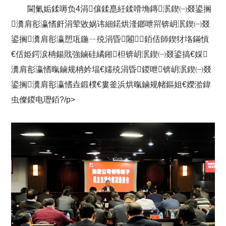
閫氭姤鍒嗕负4涓儴鍒嗭紝鍒嗗埆鏄泦鍥㈠叕鍙搁
瀵肩彮瀛愭皯涓荤敓娲讳細鍩烘湰鎯呭喌锛岄泦鍥㈠叕
鍙搁瀵肩彮瀛愬瓨鍦ㄧ殑涓昏闂銆佸師鍥犲垎鏋愩
€佸姫鍔涙柟鍚戝強鏀硅繘鎺柦锛岄泦鍥㈠叕鍙搞€婇
瀵肩彮瀛愭暣鏀规柟妗堛€嬬殑涓昏鍐呭锛岄泦鍥㈠叕
鍙搁瀵肩彮瀛愭垚鍛樸€婁釜浜烘暣鏀规帾鏂姐€嬫湁鍏
虫儏鍐电瓑銆?/p>