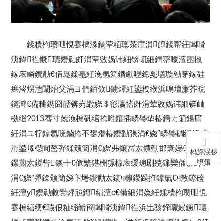
鍒樻枃瓒呭悓蹇楀湪鎬荤粨璁茶瘽涓皥鍒帮紝闆嗗
洟鍏徃鐝瓙鐨勬皯涓荤敓娲讳細锛屼細鍓嶅噯澶囨槸
鎵庡疄鐨勩€佸厖鍒嗭紝浼氫笂鐨勮嚜鎴戞壒璇勪笌鎵硅
瘎涔熼兘闈炲父涓ヨ們銆佽鐪燂紝鍙栧緱浜嗚壇濂芥晥
鏋溿€備粬鎸囧嚭锛岃繖娆＄彮瀛愭皯涓荤敓娲讳細锛屾
槸缁?013骞寸兢浼楄矾绾挎暀鑲插疄璺垫椿鍔ㄤ箣鍚庯
紝涓ユ牸鍏氬唴鏀挎不鐢熸椿鐨勫張涓€娆″疄璺碉紝鎴戜
滑鍙堟櫘閬嶅彈鍒颁簡涓€娆′弗鑲冨厷鐨勭邯寰嬨€佷弗
杩斿洖椤
堕儴
鏍煎厷鍐呰鐭┿€佹繁鍖栦綔椋庡缓璁剧殑鏁欒偛锛屽啀
涓€娆″彈鍒颁簡娣卞埢鐨勫厷鎬ч櫠鍐跺拰鍏氭€ч敾鐐硷
紝澶у鐨勬敹鑾烽兘鏄緢澶с€備細涓婏紝鍒樻枃瓒呭悓
蹇楄繕绠€瑕佷粙缁嶄簡闆嗗洟鍏徃浜岀骇鍗曚綅鐝瓙