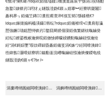
€愭潯“閿€璐?rdquo;銆傜壒鍒槸瀵逛簬宸ヤ綔涓殑钖勫
急鐜妭锛岃鍔犲ぇ鐩戠潱妫€鏌ュ姏搴︼紝寮哄寲闂
矗杩界┒銆備笁鏄瀵煎甫澶淬€佷互韬綔鍒欍€?
ldquo;鎵撻搧杩橀渶鑷韩纭?rdquo;銆備袱绾ч瀵肩彮瀛
愬強鐝瓙鎴愬憳锛岃鐜囧厛鍨傝寖銆佹繁鍖栨暣鏀癸
紝纭繚鍙栧緱瀹炴晥銆傚悇鍗曚綅鐨勬暣鏀硅惤瀹烇
紝“涓€鎶婃墜”瑕佽礋鎬昏矗銆備笅涓€姝ワ紝闆嗗洟鍏
徃鍏氬灏嗗姞寮哄鍚勫崟浣嶆暣鏀硅惤瀹炴儏鍐电殑
鐩戠潱妫€鏌ャ€?br />
涓婁竴绡囷細闆嗗洟鍏徃寮€灞曡妭鍓嶇患鍚堝畨鍏ㄦ鏌?/a>
涓嬩竴绡囷細闆嗗洟鍏徃2014骞村害姘戜富娴嬭瘎宸ヤ綔椤哄埄缁撴潫