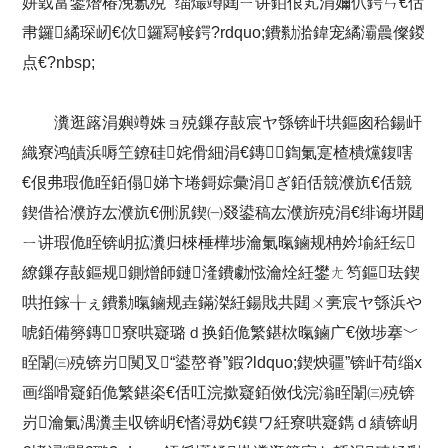
姘戜富鐢熸椿浼氱殑 “缁熶竴閮ㄧ讲銆佷笂涓嬭仈鍔ㄣ€佸
帇鑼繘琛屻€佽鑼冩帹鍔?rdquo;鐨勬湁鍏宠繘灞曟儏鍐
点€?nbsp;
瀵逛簬涓嬩竴姝ョ殑鏁存敼宸ヤ綔锛屽垬鏂囪秴鍚屽
織寮鸿皟浜嗕笁鐐硅姹傦細涓€鏄鍧氭寔楂樻爣鍑嗐
€佷弗瑕佹眰銆傝娣卞埢鎶婃彙涓ぎ銆佸競濮斻€佸競
鍥借祫濮斿厷濮斻€侀泦鍥㈠叕鍙稿厷濮旂殑涓€绯诲垪閮
ㄧ讲瑕佹眰锛岄拡瀵归棶棰樺埗瀹氭暣鏀规柟妗堬紝纭
繚鏁存敼鏂规鍘熷師鏈湰鐨勮惤瀹烇紝鐢ㄤ笉鏂珐鍥
哄拰鎵╁ぇ鐨勬暣鏀规垚鏋滐紝鍚戝共閮ㄨ亴宸ヤ綔浜や
唬銆備簩鏄寮哄寲璐ｄ换銆佹繁鍖栨暣鏀广€傚埗搴﹀
眰闈㈢殑锛岃闃叉“鍙嶅脊”鍜?ldquo;鍥炴疆”锛屽苟缁х
画缁嗗寲銆佹繁鍖栥€佸叿浣撳寲銆傚伐浣滃眰闈㈢殑锛
岃瀹氭湡瀵圭収锛岄€愭潯妫€鏌ワ紝寮哄寲鐫ｄ績锛岄