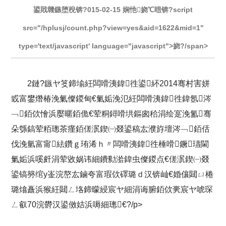
鍙戝竷鏃堕棿锛?015-02-15 娴忚娆℃暟锛?script
src="/hplusj/count.php?view=yes&aid=1622&mid=1"
type='text/javascript' language="javascript">娆?/span>
2鏈?鏃ヤ笅鍗堬紝闆嗗洟鍏徃鍙紑2014骞村害姘
戜富鐢熸椿浼氭儏鍐甸€氭姤浼氾紝闆嗗洟鍏徃鍏氬涔
﹁銆佽懀浜嬮暱銆佹€荤粡鐞嗗垬鏂囪秴涓绘寔浼氳骞
朵綔鎬荤粨璁茶瘽銆傞泦鍥㈠叕鍙稿厷濮斿壇涔﹁銆佸
伐浼氫富甯紶鑽ｇ珛浠ｈ〃闆嗗洟鍏徃棰嗗鐝瓙閫
氭姤浜嗘皯涓荤敓娲讳細鐨勬湁鍏虫儏鍐点€傞泦鍥㈠叕
鍙镐簩绾у崟浣嶅厷鏀夸富瑕佽礋璐ｄ汉锛屾€婚儴閮ㄩ棬
璐熻矗浜猴紝閮ㄥ垎鍗曚綅宸ヤ細涓诲腑銆佽亴宸ヤ唬琛
ㄥ叡70浣欎汉鍙傚姞浜嗕細璁€?/p>