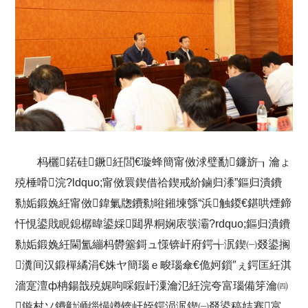
杩欐鍩硅鐝紝閭€璇蜂簡甯傚浗璧勫鐮旂┒瀹ょ
殑棰嗗浣?ldquo;甯傚睘鍥借祫鍥戒紒鏀归潻”鏂归潰鐨
勬姤鍛婏紝甯傚鍏氭牎鐨勬暀鎺堜綔“浜触鍐€鍖哄煙鍗
忓悓鍙戝睍鎴樼暐鍙婇閮界粡娴庡彂灞?rdquo;鏂归潰鐨
勬姤鍛婏紝閫氳繃杩欎簺鎶ュ憡锛屽府鍔╅泦鍥㈠叕鍙搁
瀵间汉鍛樿繘涓€姝ヤ簡瑙ｅ畯瑙傘€佹妸鎻″ぇ鍔匡紝淇
濇寔澶ф柟鍚戠殑娓呴啋鍜屽潥瀹氾紝浣夸富瑙備笌瀹㈣
鏇村ソ鐨勭浉缁熶竴锛屽姪鍔涢泦鍥㈠叕鍙稿姞蹇富