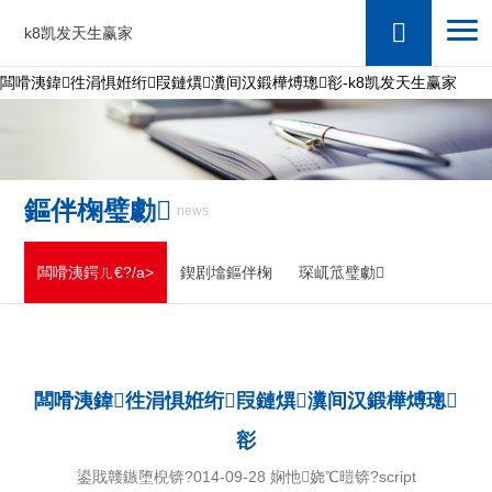
k8凯发天生赢家
闆嗗洟鍏徃涓惧姙绗叚鏈熼瀵间汉鍛樺煿璁彮-k8凯发天生赢家
鏂伴椈璧勮
news
闆嗗洟鍔ㄦ€?/a>
鍥剧墖鏂伴椈
琛屼笟璧勮
闆嗗洟鍏徃涓惧姙绗叚鏈熼瀵间汉鍛樺煿璁
彮
鍙戝竷鏃堕棿锛?014-09-28 娴忚娆℃暟锛?script