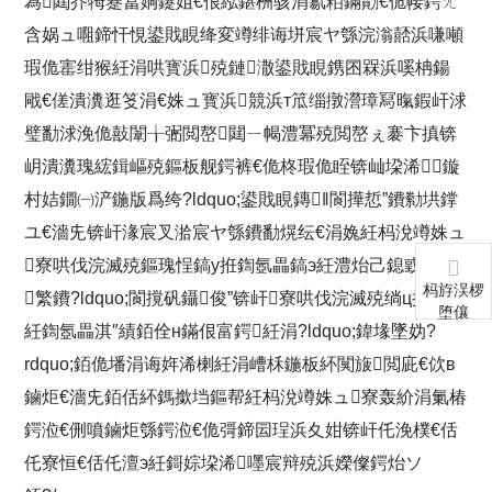
為閮芥牳蹇冨姛鑳姐€佷紭鍖栦骇涓氱粨鏋勩€佹帹鍔ㄤ
含娲ュ唨鍗忓悓鍙戝睍绛変竴绯诲垪宸ヤ綔浣滃嚭浜嗛噸
瑕佹寚绀猴紝涓哄寳浜殑鏈潵鍙戝睍鎸囨槑浜嗘柟鍚
戙€傞潰瀵逛笅涓€姝ュ寳浜競浜т笟缁撴瀯璋冩暣鍜屽浗
璧勫浗浼佹敼闈╁弻閲嶅閮ㄧ幆澧冪殑閲嶅ぇ褰卞搷锛
岄潰瀵瑰綋鍓嶇殑鏂板舰鍔裤€佹柊瑕佹眰锛屾垜浠鏇
村姞鐗㈠浐鍦版爲绔?ldquo;鍙戝睍鏄‖閬撶悊”鐨勬垬鐣
ユ€濇兂锛屽湪宸叉湁宸ヤ綔鐨勫熀纭€涓婏紝杩涗竴姝ュ
寮哄伐浣滅殑鏂瑰悜鎬у拰鍧氬畾鎬э紝澧炲己鎴戜滑鑷
杩斿洖椤
繁鐨?ldquo;閬撹矾鑷俊”锛屽寮哄伐浣滅殑绱ц揩鎰燂
堕儴
紝鍧氬畾淇″績銆佺н鏋佷富鍔紝涓?ldquo;鍏堟墜妫?
rdquo;銆佹墦涓诲姩浠楋紝涓嶆柇鍦板紑闃旇閲庛€佽в
鏀炬€濇兂銆佸紑鎷撳垱鏂帮紝杩涗竴姝ュ寮轰紒涓氭椿
鍔涖€侀噴鏀炬綔鍔涖€佹彁鍗囩珵浜夊姏锛屽仛浼樸€佸
仛寮恒€佸仛澶э紝鎶婃垜浠嚜宸辩殑浜嬫儏鍔炲ソ