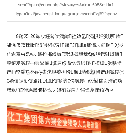
src="/hplusj/count.php?view=yes&aid=1605&mid=1"
type='text/javascript' language="javascript">娆?/span>
9鏈?5-26鏃ワ紝闆嗗洟鍏徃鍏氬涓惧姙浜嗙鍏
湡浼佷笟棰嗗浜哄憳鍩硅鐝紝闆嗕腑瀛︿範璐交涔
犺繎骞虫€讳功璁扮郴鍒楄璇濈簿绁炪€傚弬鍔犲煿璁
殑鏈夐泦鍥㈠叕鍙搁瀵肩彮瀛愭垚鍛樺拰楂樼浜哄憳
锛屾墍灞炰簩绾у崟浣嶇殑棰嗗鐝瓙鎴愬憳锛岄泦鍥㈡
€婚儴鍚勯儴瀹ゆ鍓儴闀裤€傞泦鍥㈠叕鍙稿厷濮斾功
璁般€佽懀浜嬮暱椤瑰ぇ鍖椾綔鍔ㄥ憳璁茶瘽銆?/p>