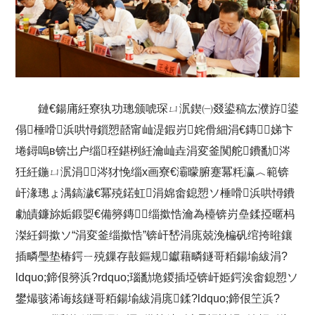
鏈€鍚庯紝寮犱功璁颁唬琛ㄩ泦鍥㈠叕鍙稿厷濮斿鍙
傝棰嗗浜哄憳鎻愬嚭甯屾湜鍜岃姹傦細涓€鏄娣卞
埢鐞嗚в锛岀户缁秷鍖栵紝瀹屾垚涓変釜闃舵鐨勫涔
狅紝鍦ㄩ泦涓涔犲悗缁х画寮€灞曚腑蹇冪粍瀛︿範锛
屽湪璁ょ湡鎬濊€冪殑鍩虹涓婂畬鎴愬ソ棰嗗浜哄憳鐨
勮皟鐮旀姤鍛娿€備簩鏄缁撳悎瀹為檯锛岃皨鍒掗暱杩
滐紝鎶撳ソ“涓変釜缁撳悎”锛屽嵆涓庣兢浼楄矾绾挎暀鑲
插疄璺垫椿鍔ㄧ殑鏁存敼鏂规钀藉疄鐩哥粨鍚堬紱涓?
ldquo;鍗佷簩浜?rdquo;瑙勫垝鍐插埡锛屽姫鍔涘畬鎴愬ソ
鐢熶骇浠诲姟鐩哥粨鍚堬紱涓庣鍒?ldquo;鍗佷笁浜?