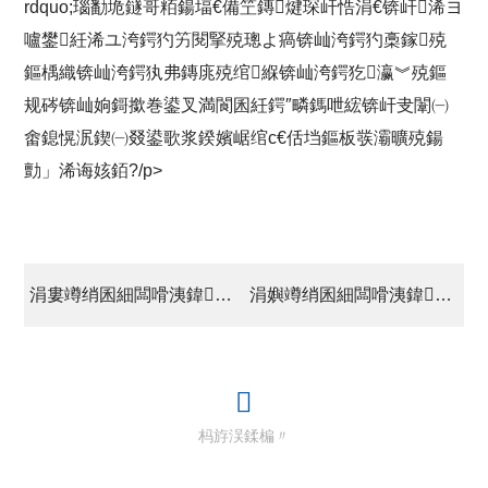
rdquo;瑙勫垝鐩哥粨鍚堛€備笁鏄煡琛屽悎涓€锛屽浠ヨ
嚧鐢紝浠ユ洿鍔犳竻閱掔殑璁よ瘑锛屾洿鍔犳槀鎵殑
鏂楀織锛屾洿鍔犱弗鏄庣殑绾緥锛屾洿鍔犵瀛︾殑鏂
规硶锛屾姠鎶撳巻鍙叉満閬囷紝鍔″疄鎷呭綋锛屽叏闈㈠
畬鎴愰泦鍥㈠叕鍙歌浆鍨嬪崌绾с€佸垱鏂板彂灞曠殑鍚
勯」浠诲姟銆?/p>
涓婁竴绡囷細闆嗗洟鍏徃鍙紑涓夊搴﹀畨鍏ㄧ幆淇濆伐浣滀細
涓嬩竴绡囷細闆嗗洟鍏徃閭€璇峰寳宸ュぇ鍗氬＋杩涜涓撻璁插骇
杩斿洖鍒楄〃