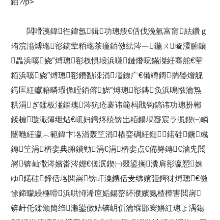
銆?/p>
闆嗗洟鍏徃鍏氬鍓功璁般€佸伐浼氫富甯紶鑽ｇ
珛浣滃煿璁彮鎬荤粨璁茶瘽銆傚紶涔﹁鍦ㄨ璇濅腑鑲
畾浜嗘娆″煿璁彮杈惧埌浜嗛鏈熸晥鏋滐紝骞舵€荤
粨浜嗘娆″煿璁彮鐨勫洓涓壒鐐广€備竴鏄揣璺熷舰
鍔匡紝钀藉疄瑕佹眰銆傛娆″煿璁彮鏄负浜嗚惤瀹炰
粠涓ぎ鍒板湴鏂瑰涔犺疮褰讳範杩戝钩鎬讳功璁扮郴
鍒楄璇濈簿绁炶€屼妇鍔炵殑锛岀粨鍚堝寲宸ラ泦鍥㈠疄
闄咃紝瀛︿範鍏卞垎涓轰笁涓樁娈碉紝鏈鍩硅鐝彧
鏄笁涓樁娈典腑鐨勭涓€涓樁娈点€備簩鏄€濇兂閲
嶈锛屾潵涔嬪畨涔嬨€傞泦鍥㈠叕鍙搁瀵肩彮瀛愬姝
ゆ鍩硅鍗佸垎閲嶈锛屽潥鎸佸叏绋嬪弬鍔犲煿璁€傚
悇鍗曚綅棰嗗浜哄憳浠庢姤鍚嶅紑濮嬪氨楂樺害閲嶈
锛屽仛鍒颁簡绉瀬鍙傚姞锛岄伒瀹堢邯寰嬶紝璁ょ湡鍚