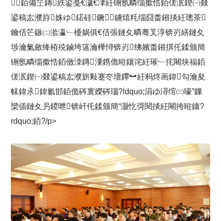
銆備笁鏄紩鍙戞€濊€冿紝铏氬疄缁撳悎銆傞泦鍥㈠叕
鍙稿厷濮斿姝ゆ鍩硅鐝鐪熺粍缁囧畨鎺掞紝璁茶
鑰佸笀鏃㈡湁瀛﹂櫌娲俱€佸張鏈夊疄骞叉淳锛岃繕鏈夊
埗瀹氭斂绛栫殑鏀垮簻瀹樺憳锛岃绋嬪畨鎺掑仛鍒颁簡
铏氬疄缁撳悎銆傚洓鏄潥鎸佹暀鑲诧紝璀﹂挓闀块福銆
傞泦鍥㈠叕鍙稿厷濮旂敤蹇冭壇鑻︼紝杩炵画鍏勾瀹夋
帓鍏氶鍏氱邯銆佹硶寰嬫硶瑙?ldquo;涓ゆ潯绾㈢嚎”鏁
欒偛鏈夊叧鍐呭锛屽仛鍒颁簡“灏忔彁閱掞紝闀挎暀鑲?
rdquo;銆?/p>