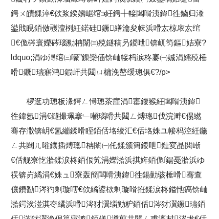
鍔ㄨ皟鏁淬€佽浆鍨嬪崌绾э紝鍔╂帹闆嗗洟鍏徃鏀归潻
鍙戝睍銆傚彟澶栵紝鍩硅鐝繕瀹夋帓浜嗗厷椋庡厷绾
€佹硶寰嬫硶瑙勬柟闈㈢殑鐩稿叧鍐呭锛屼笉鏂姞寮?
ldquo;涓ゆ潯绾㈢嚎”鏁欒偛锛屾帹杩涙柊褰㈠娍涓嬬殑棰
嗗鐝瓙寤鸿鍜屽共閮ㄩ槦浼嶅缓璁俱€?/p>
椤逛功璁板湪鍔ㄥ憳璁茶瘽涓寚鍑猴紝闆嗗洟鍏
徃鍏氬涓€鐩撮珮搴﹂噸瑙嗗共閮ㄥ煿璁伐浣溿€傝繎
骞存潵锛岄€氳繃鍒嗗眰銆佸垎绫汇€佸垎姝ユ帹杩涳紝鍦
ㄥ共閮ㄦ暀鑲插煿璁柟闈㈠仛鍒颁簡鍐呭鏈変晶閲嶃
€佸舰寮忔湁鍒涙柊銆佷笂涓嬫湁浜掑姩銆佹í鍚戞湁浜ゆ
祦锛岃繘涓€姝ュ寮轰簡闆嗗洟鍏徃鍚勭骇棰嗗骞查
儴鐨勫涔犳剰璇嗐€佽繘鍙栨剰璇嗗拰鍒涙柊鎰忚瘑锛屾
湁鍔涘湴淇冭繘浜嗗涔犲瀷缁勭粐銆佸涔犲瀷鐝瓙銆
佸涔犲瀷浼佷笟寤鸿銆傞瀵煎共閮ㄥ甫澶村涔犮€佸