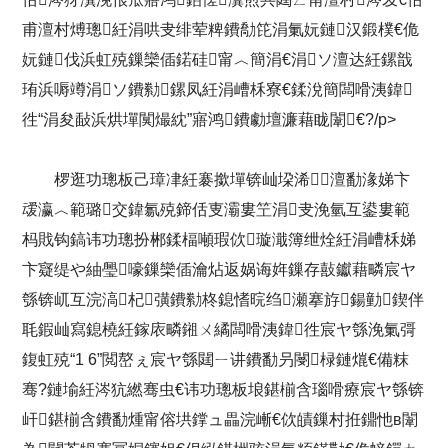
甫澶村煿璁紝涓哄叏绯荤粺鐨勪笓涓氭妧鏈汉鍛樸€佹
妧鏈伐浜虹殑鏁欒偛鍩硅甯︿簡涓€涓ソ澶达紝鏍戠
珛浜嗕竴涓ソ鐨勬鏍凤紝涓嶆柇寮€鍒涗簡闆嗗洟鍏
徃“涓夋敮浜烘墠闃熶紞”寤鸿鐨勮壇濂藉眬闈€?/p>
椤逛功璁板己璋冿紝褰撳墠锛屾垜浠澶勫湪娣卞
叆瀛︿範璐交鍏氱殑鍗佸叓灞婁笁涓叏浼氫互鍙婁範
杩戝钩鎬讳功璁扮郴鍒楅噸瑕佽璇濈簿绁烇紝涓嶆柇娣
卞寲缇や紬璺嚎鏁欒偛瀹炶返娲诲姩鏁存敼钀藉疄宸ヤ
綔锛屼互浣滈杞彉鐨勬柊鎴愭晥绉瀬搴斿鍚勭鍥伴
毦鍜屾寫鎴橈紝鎵庡疄鎺ㄨ繘闆嗗洟鍏徃宸ヤ綔浼氭彁
鍑虹殑“1 6”閲嶅ぇ宸ヤ綔閮ㄧ讲鐨勫叧閿椂鏈熴€備粖
骞?鏈堬紝涔犺繎骞虫€讳功璁板埌鍖椾含瑙嗗療宸ヤ綔锛
屽鍖椾含鐨勫煄甯傛垬鐣ュ畾浣嶃€佽皟鏁村拰鐤忚в闈