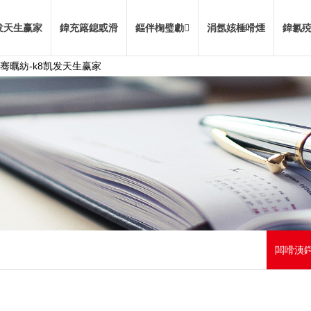
发天生赢家
鍏充簬鎴戜滑
鏂伴椈璧勮
涓氬姟棰嗗煙
鍏氱殑
骞曞紡-k8凯发天生赢家
闆嗗洟鍔