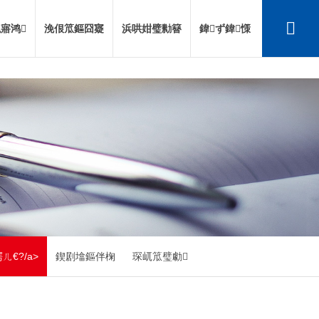
寤鸿
浼佷笟鏂囧寲
浜哄姏璧勬簮
鍏ず鍏憡
ㄦ€?/a>
鍥剧墖鏂伴椈
琛屼笟璧勮