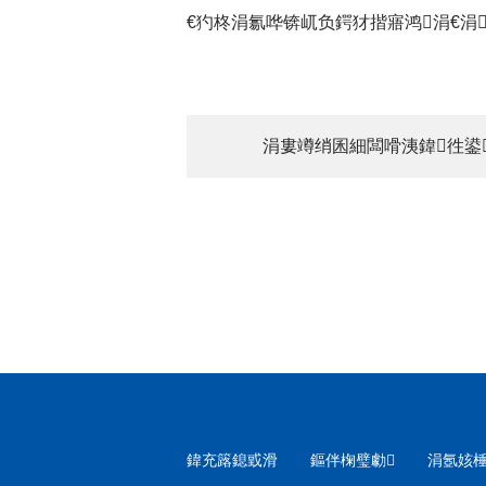
€犳柊涓氱哗锛屼负鍔犲揩寤鸿涓€涓
涓婁竴绡囷細闆嗗洟鍏徃鍙
鍏充簬鎴戜滑
鏂伴椈璧勮
涓氬姟