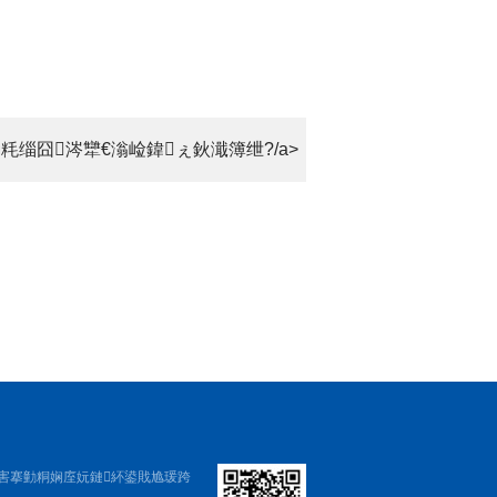
缁囧涔犫€滃崄鍏ぇ鈥濈簿绁?/a>
害搴勭粡娴庢妧鏈紑鍙戝尯瑗跨