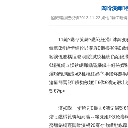
闆嗗洟鍏
鍙戝竷鏃堕棿锛?012-11-22 娴忚娆℃暟锛?script src
11鏈?鏃ヤ笂鍗?鏃讹紝涓浗鍏
鍏氬濮斿憳銆佺邯濮斿鍛橀泦涓敹
娑涘悓蹇楀悜澶т細浣滅殑棰樹负銆婂潥
€嬬殑鎶ュ憡锛岄珮鐬昏繙鐬╋紝绔嬫
灞€鐨勯噸澶ч棶棰橈紝娣卞埢鍥炵瓟
瀹氫簡閲嶈鐨勬斂娌汇€佹€濇兂鍜岀
娿€?/p>
澶у琛ㄧず锛岃鍦ㄦ€濇兂涓娿
熷ぇ鏃楀笢锛屾妸瀛︿範濂姐€佽疮褰
戞壃鍖楀寲闆嗗洟杩?0骞存潵鐨勪紭