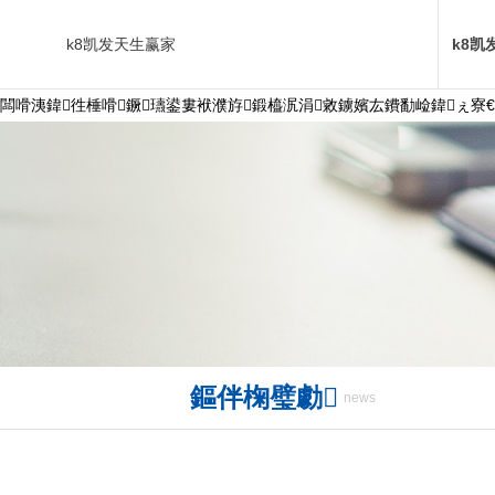
k8凯发天生赢家
k8凯
闆嗗洟鍏徃棰嗗鐝瓙鍙婁袱濮斿鍛橀泦涓敹鐪嬪厷鐨勫崄鍏ぇ寮€
鏂伴椈璧勮
news