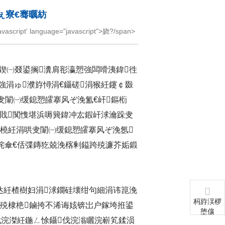
ぇ寮€骞曞紡
cript' language="javascript">娆?/span>
泦鍥㈠叕鍙搁瀵肩彮瀛愬強闆嗗洟鍏徃
強涓ゅ濮斿憳涓€鑷磋涓猴紝鑳￠敠
叏闈㈠缓鎴愬皬搴风ぞ浼氳€屽鏂椼
戝闃愯堪浜嗕簨鍏冲厷鍜屽浗瀹跺叏
棰橈紝涓哄叏闈㈠缓鎴愬皬搴风ぞ浼氬
姹傘€佸弽鏄犵兢浼楁剰鎰跨殑濂芥姤鍛
鑷达紝楂樹妇涓浗鐗硅壊绀句細涓讳箟浼
杩斿洖椤
熺殑棣栬鏀挎不浠诲姟锛岀户鎵垮拰鍙
堕儴
伐浣滐紝鍦ㄥ悇鑷伐浣滃矖浣嶄笂鍒涢