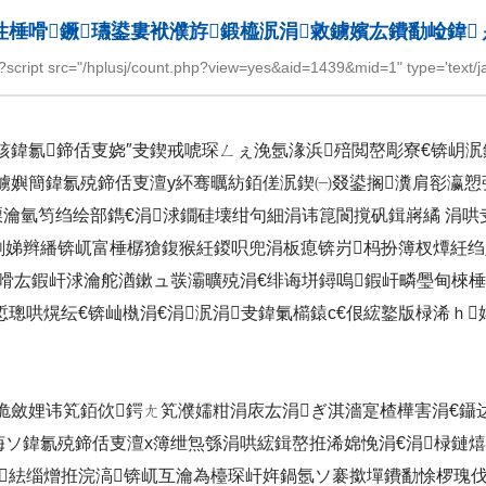
徃棰嗗鐝瓙鍙婁袱濮斿鍛橀泦涓敹鐪嬪厷鐨勫崄鍏
="/hplusj/count.php?view=yes&aid=1439&mid=1" type='text/javas
变骇鍏氱鍗佸叓娆″叏鍥戒唬琛ㄥぇ浼氬湪浜殕閲嶅彫寮€锛岄
鐪嬩簡鍏氱殑鍗佸叓澶у紑骞曞紡銆傞泦鍥㈠叕鍙搁瀵肩彮瀛愬
瀹氫笉绉绘部鐫€涓浗鐗硅壊绀句細涓讳箟閬撹矾鍓嶈繘 涓哄
剰娣辫繙锛屼富棰樼獊鍑猴紝鍐呮兜涓板瘜锛岃杩扮簿杈燂紝绉
浜嗗厷鍜屽浗瀹舵湭鏉ュ彂灞曠殑涓€绯诲垪鐞嗚鍜屽疄璺甸棶
悊璁哄熀纭€锛屾槸涓€涓泦涓叏鍏氭櫤鎱с€佷綋鐜版椂浠ｈ
€佹斂娌讳笂銆佽鍔ㄤ笂濮嬬粓涓庡厷涓ぎ淇濇寔楂樺害涓€
诲ソ鍏氱殑鍗佸叓澶х簿绁炰綔涓哄綋鍓嶅拰浠婂悗涓€涓椂鏈
鑹紶缁熷拰浣滈锛屼互瀹為檯琛屽姩鍋氬ソ褰撳墠鐨勫悇椤瑰