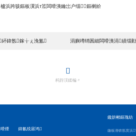
櫨浜跨骇鏂板瀷浜т笟闆嗗洟鑰岀户缁鏂楋紒
紑鍏氬鎵╁ぇ浼氳
涓嬩竴绡囷細闆嗗洟涓績缁勭粍
杩斿洖鍒楄〃
鑱旂郴鏂瑰紡
棰嗗煙
鍏氱殑寤鸿
鍦板潃锛氬寳浜