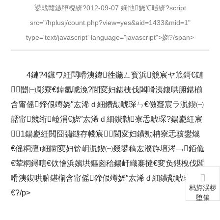
鍙戝竷鏃堕棿锛?012-09-07 娴忚娆℃暟锛?script
src="/hplusj/count.php?view=yes&aid=1433&mid=1"
type='text/javascript' language="javascript">娆?/span>
4鏈?4鏃ワ紝闆嗗洟鍏徃鍦ㄥ寳浜競宸ヤ笟鎶€鏈
闄㈠彫寮€鍏氫唬浼?閫変妇鍖栧伐闆嗗洟鍑哄腑鍖椾
含甯傜鍗佷竴娆″厷浠ｄ細鐨勪唬琛ㄣ€傚寲宸ラ泦鍥㈠
嚭甯競绗崄涓€娆″厷浠ｄ細鐨勬寮忎唬琛?鍚嶏紝宸
1鍚嶏紝閲囧彇鐩存帴宸閫変妇鐨勬柟寮忎骇鐢熴
€傜粡澶т細閫変妇锛岄泦鍥㈠叕鍙稿厷濮斿壇涔﹁銆佹
€荤粡鐞嗐€佽懀浜嬪垬鏂囪秴鍚屽織褰撻€変负鍖栧伐闆
嗗洟鍑哄腑鍖椾含甯傜鍗佷竴娆″厷浠ｄ細鐨勪唬琛ㄣ
杩斿洖椤
€?/p>
堕儴