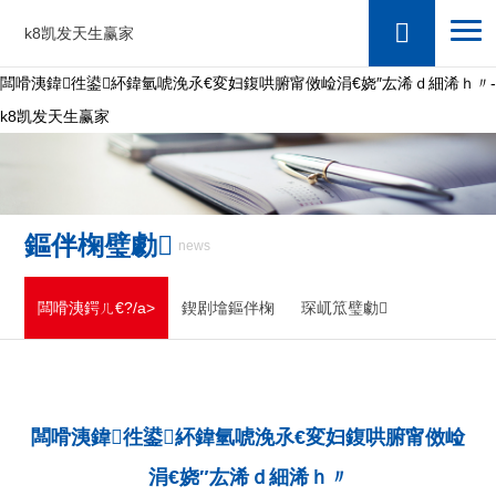
k8凯发天生赢家
闆嗗洟鍏徃鍙紑鍏氫唬浼氶€変妇鍑哄腑甯傚崄涓€娆″厷浠ｄ細浠ｈ〃-
k8凯发天生赢家
鏂伴椈璧勮
news
闆嗗洟鍔ㄦ€?/a>
鍥剧墖鏂伴椈
琛屼笟璧勮
闆嗗洟鍏徃鍙紑鍏氫唬浼氶€変妇鍑哄腑甯傚崄
涓€娆″厷浠ｄ細浠ｈ〃