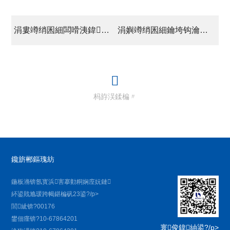
涓婁竴绡囷細闆嗗洟鍏徃鍙紑浜烘墠宸ヤ綔搴ц皥浼?/a>
涓嬩竴绡囷細鑰垮钩瀹夊悓蹇椾换闆嗗洟鍏徃澶栭儴钁ｄ簨
杩斿洖鍒楄〃
鑱旂郴鏂瑰紡
鍦板潃锛氬寳浜害搴勭粡娴庢妧鏈
紑鍙戝尯瑗跨幆鍖楄矾23鍙?/p>
閭紪锛?00176
鐢佃瘽锛?10-67864201
寰俊鍏紬鍙?/p>