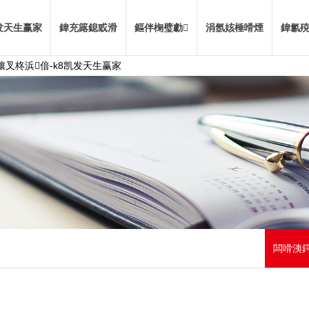
发天生赢家
鍏充簬鎴戜滑
鏂伴椈璧勮
涓氬姟棰嗗煙
鍏氱殑
叉柊浜偣-k8凯发天生赢家
闆嗗洟鍔