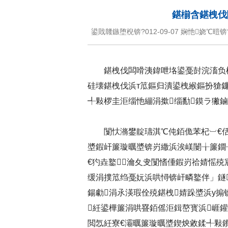
鍖椾含鍖栧伐
鍙戝竷鏃堕棿锛?012-09-07 娴忚娆℃暟锛?script src
鍖栧伐闆嗗洟鍏呭垎鍙戞尌浣滀负
硅壊鍖栧伐浜т笟鏂归潰鍙栧緱鏂扮獊鐮
╃敤椤圭洰缁忚繃涓撳缁勫鏌ラ獙鏀
闅忕潃鐢靛瓙淇℃伅銆佹苯杞︺€
墏鍜屽簾璇曞墏锛岃繖浜涘嵄闄╁簾鐗
€犳垚鐜瀹夊叏闅愭偅鍜岃祫婧愮殑
缓涓撲笟绉戞妧浜哄憳锛屽疄鐜伴」鐩
鍚勮涓氶渶瑕佺殑鍖栧婧跺墏浜у
紝鍙樺簾涓哄疂銆傜洰鍓嶅寳浜崕
閲忥紝寮€灞曞簾璇曞墏鍥炴敹鍒╃敤鐨