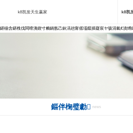
k8凯发天生赢家
k8凯
鍖椾含鍖栧伐闆嗗洟鍥寸粫鍋氬己鈥滈兘甯傜壒鑹插寲宸ヤ骇涓氣€濆煿鑲
鏂伴椈璧勮
news