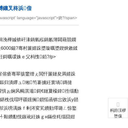
煿鑲叉柊浜偣
cript' language="javascript">娆?/span>
緝浼樺娍锛屽湪鍋氫紭鍋氱簿閮藉競鐗
6000鍚?骞村簾婧跺墏璇曞墏鍥炴敹鍒
曞叆姝ｅ父杩愯銆?/p>
甯傛瘡骞翠骇鐢熷ぇ閲忓簾鏈夋満婧跺
鏂归潰鑻ュ缃笉褰擄紝寰堝鏄撻
鑵惧ぉ娴风幆淇濈鎶€鏈夐檺鍏徃缁勫
鍖栧伐瑁呯疆钂搁鎻愮函锛岀敓浜у嚭
炵幇浜嗙湡姝ｆ剰涔変笂鐨勭墿璐ㄥ惊鐜
杩斿洖椤
堕儴
鍒╃敤鐨勫悓鏃讹紝姝ｇн鏋佺粍缁囧姏