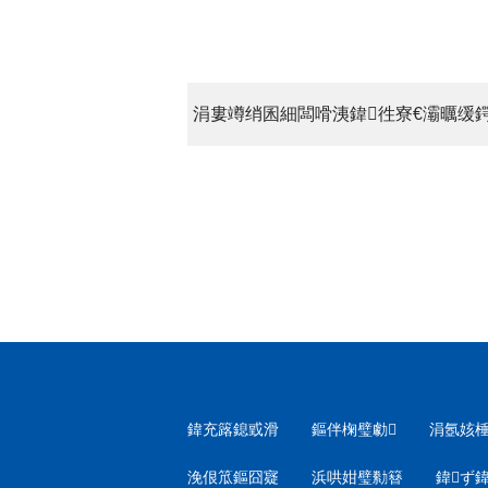
鍏充簬鎴戜滑
鏂伴椈璧勮
涓氬姟
浼佷笟鏂囧寲
浜哄姏璧勬簮
鍏ず鍏