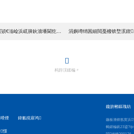
涓婁竴绡囷細闆嗗洟鍏徃寮€灞曞缓鍔熲€滃崄浜屼簲鈥濇墦閫犵櫨浜跨骇浜т笟闆嗗洟鏆ㄥ垱鍏堜簤浼樺媷浜庡鐚姵鍔ㄧ珵璧涙椿鍔?/a>
杩斿洖鍒楄〃
鑱旂郴鏂瑰紡
棰嗗煙
鍏氱殑寤鸿
鍦板潃锛氬寳浜
幆鍖楄矾23鍙?/p
憡
閭紪锛?00176