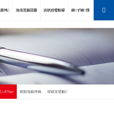
寤鸿
浼佷笟鏂囧寲
浜哄姏璧勬簮
鍏ず鍏憡
ㄦ€?/a>
鍥剧墖鏂伴椈
琛屼笟璧勮