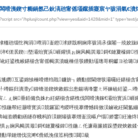
闆嗗洟鍥寸粫鍋氬己鈥滈兘甯傜壒鑹插寲宸ヤ骇涓氣€濆
="/hplusj/count.php?view=yes&aid=1428&mid=1" type='text/javas
棣栭兘缁忔祹涓竴涓崟鐙浗姘戠粡娴庝骇涓氶儴闂ㄧ殑姣旇
淬€傞泦鍥㈡墍灞炲寳浜崕鑵惧ぉ娴风幆淇濈鎶€鏈夐檺鍏徃
讹紝鍙栧緱鍖椾含甯傜幆淇濆眬棰佸彂鐨勭壒璁哥粡钀ヨ祫璐紝鎶
佸尰鑽互鍙婂悇棰嗗煙绉戝鐮旂┒鐨勫揩閫熷彂灞曪紝鍖椾含
╀竴鏂归潰澶у鍏锋湁鍥炴敹鍜岀患鍚堝埄鐢ㄤ环鍊硷紝鍙︿竴
宸ㄥぇ娴垂銆備负姝わ紝鍖椾含鍖栧伐闆嗗洟鎵€灞炲寳浜崕
惤鍦帮紝灏嗗寳浜競鑼冨洿鍐呯殑搴熸憾鍓傚洖鏀讹紝閫氳繃
搧锛屾湁鐨勮繕鐩存帴杩斿洖鍘熶骇搴熷崟浣嶇户缁娇鐢紝瀹
鑵惧ぉ娴风幆淇濈鎶€鏈夐檺鍏徃鍦ㄥ仛濂藉簾婧跺墏鍥炴敹
勫墠鏈熷伐浣溿€傦紙浼佷笟杩愯閮級