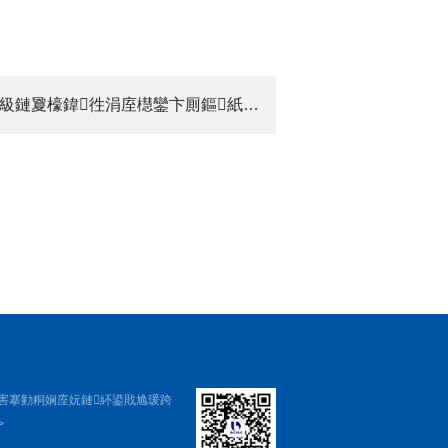
涓嬩竴绡囷細閲戞櫠锛堥泦鍥級鏈夐檺鍏徃涓庢櫘鑾卞厠鏂紙涓浗锛夋姇璧勬湁闄愬叕鍙歌繎鏃ョ缃蹭簡姘斾綋渚涘簲鍚堝悓
害搴勭粡娴庢妧鏈紑鍙戝尯瑗跨
>