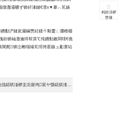
缁撴灉灞曠ず锛屽湪鏈€澶х▼搴︿笂婊
杩斿洖椤
堕儴
鐨勫浐鏈夋灦鏋勶紝鍒╃敤鐢ㄥ弸楂樼
殑鏂瑰紡锛屾潵瀹炵幇淇℃伅鐨勬敹闆嗐€佹
瘯闃舵锛岀郴缁熶笂绾挎寚鏃ュ彲寰呫
涓嬩竴绡囷細鍖椾含绮剧粏鍖栧伐鍩哄湴椤圭洰寤鸿宸ヤ綔鍩烘湰瀹屾垚锛屾寮忚繘鍏ラ獙鏀堕樁娈?/a>