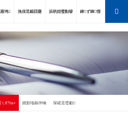
寤鸿
浼佷笟鏂囧寲
浜哄姏璧勬簮
鍏ず鍏憡
ㄦ€?/a>
鍥剧墖鏂伴椈
琛屼笟璧勮