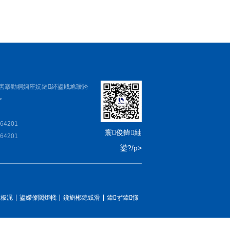
害搴勭粡娴庢妧鏈紑鍙戝尯瑗跨
>
64201
寰俊鍏紬
64201
鍙?/p>
鍦板浘
鍙嬫儏閾炬帴
鑱旂郴鎴戜滑
鍏ず鍏憡