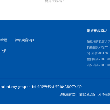
杩斿洖鍒楄〃
鑱旂郴鏂瑰紡
棰嗗煙
鍏氱殑寤鸿
鍦板潃锛氬寳浜
幆鍖楄矾23鍙?/p
憡
閭紪锛?00176
鐢佃瘽锛?10-678
浼犵湡锛?10-678
cal industry group co.,ltd 浜叕缃戝畨澶?1040300074鍙?
娉曞緥鏉℃
闅愮澹版槑
绔欑偣