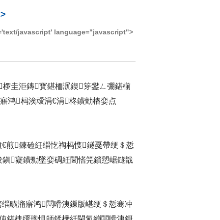
>
/javascript' language="javascript">
椤圭洰鏄寳鍖栭泦鍥笌鐢ㄥ弸鍖椾
寤鸿杩涘叆涓€涓柊鐨勯樁娈点
€煎鍊硷紝缁忔祹杩愯鐩戞帶绠＄悊
俊鎭寲鐨勬墜娈碉紝閫愭笎鎻愬崌鐩戠
洿缁曠潃寤鸿闆嗗洟鏁版嵁绠＄悊骞冲
℃伅鍖栧缓璁惧師鍒欙紝閫氳繃闆嗗洟鎶