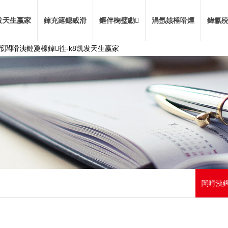
发天生赢家
鍏充簬鎴戜滑
鏂伴椈璧勮
涓氬姟棰嗗煙
鍏氱殑
闆嗗洟鏈夐檺鍏徃-k8凯发天生赢家
闆嗗洟鍔