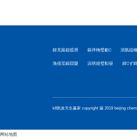
鍏充簬鎴戜滑
鏂伴椈璧勮
涓氬姟
浼佷笟鏂囧寲
浜哄姏璧勬簮
鍏ず鍏
k8凯发天生赢家 copyright 漏 2019 beijing chemi
网站地图