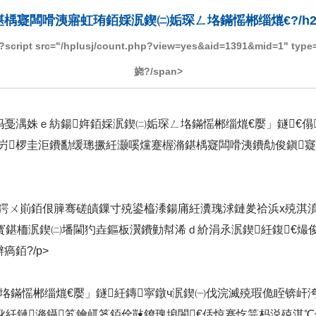
鍖楀寲闆嗗洟寤虹珛銆婇泦鍥㈡姤琛ㄥ垎鏋愮郴缁熴€?/h2
rc="/hplusj/count.php?view=yes&aid=1391&mid=1" type='text
娆?/span>
戞湡姝ｅ紡鍚姩銆婇泦鍥㈡姤琛ㄥ垎鏋愮郴缁熴€嬮」鐩€傝
岃椤圭洰鐨勫缓璁撅紝灏嗘爣蹇楃潃鍖楀寲闆嗗洟鐨勪俊鎭寲
鍔ㄨ崱銆佷簲骞磋皟鏁寸殑鍙橀潻鍚庯紝瀵瑰浗鏈夎祫浜х殑淇濆
寳鍖栭泦鍥㈡墦閫犳垚鏂板瀷鐨勭幇浠ｄ紒涓氶泦鍥紝鍑€熶
銆?/p>
ㄥ垎鏋愮郴缁熴€嬮」鐩紝鏄寜鐓ч泦鍥㈠伐浣滅殑瑕佹眰锛屽
讹紝鏈潃鑷笂鑰屼笅銆佺敱鐐瑰埌闈€佸惊搴忔笎杩涚殑淇