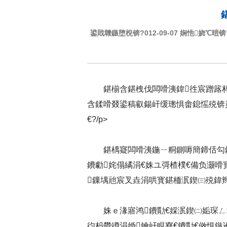
鍙戝竷鏃堕棿锛?012-09-07 娴忚娆℃暟锛?script s
鍖椾含鍖栧伐闆嗗洟鍏徃宸蹭簬杩
含鍒嗗叕鍙稿叡鍚屽缓璁惧畬鎴愮殑锛
€?/p>
鍖楀寲闆嗗洟鍦ㄧ粡鍘嗕簡鍗佸勾
鐨勮姹傝繘涓€姝ユ彁楂樸€備负灏嗗
鏁堣兘宸叉垚涓哄寳鍖栭泦鍥㈢殑鍏辫瘑
姝ｅ湪寤鸿鐨勩€婇泦鍥㈡姤琛
彴杩欎竴涓婚鑰屽睍寮€鐨勩€傚悓鏃