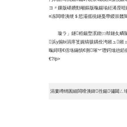
ヨ〃鏁版嵁鐨勯噸鏂版暣鍚堬紝浠庢暟
¤冻闆嗗洟绠＄悊灞傜殑鐩戞帶鍐崇瓥闇€
璇ラ」鐩粨鍚堥泦鍥㈢幇鏈夊疄
浜у搧bi涓庝笅娓镐骇鍝佺洿鎺ュ鎺
暣鐞嗐€佸垎鏋愩€侀璀︾瓑鍔熻兘
€?/p>