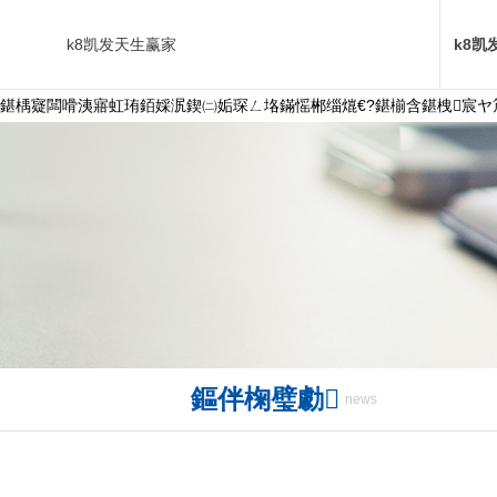
k8凯发天生赢家
k8凯
鍖楀寲闆嗗洟寤虹珛銆婇泦鍥㈡姤琛ㄥ垎鏋愮郴缁熴€?鍖椾含鍖栧宸ヤ笟
鏂伴椈璧勮
news