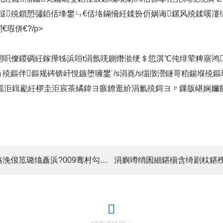
鎹殑鎻愬彇銆佸埄鐢ㄣ€佸垎鏋愶紝鍒扮伒娲诲鏍风殑鍒嗘瀽
瑕併€?/p>
闄呮儏鍐碉紝鎵撶牬浜咺t涓氬唴鍘熸湁绠＄悊淇℃伅绯荤粺寤鸿
ョ殑鏂伴鏂规硶锛屽悓鏃堕噰鐢˙/s涓嶤/s缁撴瀯鐩哥粨鍚堢
銆傜洰鍓嶏紝椤圭洰宸茶繘鍏ヨ瘯鐐逛紒涓氱殑鎶ヨ〃鏁版嵁娴嬭
涓婁竴绡囷細闆嗗洟鍏徃鍚彇閮ㄥ垎浼佷笟璐熻矗浜?009骞村勾涓伐浣滄眹鎶?/a>