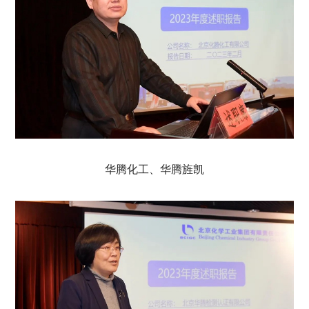
华腾化工、华腾旌凯