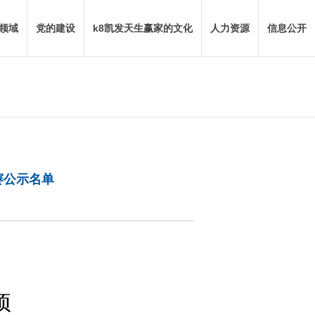
领域
党的建设
k8凯发天生赢家的文化
人力资源
信息公开
赛公示名单
项