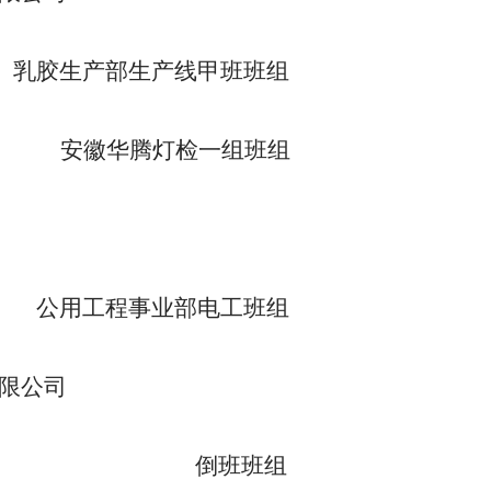
乳胶生产部生产线甲班班组
安徽华腾灯检一组班组
司
公用工程事业部电工班组
技有限公司
倒班班组