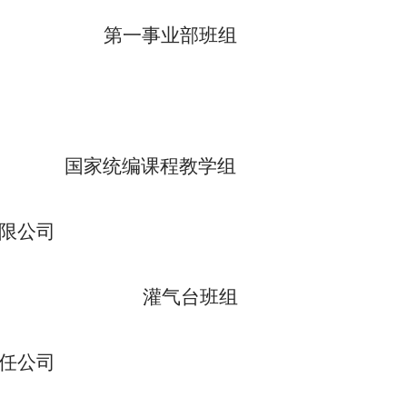
第一事业部班组
院
国家统编课程教学组
体有限公司
灌气台班组
责任公司