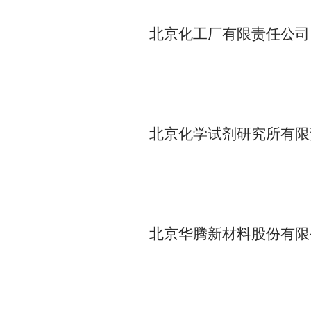
北京化工厂有限责
北京化学试剂研究所有限
北京华腾新材料股份有限