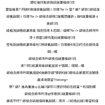
嬫柉瀹炵敤姘斾綋鏈夐檺鍏徃
鐢版椽搴? 閰嶉€侀儴鍏氭敮閮ㄤ功璁?br /> 鐜? 鏉? 鍖呰姘旈儴
鍏氭敮閮ㄤ功璁?br />
鍖椾含鍖栧璇曞墏鐮旂┒鎵€鏈夐檺璐ｄ
换鍏徃
鍒橀洩姊咃紙濂筹級 缁煎悎绠＄悊閮ㄩ儴闀?br />
鍖椾含鍗庤吘
澶╂捣鐜繚绉戞妧鏈夐檺鍏徃
璧电孩姊咃紙濂筹級绗簩鍏氭敮閮ㄤ功璁般€佷汉鍔涜祫婧愰儴
閮ㄩ暱
鍖椾含鍗庤吘鍖栧伐鏈夐檺鍏徃
浠? 闆紙濂筹級鍏氱兢宸ヤ綔閮ㄥ壇閮ㄩ暱
鍖椾含鍗庤吘閫氭爣妫€娴嬩笌鏍″噯鎶€鏈爺绌朵腑蹇冩湁闄愯
矗浠诲叕鍙?/strong>
寮? 鍋? 瀹為獙瀹ゅ厷鏀儴绾濮斿憳銆佸姏瀛︾粍缁勯暱
鍖椾含鍗庤吘澶ф惇璁惧鏈夐檺鍏徃
鏉庣帀纾? 鍖椾含鎬婚儴鍏氭敮閮ㄥ壇涔﹁銆佹妧鏈爺鍙戦儴