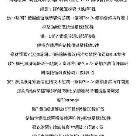
鐮旂┒鎵€鏈夐檺璐ｄ换鍏徃
鏉ㄩ暱闈? 楂樼函璇曞墏鐢熶骇閮ㄩ儴闀?br />
鍖椾含鍗庤吘澶╂
捣鐜繚绉戞妧鏈夐檺鍏徃
鏉ㄧ韬? 鐢熶骇涓績涓讳换
鍖椾含鍗庤吘鍖栧伐鏈夐檺鍏徃
寮犲皬骞? 淇濆崼閮ㄩ儴闀裤€佷汉鍔涜祫婧愰儴鎶€鏈€荤洃
鍒? 棰栵紙濂筹級璐㈠姟閮ㄤ富浠荤鍛?br />
鍖椾含鍗庤吘鏃屽
嚡缁忚锤鏈夐檺璐ｄ换鍏徃
寮? 濞滐紙濂筹級缁煎悎绠＄悊閮ㄧ粡鐞?br />
鍖椾含鍗庤吘閫氭
爣妫€娴嬩笌鏍″噯鎶€鏈爺绌朵腑蹇冩湁闄愯矗浠诲叕
鍙?/strong>
榻? 鏁紙濂筹級缁煎悎鎶€鏈鑱屽伐
鍖椾含鍖栧伐闆嗗洟鍗庤吘娌у窞鏈夐檺鍏徃
寮犵泭閾? 鍏氱兢宸ヤ綔閮ㄨ礋璐ｄ汉