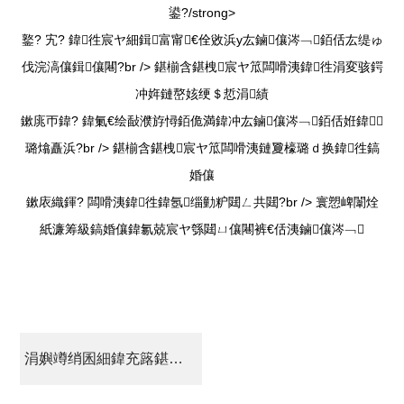
鍙?/strong>
鐜? 宄? 鍏徃宸ヤ細鍓富甯€佺敓浜у厷鏀儴涔﹁銆佸厷缇ゅ
伐浣滈儴鍓儴闀?br />
鍖椾含鍖栧宸ヤ笟闆嗗洟鍏徃涓変骇鍔
冲姩鏈嶅姟绠＄悊涓績
鏉庣帀鍏? 鍏氭€绘敮濮斿憳銆佹満鍏冲厷鏀儴涔﹁銆佸姙鍏
璐熻矗浜?br />
鍖椾含鍖栧宸ヤ笟闆嗗洟鏈夐檺璐ｄ换鍏徃鎬
婚儴
鏉庡織鍕? 闆嗗洟鍏徃鍏氬缁勭粐閮ㄥ共閮?br /> 寰愬崥闈烇
紙濂筹級鎬婚儴鍏氱兢宸ヤ綔閮ㄩ儴闀裤€佸洟鏀儴涔﹁
涓嬩竴绡囷細鍏充簬鍖栧伐闆嗗洟鍏徃2020骞村害浼樼鎶€鑳戒汉鎵嶈瘎閫?鐨勫叕绀哄叕鍛?/a>