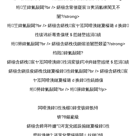
绗笁鍏氭敮閮?br />
鍖椾含甯傚寲宸ヨ亴涓氱梾闃叉不
闄?/strong>
绗笁鍏氭敮閮?br />
鍖椾含鍖栧宸ヤ笟闆嗗洟鏈夐檺璐ｄ换鍏
徃绂讳紤骞查儴绠＄悊鏈嶅姟涓績
绗簩鍏氭敮閮?br />
鍖椾含鍖栧伐鍘傛湁闄愬叕鍙?/strong>
绉戝鍏氭敮閮?
鍖椾含鍖栧宸ヤ笟闆嗗洟鍏徃涓変骇鍔冲姩鏈嶅姟绠＄悊涓績
鍖椾含鎭掍俊鍖栧伐鏈夐檺鍏徃鍏氭敮閮?br />
鍖椾含鍖栧宸
ヤ笟闆嗗洟鏈夐檺璐ｄ换鍏徃鎬婚儴
绗簩鍏氭敮閮?br /> 绗簲鍏氭敮閮?/p>
闆嗗洟鍏徃浼樼鍏变骇鍏氬憳
锛?8鍚嶏級
鍖椾含鍗庤吘姗″涔宠兌鍒跺搧鏈夐檺鍏徃
璧靛埄鏉? 涔宠兌鐢熶骇閮ㄦ妧鏈憳