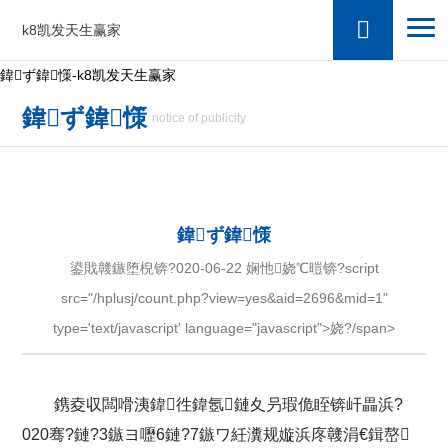
k8凯发天生赢家
鍏ず鍏憡-k8凯发天生赢家
鍏ず鍏憡
notice of publicity
鍏ず鍏憡
鍙戝竷鏃堕棿锛?020-06-22 娴忚娆℃暟锛?script
src="/hplusj/count.php?view=yes&aid=2696&mid=1"
type='text/javascript' language="javascript">娆?/span>
鎸夌収闆嗗洟鍏徃鍏氬鏈夊叧瑕佹眰锛屽畾浜?
020骞?鏈?3鏃ヨ嚦6鏈?7鏃ワ紝瀵规嫙浜庝竷涓€鍓嶅