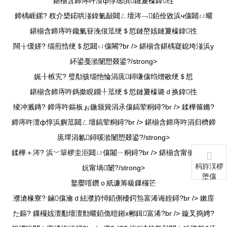
鍖椾含鍗庤吘澶ф惇璁惧鏈夐檺鍏徃
鍗楀崕鏍? 杈介槼鍩哄湴鍏氭敮閮ㄥ壇涔﹁銆佺敓浜ч儴閮ㄩ暱
鍖椾含鍗庤吘鑱氭簮浼佷笟绠＄悊鏈嶅姟鏈夐檺鍏徃
闊╁缓姘? 缁煎悎绠＄悊閮ㄩ儴闀?br />
鍖椾含鍖楀寲鎴垮湴浜у
紑鍙戞湁闄愬叕鍙?/strong>
娓╂槉宄? 璧勪骇缁忚惀涓庣鐞嗛儴绉熷敭绠＄悊
鍖椾含鍗庤吘鎷撳睍鐗╀笟绠＄悊鏈夐檺璐ｄ换鍏徃
绫冲溅鏄? 鍗庤吘鏂板ぉ鍦颁簨涓氶儴鎬荤粡鐞?br /> 鍒樺箍鏅?
鍗庤吘澶ф惇浜嬩笟閮ㄥ壇鎬荤粡鐞?br />
鍖椾含鍗庤吘涓归櫅鍗
庣墿涓氱鐞嗘湁闄愬叕鍙?/strong>
鍒樺＋涔? 浜﹀簞椤圭洰閮ㄩ儴闂ㄧ粡鐞?br />
鍖椾含甯傚伐涓氭
杩斿洖椤
妧甯堝闄?/strong>
堕儴
鐜嬮噾鑽ｏ紙濂筹級鏁欏笀
濮滄椽寮? 鏀儴瀹ｄ紶濮斿憳銆侀櫌鍔炰富浠诲姪鐞?br /> 鏉庢
た鏂? 鏁欏姟澶勫壇澶勯暱銆佹暟鎺х郴鍓富浠?br /> 鏇叉捣娉?