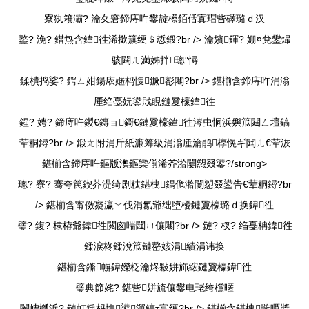
寮犱簯灞? 瀹夊窘鍗庤吘鐢靛櫒銆佸寘瑁呰礋璐ｄ汉
鐜? 浼? 鐟炰含鍏徃浠撳簱绠＄悊鍛?br /> 瀹嬪鍕? 姗¤兌鐢熶
骇閮ㄦ満姊拌璁″憳
鍒樻捣娑? 鍔ㄥ姏鍚庡嫟杩愯鐝彮闀?br />
鍖椾含鍗庤吘涓滃
厜绉戞妧鍙戝睍鏈夐檺鍏徃
鍟? 娉? 鍗庤吘鍐€鏄ョ鎶€鏈夐檺鍏徃涔虫恫浜嬩笟閮ㄥ壇鎬
荤粡鐞?br /> 鍛ㄤ附涓斤紙濂筹級涓滃厜瀹鹃椁愰ギ閮ㄦ€荤洃
鍖椾含鍗庤吘鏂版潗鏂欒偂浠芥湁闄愬叕鍙?/strong>
璁? 寮? 骞夸笢鍥芥湜绮剧粏鍖栧鍝佹湁闄愬叕鍙告€荤粡鐞?br
/>
鍖椾含甯傚寲瀛﹀伐涓氱爺绌堕櫌鏈夐檺璐ｄ换鍏徃
璧? 鍑? 棣栫爺鍏徃閲囪喘閮ㄩ儴闀?br /> 鏈? 杈? 绉戞柟鍏徃
鍒涙柊鍒涗笟鏈嶅姟涓績涓讳换
鍖椾含鏅幈鍏嬫柉瀹炵敤姘斾綋鏈夐檺鍏徃
璧典節姹? 鍖呰姘旈儴鐢电珯绔欓暱
闇嶆槬浜? 鏈虹粍杩愯鍙潬鎬т富绠?br />
鍖椾含鍖栧璇曞墏