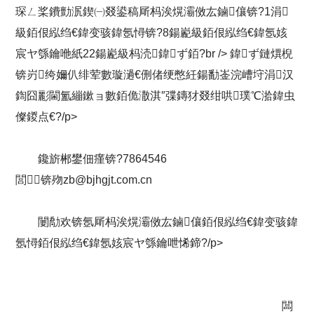
琛ㄥ桨鐨勯泦鍥㈠叕鍙稿厛杩涘熀灞傚厷鏀儴锛?1涓
級銆佷紭绉€鍏变骇鍏氬憳锛?8鍚嶏級銆佷紭绉€鍏氬姟
宸ヤ綔鑰咃紙22鍚嶏級杩涜鍏ず銆?br /> 鍏ず鏈熼棿
锛岃绔嬭仈绯荤數璇濄€侀偖绠憋紝鍚勫崟浣嶆垨涓汉
鍧囧彲閫氳繃鏉ョ數銆佹潵淇″弽鏄犲叕绀哄璞℃湁鍏虫
儏鍐点€?/p>
鑱旂郴鐢佃瘽锛?7864546
閭锛歾
zb@bjhgjt.com.cn
闄勪欢锛氬厛杩涘熀灞傚厷鏀儴銆佷紭绉€鍏变骇鍏
氬憳銆佷紭绉€鍏氬姟宸ヤ綔鑰呭悕鍗?/p>
闆