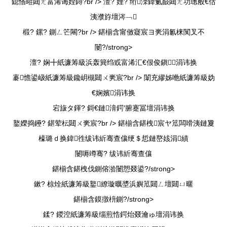
鎴愭暀閮ㄤ富浠诲姪鐞?br /> 澶? 娌? 绗洓鍏氭敮閮ㄤ功璁般€佸
洟濮斿壇涔﹁
椴? 鏍? 鍘ㄥ笀闀?br />
鍖椾含甯傚寲宸ヨ亴涓氱梾闃叉不
闄?/strong>
澶? 娴╋紙濂筹級浜轰簨绉戜富浠汇€佷俊鎭涓讳换
褰憺鍙岋紙濂筹級鑱岄槻閮ㄨ亴宸?br /> 闈充繆姊咃紙濂筹級妫
€娴嬪涓讳换
宕旇タ鍕? 鎶€鏈湇鍔′腑蹇冨壇涓讳换
鐜嬫捣鑸? 鍖荤枟閮ㄨ亴宸?br />
鍖椾含鍖栧宸ヤ笟闆嗗洟鏈夐
檺璐ｄ换鍏徃绂讳紤骞查儴绠＄悊鏈嶅姟涓績
闄嗕竴骞? 绂讳紤骞查儴
鍖椾含鍖栧伐鍘傛湁闄愬叕鍙?/strong>
鏉? 椋烇紙濂筹級鐜繚璇曞墏浜嬩笟閮ㄥ壇閮ㄩ暱
鍖椾含鏌撴枡鍘?/strong>
鍒? 鍐涳紙濂筹級缁煎悎鍔炲叕瀹ゅ壇涓讳换