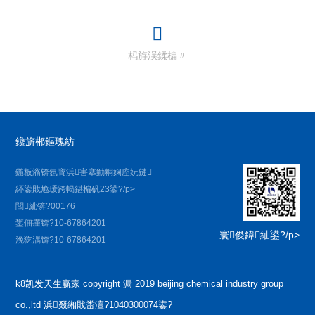
杩斿洖鍒楄〃
鑱旂郴鏂瑰紡
鍦板潃锛氬寳浜害搴勭粡娴庢妧鏈
紑鍙戝尯瑗跨幆鍖楄矾23鍙?/p>
閭紪锛?00176
鐢佃瘽锛?10-67864201
寰俊鍏紬鍙?/p>
浼犵湡锛?10-67864201
k8凯发天生赢家 copyright 漏 2019 beijing chemical industry group
co.,ltd 浜叕缃戝畨澶?1040300074鍙?