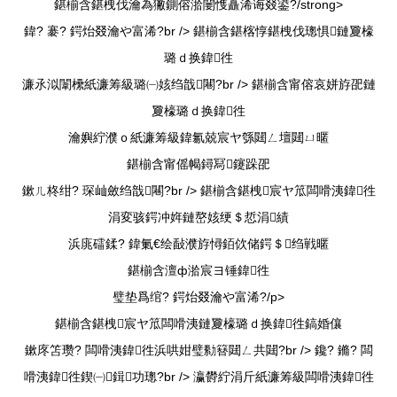
鍖椾含鍖栧伐瀹為獙鍘傛湁闄愯矗浠诲叕鍙?/strong>
鍏? 褰? 鍔炲叕瀹や富浠?br />
鍖椾含鍖楁惇鍖栧伐璁惧鏈夐檺
璐ｄ换鍏徃
濂氶泤闈欙紙濂筹級璐㈠姟绉戠闀?br />
鍖椾含甯傛哀姘斿巶鏈
夐檺璐ｄ换鍏徃
瀹嬩紵濮ｏ紙濂筹級鍏氱兢宸ヤ綔閮ㄥ壇閮ㄩ暱
鍖椾含甯傜幆鐞冩鑳跺巶
鏉ㄦ柊绀? 琛屾斂绉戠闀?br />
鍖椾含鍖栧宸ヤ笟闆嗗洟鍏徃
涓変骇鍔冲姩鏈嶅姟绠＄悊涓績
浜庣礌鍒? 鍏氭€绘敮濮斿憳銆佽储鍔＄绉戦暱
鍖椾含澶ф湁宸ヨ锤鍏徃
璧垫爲绾? 鍔炲叕瀹や富浠?/p>
鍖椾含鍖栧宸ヤ笟闆嗗洟鏈夐檺璐ｄ换鍏徃鎬婚儴
鏉庝笘瓒? 闆嗗洟鍏徃浜哄姏璧勬簮閮ㄥ共閮?br /> 鑱? 鏅? 闆
嗗洟鍏徃鍥㈠鍓功璁?br /> 瀛欎紵涓斤紙濂筹級闆嗗洟鍏徃