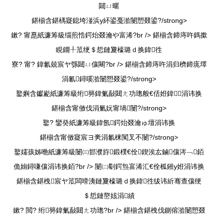
閮ㄩ暱
鍖椾含鍖楀寲鎴垮湴浜у紑鍙戞湁闄愬叕鍙?/strong>
鏉? 甯嗭紙濂筹級缁煎悎鍔炲叕瀹や富浠?br />
鍖椾含鍗庤吘鎷撳
睍鐗╀笟绠＄悊鏈夐檺璐ｄ换鍏徃
寮? 甯? 鍏氱兢宸ヤ綔閮ㄩ儴闀?br />
鍖椾含鍗庤吘涓归櫅鍗庣墿
涓氱鐞嗘湁闄愬叕鍙?/strong>
鐜嬩含钀嶏紙濂筹級绗簩鍏氭敮閮ㄤ功璁般€佸姙鍏涓讳换
鍖椾含甯傚伐涓氭妧甯堝闄?/strong>
鐜? 鑾癸紙濂筹級鍏氬鍔炲叕瀹ゅ壇涓讳换
鍖椾含甯傚寲宸ヨ亴涓氱梾闃叉不闄?/strong>
鐜嬬孩姊咃紙濂筹級闄㈢邯濮斿鍛樸€佺鍥涘厷鏀儴涔﹁銆
佹姢鐞嗛儴涓讳换銆?br /> 闄㈡劅鍔炰富浠汇€佺柧鎺у姙涓讳换
鍖椾含鍖栧宸ヤ笟闆嗗洟鏈夐檺璐ｄ换鍏徃绂讳紤骞查儴绠
＄悊鏈嶅姟涓績
鏉? 閲? 绗簩鍏氭敮閮ㄤ功璁?br />
鍖椾含鍖栧伐鍘傛湁闄愬叕