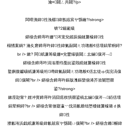
瀹¤閮ㄥ共閮?/p>
闆嗗洟鍏徃浼樼鍏氬姟宸ヤ綔鑰?/strong>
锛?2鍚嶏級
鍖椾含鍗庤吘姗″涔宠兌鍒跺搧鏈夐檺鍏徃
榻愭案鍋? 瀹夊窘鍗庤吘鍏徃鍏氭敮閮ㄤ功璁般€佸壇鎬荤粡鐞?
br /> 鏉? 闆紙濂筹級姗¤兌鐢熶骇閮ㄥ厷鏀儴涔﹁
鍖椾含鍗庤吘涓滃厜绉戞妧鍙戝睍鏈夐檺鍏徃
鐜嬩腹钀岋紙濂筹級绗竴鍏氭敮閮ㄤ功璁般€佸厷缇ゅ伐浣滈儴
鍓儴闀?br />
鍖椾含鍗庤吘鏂版潗鏂欒偂浠芥湁闄愬叕
鍙?/strong>
鏉庢尟甯? 娌冲寳鍗庤吘涓囧瘜杈惧叕鍙稿厷鏀儴涔﹁銆佸壇
鎬荤粡鐞?br />
鍖椾含甯傚寲瀛﹀伐涓氱爺绌堕櫌鏈夐檺璐ｄ换
鍏徃
濮氱珛浜戯紙濂筹級鍏氱兢宸ヤ綔閮ㄩ儴闀?br />
鍖椾含鏅幈鍏