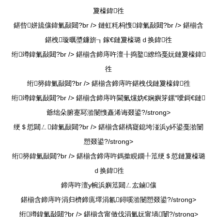
夐檺鍏徃
鍖呰姘旈儴鍏氭敮閮?br /> 鏈虹粍杩愯鍏氭敮閮?br />
鍖椾含
鍖栧璇曞墏鐮旂┒鎵€鏈夐檺璐ｄ换鍏徃
绗竴鍏氭敮閮?br />
鍖椾含鍗庤吘澶╂捣鐜繚绉戞妧鏈夐檺鍏
徃
绗簩鍏氭敮閮?br />
鍖椾含鍗庤吘鍖栧伐鏈夐檺鍏徃
绗竴鍏氭敮閮?br />
鍖椾含鍗庤吘閫氭爣妫€娴嬩笌鏍″噯鎶€鏈
爺绌朵腑蹇冩湁闄愯矗浠诲叕鍙?/strong>
绠＄悊閮ㄥ鍏氭敮閮?br />
鍖椾含鍖楀寲鎴垮湴浜у紑鍙戞湁闄
愬叕鍙?/strong>
绗簩鍏氭敮閮?br />
鍖椾含鍗庤吘鎷撳睍鐗╀笟绠＄悊鏈夐檺璐
ｄ换鍏徃
鍗庤吘澶у帵浜嬩笟閮ㄥ厷鏀儴
鍖椾含鍗庤吘涓归櫅鍗庣墿涓氱鐞嗘湁闄愬叕鍙?/strong>
绗竴鍏氭敮閮?br />
鍖椾含甯傚伐涓氭妧甯堝闄?/strong>