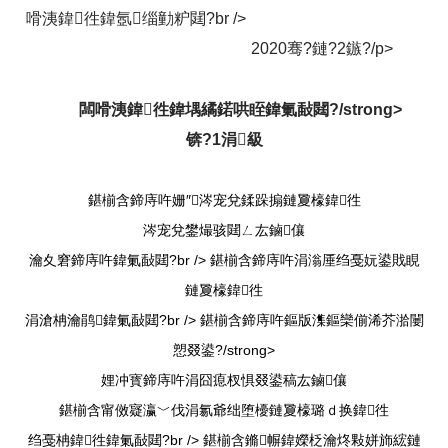
嗗洟鍏徃鍏氬缁勭粐閮?br />
2020骞?鏈?2鏃?/p>
闆嗗洟鍏徃鍏堣繘鍩哄眰鍏氭敮閮?/strong>
锛?1涓級
鍖椾含鍗庤吘姗″涔宠兌鍒跺搧鏈夐檺鍏徃
涔宠兌鐢熶骇閮ㄥ厷鏀儴
瀹夊窘鍗庤吘鍏氭敮閮?br />
鍖椾含鍗庤吘涓滃厜绉戞妧鍙戝睍
鏈夐檺鍏徃
涓滄柟瀹鹃鍏氭敮閮?br />
鍖椾含鍗庤吘鏂版潗鏂欒偂浠芥湁闄
愬叕鍙?/strong>
娌冲寳鍗庤吘涓囧瘜杈惧叕鍙稿厷鏀儴
鍖椾含甯傚寲瀛﹀伐涓氱爺绌堕櫌鏈夐檺璐ｄ换鍏徃
绉戞柟鍏徃鍏氭敮閮?br />
鍖椾含鏅幈鍏嬫柉瀹炵敤姘斾綋鏈