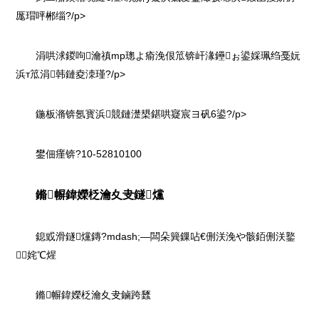
厖瑁呯郴缁?/p>
涓哄浗鍐呴瀹禛mp璁よ瘉浼佷笟锛屽湪鑸ぉ鍙婇珮绉戞妧
浜т笟涓韩鏈夌洓瑾?/p>
鍦板潃锛氬寳浜競鏈濋槼鍖哄寲宸ヨ矾6鍙?/p>
鐢佃瘽锛?10-52810100
鏅幈鍏嬫柉瀹夊叏鐩爣
鎴戜滑鐩爣鏄?mdash;—闆朵簨鏁呫€侀浂浼や骸銆侀浂鐜
姹℃煋
鏅幈鍏嬫柉瀹夊叏鏀跨瓥